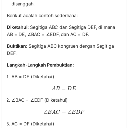
disanggah.
Berikut adalah contoh sederhana:
Diketahui:
Segitiga ABC dan Segitiga DEF, di mana
AB = DE, ∠BAC = ∠EDF, dan AC = DF.
Buktikan:
Segitiga ABC kongruen dengan Segitiga
DEF.
Langkah-Langkah Pembuktian:
AB = DE (Diketahui)
=
AB = DE
A
B
D
E
∠BAC = ∠EDF (Diketahui)
∠
=
\angle BAC = \angle EDF
∠
B
A
C
E
D
F
AC = DF (Diketahui)