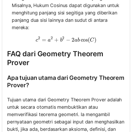
Misalnya, Hukum Cosinus dapat digunakan untuk
menghitung panjang sisi segitiga yang diberikan
panjang dua sisi lainnya dan sudut di antara
elum Ada
mereka:
rtanyaan
Ajukan
2
2
2
=
+
−
c^2 = a^2 + b^2 - 2ab \cos
2
cos
(
)
c
a
b
ab
C
ertanyaan
Pertama
FAQ dari Geometry Theorem
Anda
Prover
Apa tujuan utama dari Geometry Theorem
Prover?
Tujuan utama dari Geometry Theorem Prover adalah
untuk secara otomatis membuktikan atau
memverifikasi teorema geometri. Ia mengambil
pernyataan geometri sebagai input dan menghasilkan
bukti, jika ada, berdasarkan aksioma, definisi, dan