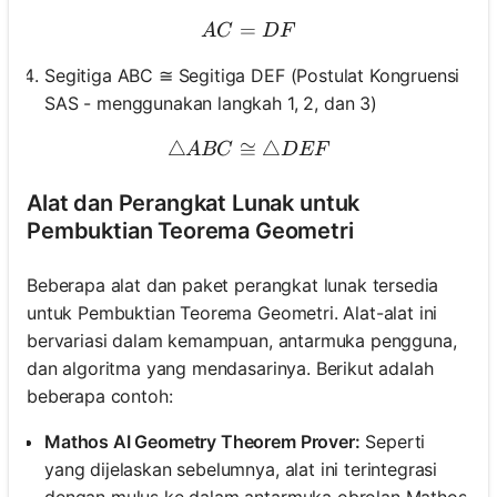
=
AC = DF
A
C
D
F
Segitiga ABC ≅ Segitiga DEF (Postulat Kongruensi
SAS - menggunakan langkah 1, 2, dan 3)
△
≅
\triangle ABC \cong \tria
△
A
BC
D
EF
Alat dan Perangkat Lunak untuk
Pembuktian Teorema Geometri
Beberapa alat dan paket perangkat lunak tersedia
untuk Pembuktian Teorema Geometri. Alat-alat ini
bervariasi dalam kemampuan, antarmuka pengguna,
dan algoritma yang mendasarinya. Berikut adalah
beberapa contoh:
Mathos AI Geometry Theorem Prover:
Seperti
yang dijelaskan sebelumnya, alat ini terintegrasi