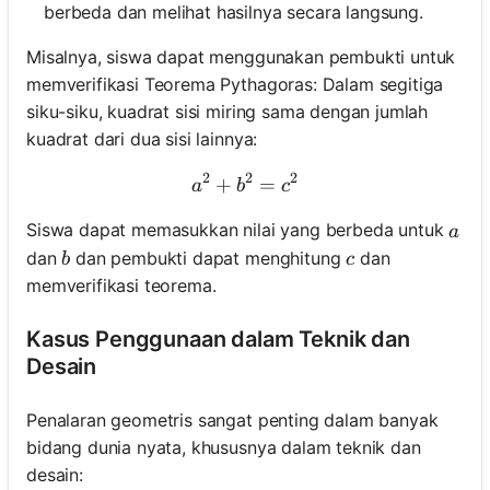
berbeda dan melihat hasilnya secara langsung.
Misalnya, siswa dapat menggunakan pembukti untuk
memverifikasi Teorema Pythagoras: Dalam segitiga
siku-siku, kuadrat sisi miring sama dengan jumlah
kuadrat dari dua sisi lainnya:
2
2
2
+
a^2 + b^2 = c^2
=
a
b
c
a
Siswa dapat memasukkan nilai yang berbeda untuk
a
b
c
dan
dan pembukti dapat menghitung
dan
b
c
memverifikasi teorema.
Kasus Penggunaan dalam Teknik dan
Desain
Penalaran geometris sangat penting dalam banyak
bidang dunia nyata, khususnya dalam teknik dan
desain: