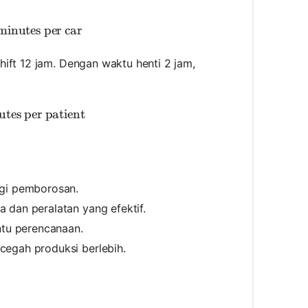
t Time} = \frac{540 \text{ minutes}}{1000 \text{ cars
inutes per car
hift 12 jam. Dengan waktu henti 2 jam,
t Time} = \frac{600 \text{ minutes}}{120 \text{ patie
tes per patient
ngi pemborosan.
 dan peralatan yang efektif.
ntu perencanaan.
cegah produksi berlebih.