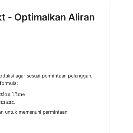
t - Optimalkan Aliran
oduksi agar sesuai permintaan pelanggan,
formula:
ction Time
t Time} = \frac{\text{Available Production Time}}
emand
an untuk memenuhi permintaan.