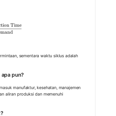
ction Time
t Time} = \frac{\text{Available Production Time}}
emand
mintaan, sementara waktu siklus adalah
i apa pun?
termasuk manufaktur, kesehatan, manajemen
an aliran produksi dan memenuhi
t?