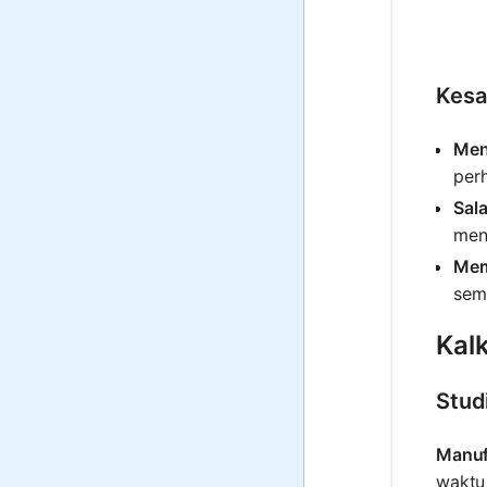
Kesa
Men
perh
Sal
men
Mem
sem
Kal
Stud
Manuf
waktu 