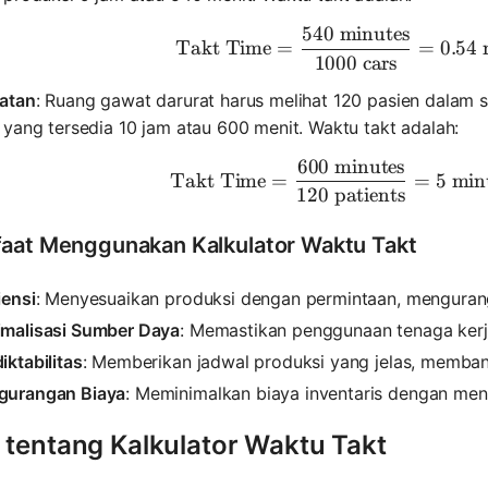
540
minutes
\text{Tak
Takt Time
=
=
0.54
m
1000
cars
atan
: Ruang gawat darurat harus melihat 120 pasien dalam s
yang tersedia 10 jam atau 600 menit. Waktu takt adalah:
600
minutes
\text{Tak
Takt Time
=
=
5
minu
120
patients
aat Menggunakan Kalkulator Waktu Takt
iensi
: Menyesuaikan produksi dengan permintaan, mengura
imalisasi Sumber Daya
: Memastikan penggunaan tenaga kerja
iktabilitas
: Memberikan jadwal produksi yang jelas, memba
gurangan Biaya
: Meminimalkan biaya inventaris dengan men
 tentang Kalkulator Waktu Takt