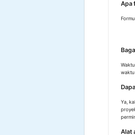
Apa 
Formu
Baga
Waktu
waktu
Dapa
Ya, ka
proye
permi
Alat