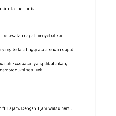
kt Time} = \frac{420 \text{ minutes}}{500 \text{ unit
minutes per unit
dan perawatan dapat menyebabkan
yang terlalu tinggi atau rendah dapat
 adalah kecepatan yang dibutuhkan,
memproduksi satu unit.
ift 10 jam. Dengan 1 jam waktu henti,