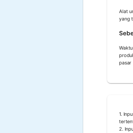
Alat u
yang 
Sebe
Waktu 
produk
pasar 
1. Inp
terten
2. Inp