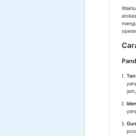
Waktu
aloka
mengur
operas
Car
Pand
Ten
yang
jam,
Iden
yang
Gun
prod