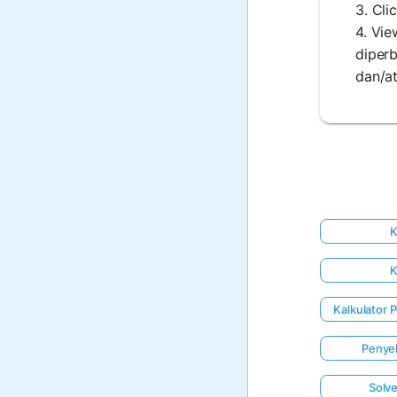
3. Cli
4. Vi
diper
dan/at
K
K
Kalkulator 
Penyel
Solve