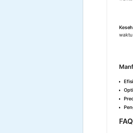
Keseh
waktu 
Manf
Efis
Opt
Pred
Pen
FAQ