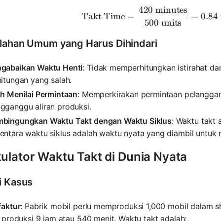
420
minutes
\text{Ta
Takt Time
=
=
0.84
500
units
lahan Umum yang Harus Dihindari
gabaikan Waktu Henti
: Tidak memperhitungkan istirahat 
itungan yang salah.
ah Menilai Permintaan
: Memperkirakan permintaan pelanggan 
gganggu aliran produksi.
bingungkan Waktu Takt dengan Waktu Siklus
: Waktu takt
entara waktu siklus adalah waktu nyata yang diambil untuk 
kulator Waktu Takt di Dunia Nyata
i Kasus
aktur
: Pabrik mobil perlu memproduksi 1,000 mobil dalam sh
produksi 9 jam atau 540 menit. Waktu takt adalah: