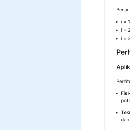
Benar:
i = 
i = 
i = 
Per
Apli
Perhit
Fisi
pote
Tek
dan 