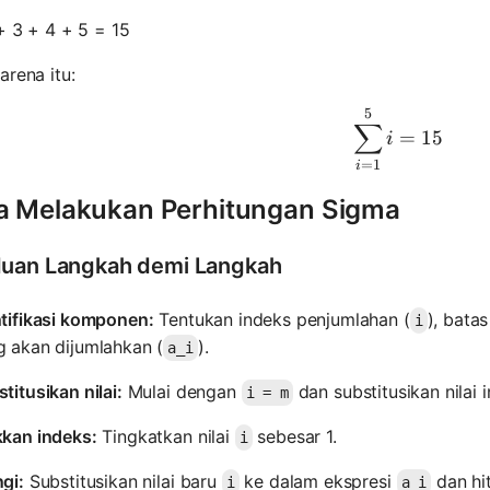
+ 3 + 4 + 5 = 15
arena itu:
5
\sum_{i=1
∑
=
15
i
=
1
i
a Melakukan Perhitungan Sigma
uan Langkah demi Langkah
ntifikasi komponen:
Tentukan indeks penjumlahan (
), bata
i
g akan dijumlahkan (
).
a_i
titusikan nilai:
Mulai dengan
dan substitusikan nilai 
i = m
kkan indeks:
Tingkatkan nilai
sebesar 1.
i
gi:
Substitusikan nilai baru
ke dalam ekspresi
dan hit
i
a_i