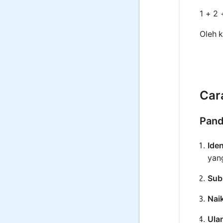
1 + 2 
Oleh k
Car
Pand
Ide
yan
Subs
Nai
Ulan