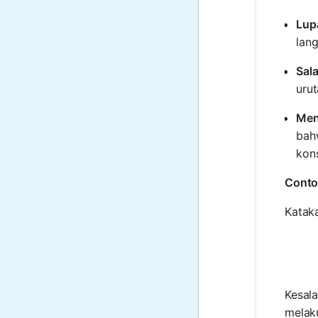
Lup
lang
Sal
uru
Men
bah
kon
Conto
Kataka
Kesal
melak