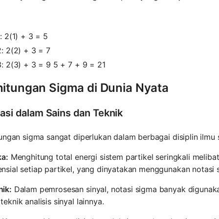
1: 2(1) + 3 = 5
2: 2(2) + 3 = 7
3: 2(3) + 3 = 9 5 + 7 + 9 = 21
hitungan Sigma di Dunia Nyata
kasi dalam Sains dan Teknik
ungan sigma sangat diperlukan dalam berbagai disiplin ilmu s
ka:
Menghitung total energi sistem partikel seringkali meliba
nsial setiap partikel, yang dinyatakan menggunakan notasi 
nik:
Dalam pemrosesan sinyal, notasi sigma banyak digunaka
teknik analisis sinyal lainnya.