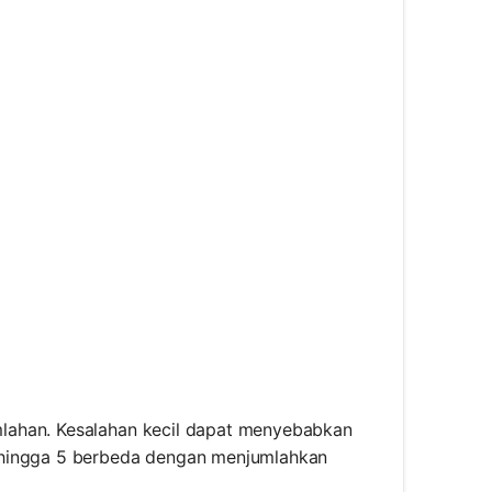
}^{6} (k - 1) = 15
lahan. Kesalahan kecil dapat menyebabkan
1 hingga 5 berbeda dengan menjumlahkan