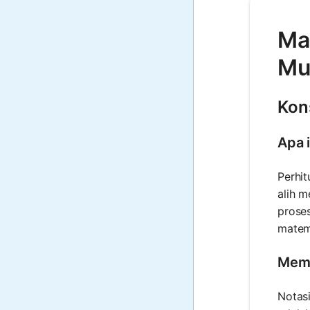
Ma
Mu
Kon
Apa 
Perhit
alih m
proses
matema
Mema
Notas