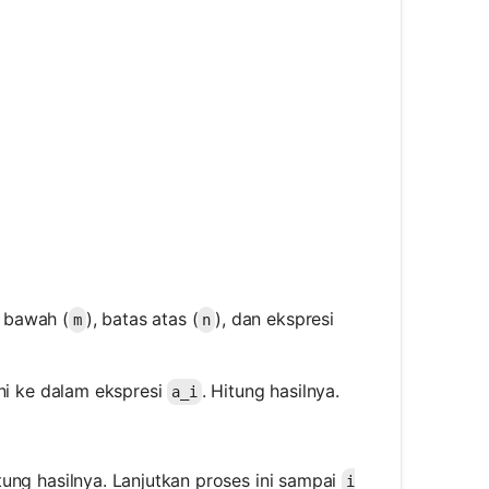
}^{5} i = 15
s bawah (
), batas atas (
), dan ekspresi
m
n
ini ke dalam ekspresi
. Hitung hasilnya.
a_i
ung hasilnya. Lanjutkan proses ini sampai
i