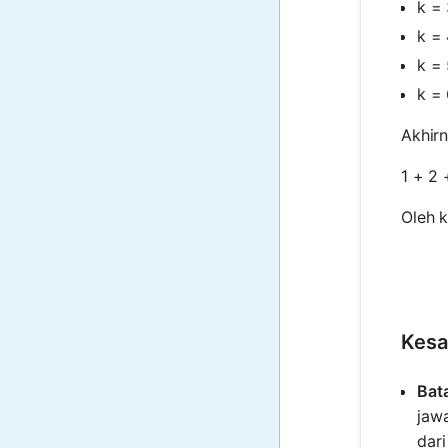
k = 
k = 
k = 
k = 
Akhir
1 + 2 
Oleh k
Kesa
Bat
jaw
dari