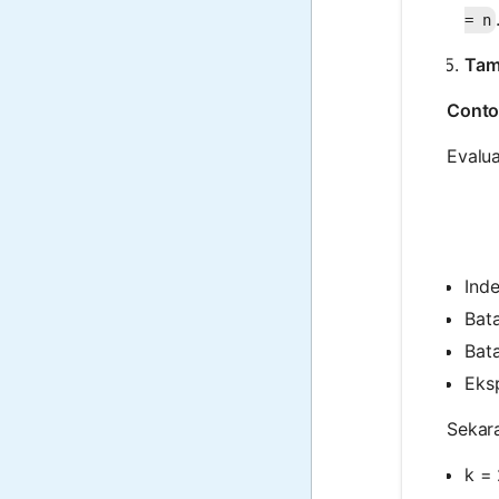
= n
Tam
Conto
Evalua
Ind
Bat
Bata
Eks
Sekara
k = 