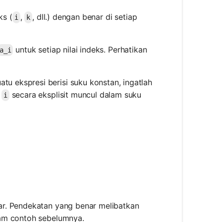
ks (
,
, dll.) dengan benar di setiap
i
k
untuk setiap nilai indeks. Perhatikan
a_i
atu ekspresi berisi suku konstan, ingatlah
s
secara eksplisit muncul dalam suku
i
}^{3} (2i + 3)
ar. Pendekatan yang benar melibatkan
lam contoh sebelumnya.