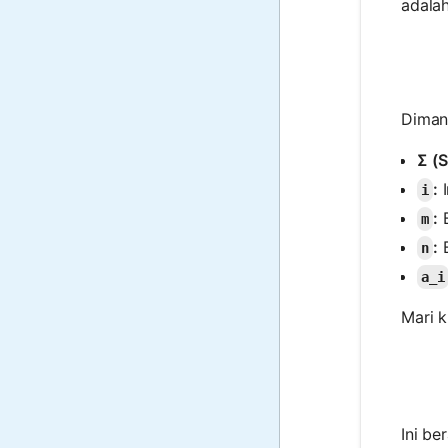
adalah
Diman
Σ (S
:
I
i
:
B
m
:
B
n
a_i
Mari k
Ini be