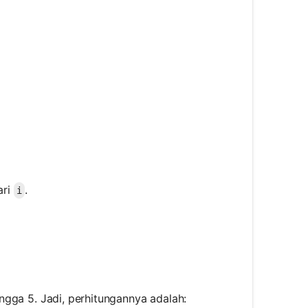
m}^{n} a_i
ari
.
i
1}^{5} i
ingga 5. Jadi, perhitungannya adalah: