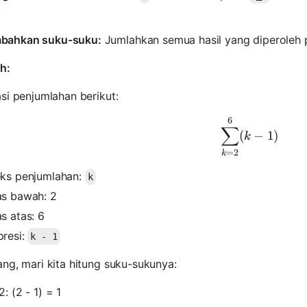
.
bahkan suku-suku:
Jumlahkan semua hasil yang diperoleh 
h:
si penjumlahan berikut:
6
\sum_{k=2
∑
(
−
1
)
k
=
2
k
eks penjumlahan:
k
as bawah: 2
s atas: 6
presi:
k - 1
ng, mari kita hitung suku-sukunya:
2: (2 - 1) = 1