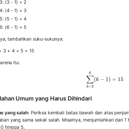
3: (3 - 1) = 2
4: (4 - 1) = 3
5: (5 - 1) = 4
6: (6 - 1) = 5
nya, tambahkan suku-sukunya:
+ 3 + 4 + 5 = 15
arena itu:
6
\sum_{k=2
∑
(
−
1
)
=
15
k
=
2
k
lahan Umum yang Harus Dihindari
as yang salah:
Periksa kembali batas bawah dan atas penjum
aban yang sama sekali salah. Misalnya, menjumlahkan dari 
 0 hingga 5.