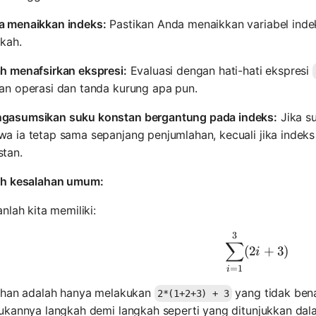
a menaikkan indeks:
Pastikan Anda menaikkan variabel inde
kah.
ah menafsirkan ekspresi:
Evaluasi dengan hati-hati ekspresi
tan operasi dan tanda kurung apa pun.
gasumsikan suku konstan bergantung pada indeks:
Jika su
wa ia tetap sama sepanjang penjumlahan, kecuali jika indek
stan.
h kesalahan umum:
nlah kita memiliki:
3
\sum_{i=1
∑
(
2
+
3
)
i
=
1
i
ahan adalah hanya melakukan
yang tidak ben
2*(1+2+3) + 3
ukannya langkah demi langkah seperti yang ditunjukkan da