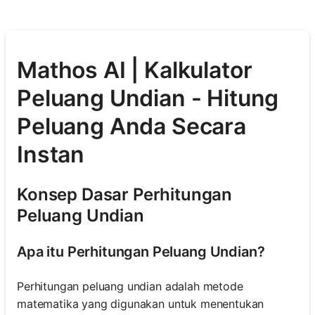
Mathos AI | Kalkulator
Peluang Undian - Hitung
Peluang Anda Secara
Instan
Konsep Dasar Perhitungan
Peluang Undian
Apa itu Perhitungan Peluang Undian?
Perhitungan peluang undian adalah metode
matematika yang digunakan untuk menentukan