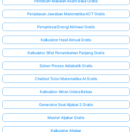
Pemecah Masalah Asam Basa Gratis
Penjelasan Jawaban Matematika ACT Gratis
Penyelesai Energi Aktivasi Gratis
Kalkulator Hasil Aktual Gratis
Kalkulator Sifat Penambahan Panjang Gratis
Solver Proses Adiabatik Gratis
Chatbot Tutor Matematika AI Gratis
Kalkulator Aliran Udara Bebas
Generator Soal Aljabar 2 Gratis
Master Aljabar Gratis
Kalkulator Aljabar