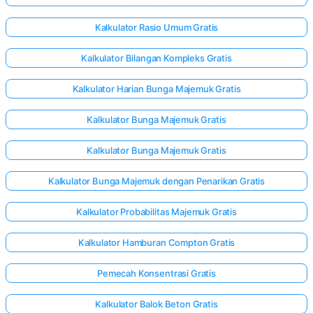
Kalkulator Rasio Umum Gratis
Kalkulator Bilangan Kompleks Gratis
Kalkulator Harian Bunga Majemuk Gratis
Kalkulator Bunga Majemuk Gratis
Kalkulator Bunga Majemuk Gratis
Kalkulator Bunga Majemuk dengan Penarikan Gratis
Kalkulator Probabilitas Majemuk Gratis
Kalkulator Hamburan Compton Gratis
Pemecah Konsentrasi Gratis
Kalkulator Balok Beton Gratis