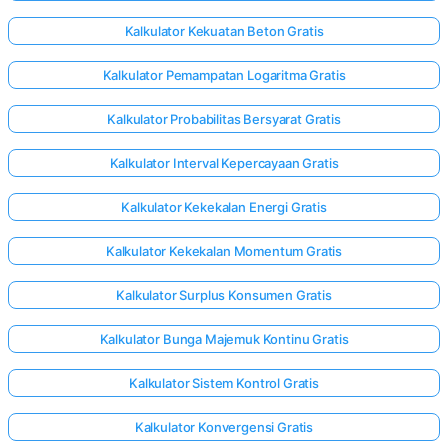
Kalkulator Kekuatan Beton Gratis
Kalkulator Pemampatan Logaritma Gratis
Kalkulator Probabilitas Bersyarat Gratis
Kalkulator Interval Kepercayaan Gratis
Kalkulator Kekekalan Energi Gratis
Kalkulator Kekekalan Momentum Gratis
Kalkulator Surplus Konsumen Gratis
Kalkulator Bunga Majemuk Kontinu Gratis
Kalkulator Sistem Kontrol Gratis
Kalkulator Konvergensi Gratis