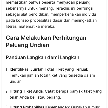
memastikan bahwa peserta menyadari peluang
sebenarnya untuk menang. Terakhir, ini berfungsi
sebagai alat pendidikan, memperkenalkan individu
pada konsep probabilitas dasar dan meningkatkan
literasi matematika mereka.
Cara Melakukan Perhitungan
Peluang Undian
Panduan Langkah demi Langkah
Identifikasi Jumlah Total Tiket yang Terjual
:
Tentukan jumlah total tiket yang tersedia dalam
undian.
Hitung Tiket Anda
: Catat berapa banyak tiket yang
telah Anda beli atau pegang.
Hitung Probabilitas Kemenangan
: Gunakan rumus: