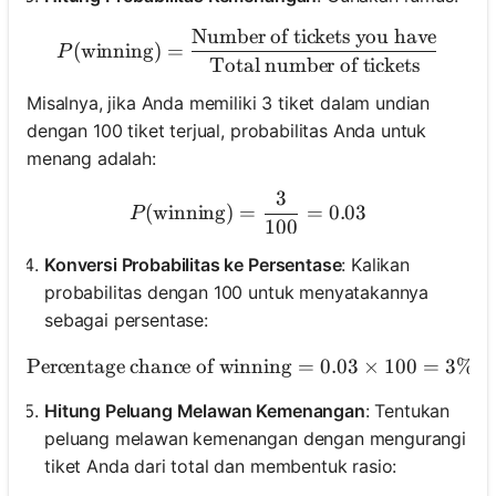
Number of tickets you have
P(\text{winning}) = \frac{
(
winning
)
=
P
Total number of tickets
Misalnya, jika Anda memiliki 3 tiket dalam undian
dengan 100 tiket terjual, probabilitas Anda untuk
menang adalah:
3
P(\text{winning}) = \frac
(
winning
)
=
=
0.03
P
100
Konversi Probabilitas ke Persentase
: Kalikan
probabilitas dengan 100 untuk menyatakannya
sebagai persentase:
Percentage chance of winning
\text{Percentage chance o
=
0.03
×
100
=
3%
Hitung Peluang Melawan Kemenangan
: Tentukan
peluang melawan kemenangan dengan mengurangi
tiket Anda dari total dan membentuk rasio: