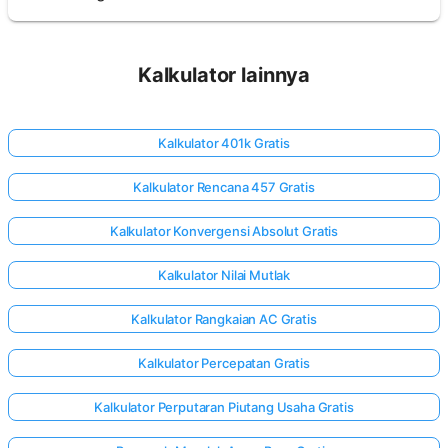
Kalkulator lainnya
Kalkulator 401k Gratis
Kalkulator Rencana 457 Gratis
Kalkulator Konvergensi Absolut Gratis
Kalkulator Nilai Mutlak
Kalkulator Rangkaian AC Gratis
Kalkulator Percepatan Gratis
Kalkulator Perputaran Piutang Usaha Gratis