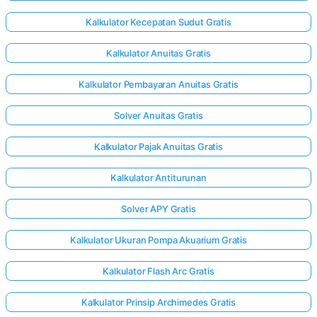
Kalkulator Kecepatan Sudut Gratis
Kalkulator Anuitas Gratis
Kalkulator Pembayaran Anuitas Gratis
Solver Anuitas Gratis
Kalkulator Pajak Anuitas Gratis
Kalkulator Antiturunan
Solver APY Gratis
Kalkulator Ukuran Pompa Akuarium Gratis
Kalkulator Flash Arc Gratis
Kalkulator Prinsip Archimedes Gratis