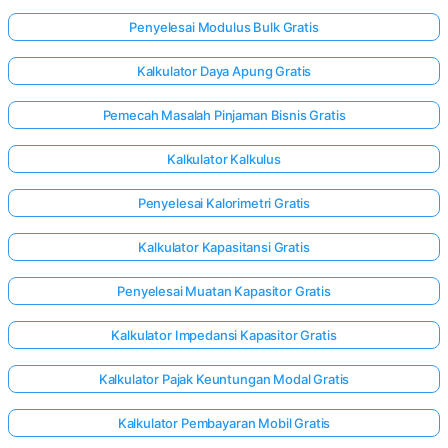
Penyelesai Modulus Bulk Gratis
Kalkulator Daya Apung Gratis
Pemecah Masalah Pinjaman Bisnis Gratis
Kalkulator Kalkulus
Penyelesai Kalorimetri Gratis
Kalkulator Kapasitansi Gratis
Penyelesai Muatan Kapasitor Gratis
Kalkulator Impedansi Kapasitor Gratis
Kalkulator Pajak Keuntungan Modal Gratis
Kalkulator Pembayaran Mobil Gratis