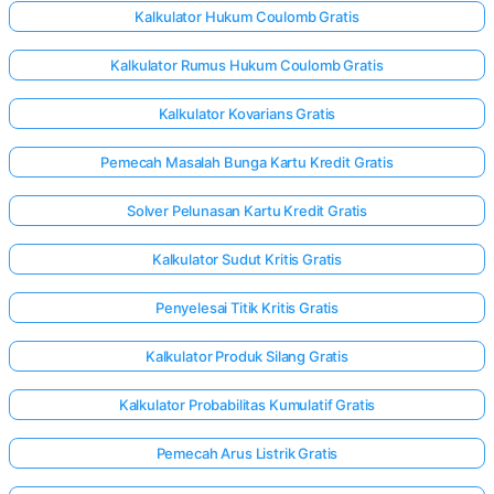
Kalkulator Hukum Coulomb Gratis
Kalkulator Rumus Hukum Coulomb Gratis
Kalkulator Kovarians Gratis
Pemecah Masalah Bunga Kartu Kredit Gratis
Solver Pelunasan Kartu Kredit Gratis
Kalkulator Sudut Kritis Gratis
Penyelesai Titik Kritis Gratis
Kalkulator Produk Silang Gratis
Kalkulator Probabilitas Kumulatif Gratis
Pemecah Arus Listrik Gratis