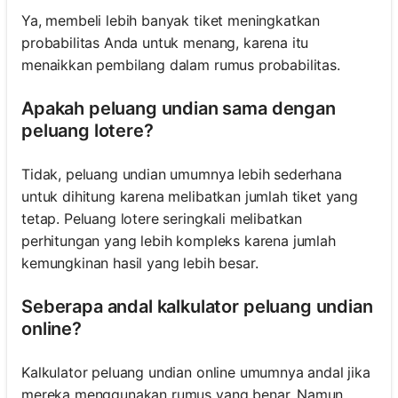
Ya, membeli lebih banyak tiket meningkatkan
probabilitas Anda untuk menang, karena itu
menaikkan pembilang dalam rumus probabilitas.
Apakah peluang undian sama dengan
peluang lotere?
Tidak, peluang undian umumnya lebih sederhana
untuk dihitung karena melibatkan jumlah tiket yang
tetap. Peluang lotere seringkali melibatkan
perhitungan yang lebih kompleks karena jumlah
kemungkinan hasil yang lebih besar.
Seberapa andal kalkulator peluang undian
online?
Kalkulator peluang undian online umumnya andal jika
mereka menggunakan rumus yang benar. Namun,