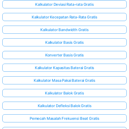
Kalkulator Deviasi Rata-rata Gratis
Kalkulator Kecepatan Rata-Rata Gratis
Kalkulator Bandwidth Gratis
Kalkulator Basis Gratis
Konverter Basis Gratis
Kalkulator Kapasitas Baterai Gratis
Kalkulator Masa Pakai Baterai Gratis
Kalkulator Balok Gratis
Kalkulator Defleksi Balok Gratis
Pemecah Masalah Frekuensi Beat Gratis