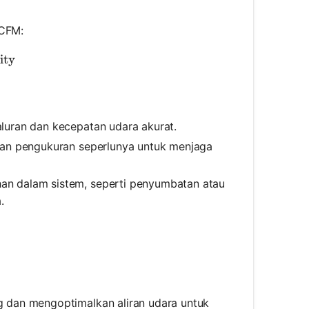
 CFM:
M} = \text{Area} \times \text{Velocity}
ity
luran dan kecepatan udara akurat.
kan pengukuran seperlunya untuk menjaga
an dalam sistem, seperti penyumbatan atau
.
 dan mengoptimalkan aliran udara untuk