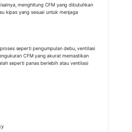
 Misalnya, menghitung CFM yang dibutuhkan
au kipas yang sesuai untuk menjaga
proses seperti pengumpulan debu, ventilasi
. Pengukuran CFM yang akurat memastikan
h seperti panas berlebih atau ventilasi
} = \text{Area} \times \text{Velocity}
ty