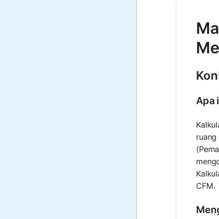
Mat
Me
Kon
Apa 
Kalkul
ruang 
(Pema
mengop
Kalkul
CFM.
Meng