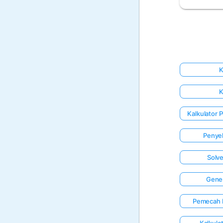
K
K
Kalkulator 
Penyel
Solve
Gener
Pemecah M