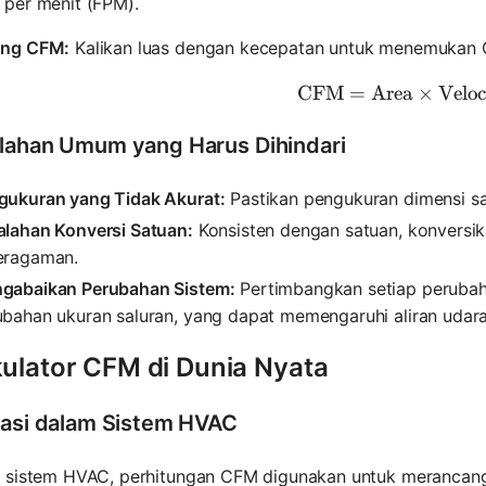
 per menit (FPM).
ung CFM:
Kalikan luas dengan kecepatan untuk menemukan
CFM
=
Area
\text{CF
×
Veloc
lahan Umum yang Harus Dihindari
gukuran yang Tidak Akurat:
Pastikan pengukuran dimensi sa
alahan Konversi Satuan:
Konsisten dengan satuan, konversi
eragaman.
gabaikan Perubahan Sistem:
Pertimbangkan setiap perubah
ubahan ukuran saluran, yang dapat memengaruhi aliran udara
kulator CFM di Dunia Nyata
kasi dalam Sistem HVAC
 sistem HVAC, perhitungan CFM digunakan untuk merancang