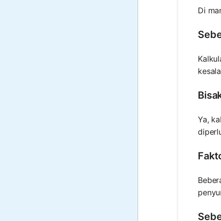
Di man
Sebe
Kalkul
kesal
Bisa
Ya, ka
diperl
Fakt
Beber
penyu
Sebe