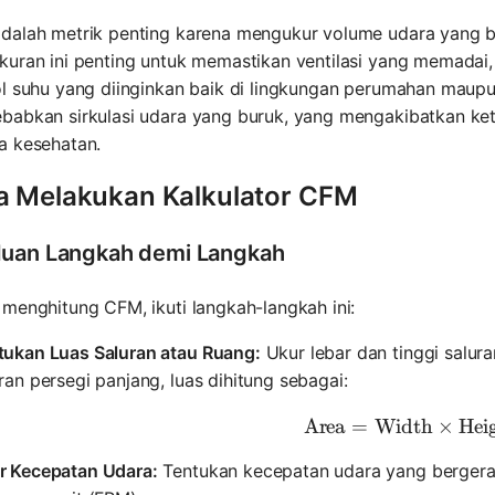
dalah metrik penting karena mengukur volume udara yang be
uran ini penting untuk memastikan ventilasi yang memadai,
ol suhu yang diinginkan baik di lingkungan perumahan maup
abkan sirkulasi udara yang buruk, yang mengakibatkan keti
a kesehatan.
a Melakukan Kalkulator CFM
uan Langkah demi Langkah
menghitung CFM, ikuti langkah-langkah ini:
tukan Luas Saluran atau Ruang:
Ukur lebar dan tinggi salu
ran persegi panjang, luas dihitung sebagai:
Area
=
Width
\text{Ar
×
Hei
r Kecepatan Udara:
Tentukan kecepatan udara yang bergerak