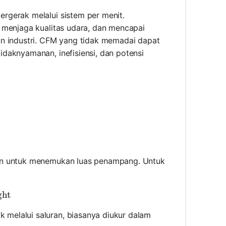
rgerak melalui sistem per menit.
 menjaga kualitas udara, dan mencapai
un industri. CFM yang tidak memadai dapat
daknyamanan, inefisiensi, dan potensi
ran untuk menemukan luas penampang. Untuk
ea} = \text{Width} \times \text{Height}
ght
 melalui saluran, biasanya diukur dalam