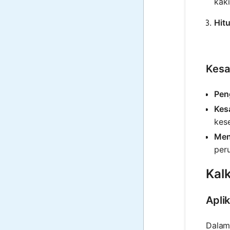
kaki
Hit
Kesa
Pen
Kes
kes
Men
per
Kal
Apli
Dalam