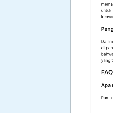
memas
untuk
kenya
Peng
Dalam 
di pab
bahwa 
yang 
FAQ
Apa 
Rumus