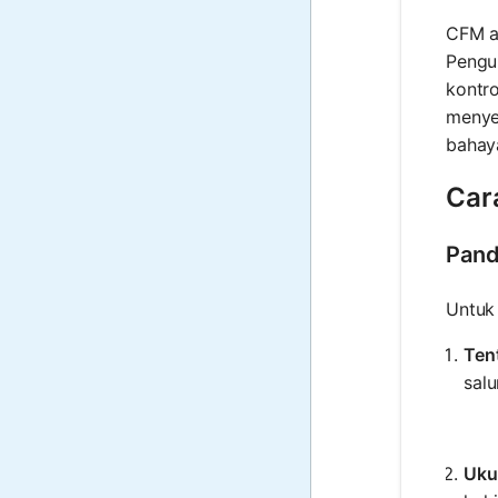
CFM a
Penguk
kontr
menyeb
bahay
Car
Pand
Untuk 
Ten
salu
Uku