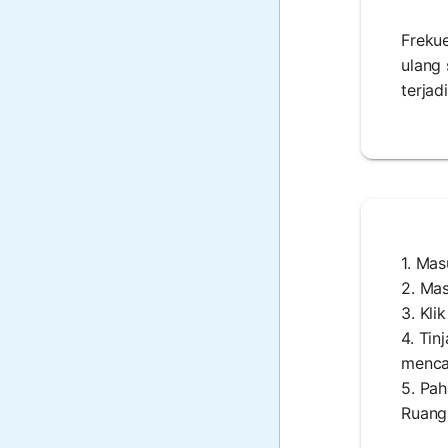
Frekue
ulang 
terjadi
1. Mas
2. Ma
3. Kli
4. Tin
menca
5. Pa
Ruanga