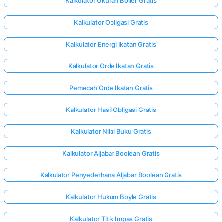
Kalkulator Ukuran Boiler Gratis
Kalkulator Obligasi Gratis
Kalkulator Energi Ikatan Gratis
Kalkulator Orde Ikatan Gratis
Pemecah Orde Ikatan Gratis
Kalkulator Hasil Obligasi Gratis
Kalkulator Nilai Buku Gratis
Kalkulator Aljabar Boolean Gratis
Kalkulator Penyederhana Aljabar Boolean Gratis
Kalkulator Hukum Boyle Gratis
Kalkulator Titik Impas Gratis