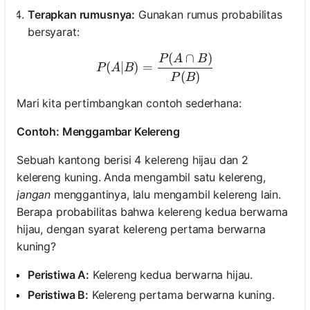
Terapkan rumusnya:
Gunakan rumus probabilitas
bersyarat:
(
∩
)
P(A|B) = \frac{P(A \cap 
P
A
B
(
∣
)
=
P
A
B
(
)
P
B
Mari kita pertimbangkan contoh sederhana:
Contoh: Menggambar Kelereng
Sebuah kantong berisi 4 kelereng hijau dan 2
kelereng kuning. Anda mengambil satu kelereng,
jangan
menggantinya, lalu mengambil kelereng lain.
Berapa probabilitas bahwa kelereng kedua berwarna
hijau, dengan syarat kelereng pertama berwarna
kuning?
Peristiwa A:
Kelereng kedua berwarna hijau.
Peristiwa B:
Kelereng pertama berwarna kuning.