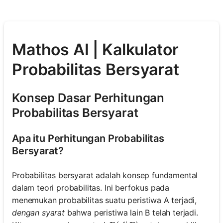
Mathos AI | Kalkulator
Probabilitas Bersyarat
Konsep Dasar Perhitungan
Probabilitas Bersyarat
Apa itu Perhitungan Probabilitas
Bersyarat?
Probabilitas bersyarat adalah konsep fundamental
dalam teori probabilitas. Ini berfokus pada
menemukan probabilitas suatu peristiwa A terjadi,
dengan syarat
bahwa peristiwa lain B telah terjadi.