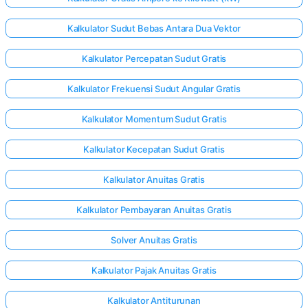
Kalkulator Sudut Bebas Antara Dua Vektor
Kalkulator Percepatan Sudut Gratis
Kalkulator Frekuensi Sudut Angular Gratis
Kalkulator Momentum Sudut Gratis
Kalkulator Kecepatan Sudut Gratis
Kalkulator Anuitas Gratis
Kalkulator Pembayaran Anuitas Gratis
Solver Anuitas Gratis
Kalkulator Pajak Anuitas Gratis
Kalkulator Antiturunan