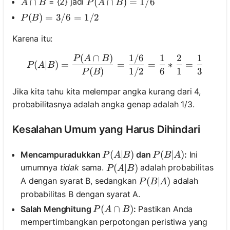
A \cap B
∩
P(A \cap B) = 1/6
(
∩
)
=
1/6
= {2} jadi
A
B
P
A
B
P(B) = 3/6 = 1/2
(
)
=
3/6
=
1/2
P
B
Karena itu:
(
∩
)
1/6
1
2
1
P(A|B) = \frac{P(A \cap B
P
A
B
(
∣
)
=
=
=
∗
=
P
A
B
(
)
1/2
6
1
3
P
B
Jika kita tahu kita melempar angka kurang dari 4,
probabilitasnya adalah angka genap adalah 1/3.
Kesalahan Umum yang Harus Dihindari
P(A|B)
(
∣
)
P(B|A)
(
∣
)
Mencampuradukkan
dan
:
Ini
P
A
B
P
B
A
P(A|B)
(
∣
)
umumnya
tidak
sama.
adalah probabilitas
P
A
B
P(B|A)
(
∣
)
A dengan syarat B, sedangkan
adalah
P
B
A
probabilitas B dengan syarat A.
P(A \cap B)
(
∩
)
Salah Menghitung
:
Pastikan Anda
P
A
B
mempertimbangkan perpotongan peristiwa yang