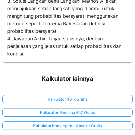
3. Solusi Langkah demi Langkah: Mathos AI akan
menunjukkan setiap langkah yang diambil untuk
menghitung probabilitas bersyarat, menggunakan
metode seperti teorema Bayes atau definisi
probabilitas bersyarat.
4. Jawaban Akhir: Tinjau solusinya, dengan
penjelasan yang jelas untuk setiap probabilitas dan
kondisi.
Kalkulator lainnya
Kalkulator 401k Gratis
Kalkulator Rencana 457 Gratis
Kalkulator Konvergensi Absolut Gratis