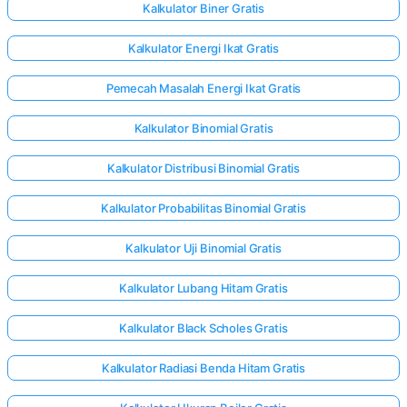
Kalkulator Biner Gratis
Kalkulator Energi Ikat Gratis
Pemecah Masalah Energi Ikat Gratis
Kalkulator Binomial Gratis
Kalkulator Distribusi Binomial Gratis
Kalkulator Probabilitas Binomial Gratis
Kalkulator Uji Binomial Gratis
Kalkulator Lubang Hitam Gratis
Kalkulator Black Scholes Gratis
Kalkulator Radiasi Benda Hitam Gratis