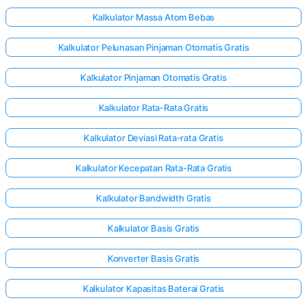
Kalkulator Massa Atom Bebas
Kalkulator Pelunasan Pinjaman Otomatis Gratis
Kalkulator Pinjaman Otomatis Gratis
Kalkulator Rata-Rata Gratis
Kalkulator Deviasi Rata-rata Gratis
Kalkulator Kecepatan Rata-Rata Gratis
Kalkulator Bandwidth Gratis
Kalkulator Basis Gratis
Konverter Basis Gratis
Kalkulator Kapasitas Baterai Gratis