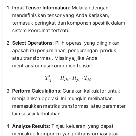
Input Tensor Information
: Mulailah dengan
mendefinisikan tensor yang Anda kerjakan,
termasuk peringkat dan komponen spesifik dalam
sistem koordinat tertentu.
Select Operations
: Pilih operasi yang diinginkan,
apakah itu penjumlahan, pengurangan, produk,
atau transformasi. Misalnya, jika Anda
mentransformasi komponen tensor:
′
=
T'_{ij} = R_{ik} \cdot R_
⋅
⋅
T
R
R
T
ik
j
l
k
l
ij
Perform Calculations
: Gunakan kalkulator untuk
menjalankan operasi. Ini mungkin melibatkan
memasukkan matriks transformasi atau parameter
lain sesuai kebutuhan.
Analyze Results
: Tinjau keluaran, yang dapat
mencakup komponen yang ditransformasi atau