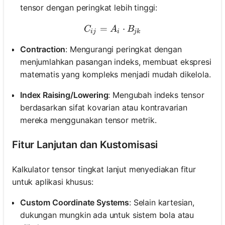
tensor dengan peringkat lebih tinggi:
=
C_{ij} = A_i \cdot B_{jk}
⋅
C
A
B
ij
i
jk
Contraction
: Mengurangi peringkat dengan
menjumlahkan pasangan indeks, membuat ekspresi
matematis yang kompleks menjadi mudah dikelola.
Index Raising/Lowering
: Mengubah indeks tensor
berdasarkan sifat kovarian atau kontravarian
mereka menggunakan tensor metrik.
Fitur Lanjutan dan Kustomisasi
Kalkulator tensor tingkat lanjut menyediakan fitur
untuk aplikasi khusus:
Custom Coordinate Systems
: Selain kartesian,
dukungan mungkin ada untuk sistem bola atau