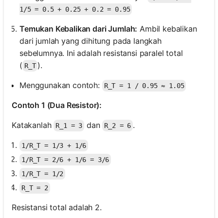
1/5 = 0.5 + 0.25 + 0.2 = 0.95
Temukan Kebalikan dari Jumlah:
Ambil kebalikan
dari jumlah yang dihitung pada langkah
sebelumnya. Ini adalah resistansi paralel total
(
).
R_T
Menggunakan contoh:
R_T = 1 / 0.95 ≈ 1.05
Contoh 1 (Dua Resistor):
Katakanlah
dan
.
R_1 = 3
R_2 = 6
1/R_T = 1/3 + 1/6
1/R_T = 2/6 + 1/6 = 3/6
1/R_T = 1/2
R_T = 2
Resistansi total adalah 2.