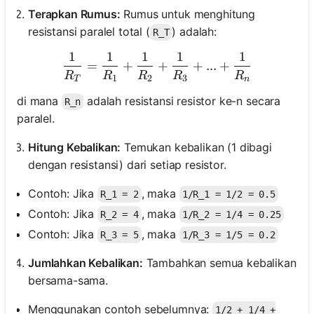
Terapkan Rumus:
Rumus untuk menghitung
resistansi paralel total (
) adalah:
R_T
1
1
1
1
1
\frac{1}{R_T} = \frac{1}
=
+
+
+
...
+
R
R
R
R
R
1
2
3
T
n
di mana
adalah resistansi resistor ke-n secara
R_n
paralel.
Hitung Kebalikan:
Temukan kebalikan (1 dibagi
dengan resistansi) dari setiap resistor.
Contoh: Jika
, maka
R_1 = 2
1/R_1 = 1/2 = 0.5
Contoh: Jika
, maka
R_2 = 4
1/R_2 = 1/4 = 0.25
Contoh: Jika
, maka
R_3 = 5
1/R_3 = 1/5 = 0.2
Jumlahkan Kebalikan:
Tambahkan semua kebalikan
bersama-sama.
Menggunakan contoh sebelumnya:
1/2 + 1/4 +