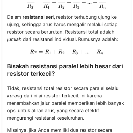
=
+
+
+
...
+
R
R
R
R
R
1
2
3
T
n
Dalam
resistansi seri
, resistor terhubung ujung ke
ujung, sehingga arus harus mengalir melalui setiap
resistor secara berurutan. Resistansi total adalah
jumlah
dari resistansi individual. Rumusnya adalah:
=
+
+
R_T = R_1 + R_2 + R_3 +
+
...
+
R
R
R
R
R
1
2
3
T
n
Bisakah resistansi paralel lebih besar dari
resistor terkecil?
Tidak, resistansi total resistor secara paralel selalu
kurang
dari nilai resistor terkecil. Ini karena
menambahkan jalur paralel memberikan lebih banyak
opsi untuk aliran arus, yang secara efektif
mengurangi resistansi keseluruhan.
Misalnya, jika Anda memiliki dua resistor secara