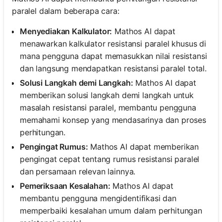
paralel dalam beberapa cara:
Menyediakan Kalkulator:
Mathos AI dapat
elum Ada
menawarkan kalkulator resistansi paralel khusus di
rtanyaan
mana pengguna dapat memasukkan nilai resistansi
Ajukan
dan langsung mendapatkan resistansi paralel total.
ertanyaan
Solusi Langkah demi Langkah:
Mathos AI dapat
Pertama
memberikan solusi langkah demi langkah untuk
Anda
masalah resistansi paralel, membantu pengguna
memahami konsep yang mendasarinya dan proses
perhitungan.
Pengingat Rumus:
Mathos AI dapat memberikan
pengingat cepat tentang rumus resistansi paralel
dan persamaan relevan lainnya.
Pemeriksaan Kesalahan:
Mathos AI dapat
membantu pengguna mengidentifikasi dan
memperbaiki kesalahan umum dalam perhitungan