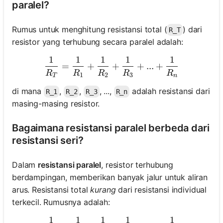
paralel?
Rumus untuk menghitung resistansi total (
) dari
R_T
resistor yang terhubung secara paralel adalah:
1
1
1
1
1
\frac{1}{R_T} = \frac{1}
=
+
+
+
...
+
R
R
R
R
R
1
2
3
T
n
di mana
,
,
, ...,
adalah resistansi dari
R_1
R_2
R_3
R_n
masing-masing resistor.
Bagaimana resistansi paralel berbeda dari
resistansi seri?
Dalam
resistansi paralel
, resistor terhubung
berdampingan, memberikan banyak jalur untuk aliran
arus. Resistansi total
kurang
dari resistansi individual
terkecil. Rumusnya adalah:
1
1
1
1
1
\frac{1}{R_T} = \frac{1}