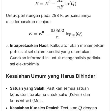
RT
E = E^0 - \frac{RT}{nF} 
0
=
−
ln
(
)
E
E
Q
n
F
Untuk perhitungan pada 298 K, persamaannya
disederhanakan menjadi:
0.0592
E = E^0 - \frac{0.0592}{n
0
=
−
lo
g
(
)
E
E
Q
10
n
Interpretasikan Hasil
: Kalkulator akan menampilkan
potensial sel dalam kondisi yang ditentukan.
Gunakan informasi ini untuk menganalisis perilaku
sel elektrokimia.
Kesalahan Umum yang Harus Dihindari
Satuan yang Salah
: Pastikan semua satuan
konsisten, terutama untuk suhu (Kelvin) dan
konsentrasi (Mol).
Q
Kesalahan Kuosien Reaksi
: Tentukan
dengan
Q