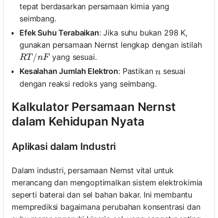
tepat berdasarkan persamaan kimia yang
seimbang.
Efek Suhu Terabaikan
: Jika suhu bukan 298 K,
gunakan persamaan Nernst lengkap dengan istilah
RT/nF
/
yang sesuai.
RT
n
F
n
Kesalahan Jumlah Elektron
: Pastikan
sesuai
n
dengan reaksi redoks yang seimbang.
Kalkulator Persamaan Nernst
dalam Kehidupan Nyata
Aplikasi dalam Industri
Dalam industri, persamaan Nernst vital untuk
merancang dan mengoptimalkan sistem elektrokimia
seperti baterai dan sel bahan bakar. Ini membantu
memprediksi bagaimana perubahan konsentrasi dan