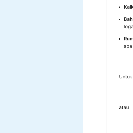
Kalk
Bah
log
Rum
apa
Untuk
atau