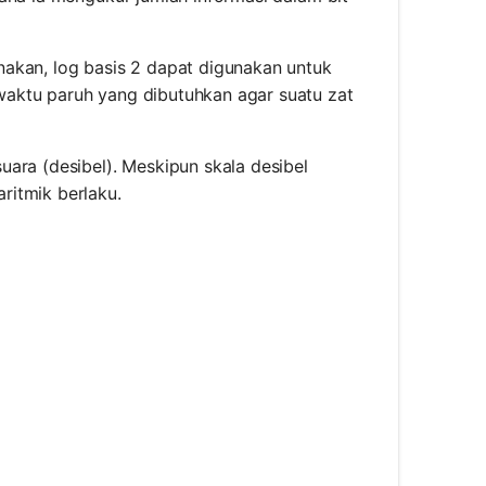
nakan, log basis 2 dapat digunakan untuk
waktu paruh yang dibutuhkan agar suatu zat
uara (desibel). Meskipun skala desibel
ritmik berlaku.