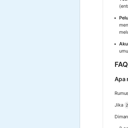
(ent
Pelu
men
melu
Aku
umum
FAQ
Apa 
Rumus 
Jika
Diman