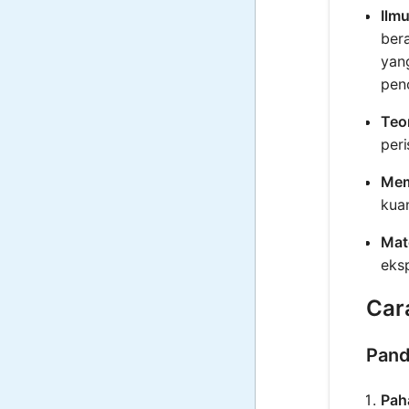
Ilm
bera
yang
penc
Teor
peri
Mem
kua
Mat
eksp
Car
Pand
Pah