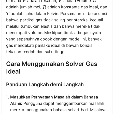
P
V
n
di mana
adalah tekanan,
adalah volume,
P
V
n
R
adalah jumlah mol,
adalah konstanta gas ideal, dan
R
T
adalah suhu dalam Kelvin. Persamaan ini berasumsi
T
bahwa partikel gas tidak saling berinteraksi kecuali
melalui tumbukan elastis dan bahwa mereka tidak
menempati volume. Meskipun tidak ada gas nyata
yang sepenuhnya cocok dengan model ini, banyak
gas mendekati perilaku ideal di bawah kondisi
tekanan rendah dan suhu tinggi.
Cara Menggunakan Solver Gas
Ideal
Panduan Langkah demi Langkah
Masukkan Pernyataan Masalah dalam Bahasa
Alami:
Pengguna dapat menggambarkan masalah
mereka menggunakan bahasa sehari-hari. Misalnya,