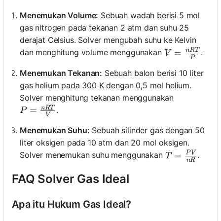
Menemukan Volume:
Sebuah wadah berisi 5 mol
gas nitrogen pada tekanan 2 atm dan suhu 25
derajat Celsius. Solver mengubah suhu ke Kelvin
n
RT
V = \frac{n
=
dan menghitung volume menggunakan
.
V
P
Menemukan Tekanan:
Sebuah balon berisi 10 liter
gas helium pada 300 K dengan 0,5 mol helium.
Solver menghitung tekanan menggunakan
n
RT
P = \frac{nRT}{V}
=
.
P
V
Menemukan Suhu:
Sebuah silinder gas dengan 50
liter oksigen pada 10 atm dan 20 mol oksigen.
P
V
T = \frac{P
=
Solver menemukan suhu menggunakan
.
T
n
R
FAQ Solver Gas Ideal
Apa itu Hukum Gas Ideal?