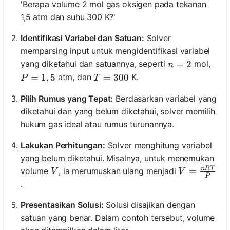
'Berapa volume 2 mol gas oksigen pada tekanan
1,5 atm dan suhu 300 K?'
Identifikasi Variabel dan Satuan:
Solver
memparsing input untuk mengidentifikasi variabel
n = 2
=
2
yang diketahui dan satuannya, seperti
mol,
n
P = 1,5
=
1
,
5
T = 300
=
300
atm, dan
K.
P
T
Pilih Rumus yang Tepat:
Berdasarkan variabel yang
diketahui dan yang belum diketahui, solver memilih
hukum gas ideal atau rumus turunannya.
Lakukan Perhitungan:
Solver menghitung variabel
yang belum diketahui. Misalnya, untuk menemukan
n
RT
V
V = \frac{
=
volume
, ia merumuskan ulang menjadi
V
V
P
.
Presentasikan Solusi:
Solusi disajikan dengan
satuan yang benar. Dalam contoh tersebut, volume