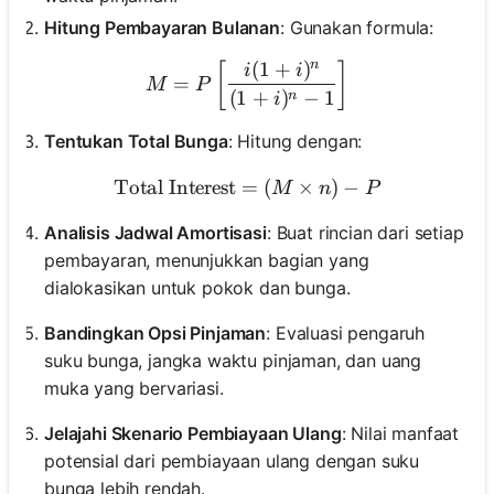
Hitung Pembayaran Bulanan
: Gunakan formula:
n
(
1
+
)
M = P \left[ \frac{i(1 + i)^
[
]
i
i
=
M
P
(
1
+
)
−
1
n
i
Tentukan Total Bunga
: Hitung dengan:
Total Interest
=
\text{Total Interest} = (M 
(
×
)
−
M
n
P
Analisis Jadwal Amortisasi
: Buat rincian dari setiap
pembayaran, menunjukkan bagian yang
dialokasikan untuk pokok dan bunga.
Bandingkan Opsi Pinjaman
: Evaluasi pengaruh
suku bunga, jangka waktu pinjaman, dan uang
muka yang bervariasi.
Jelajahi Skenario Pembiayaan Ulang
: Nilai manfaat
potensial dari pembiayaan ulang dengan suku
bunga lebih rendah.