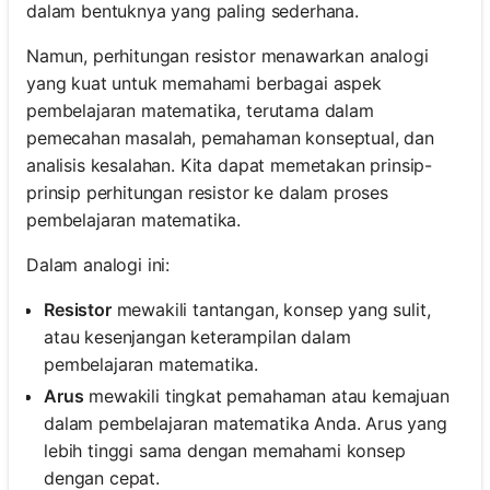
dalam bentuknya yang paling sederhana.
Namun, perhitungan resistor menawarkan analogi
yang kuat untuk memahami berbagai aspek
pembelajaran matematika, terutama dalam
pemecahan masalah, pemahaman konseptual, dan
analisis kesalahan. Kita dapat memetakan prinsip-
prinsip perhitungan resistor ke dalam proses
pembelajaran matematika.
Dalam analogi ini:
Resistor
mewakili tantangan, konsep yang sulit,
atau kesenjangan keterampilan dalam
pembelajaran matematika.
Arus
mewakili tingkat pemahaman atau kemajuan
dalam pembelajaran matematika Anda. Arus yang
lebih tinggi sama dengan memahami konsep
dengan cepat.