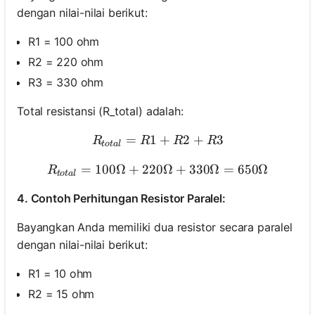
dengan nilai-nilai berikut:
R1 = 100 ohm
R2 = 220 ohm
R3 = 330 ohm
Total resistansi (R_total) adalah:
=
1
R_{total} = R1 + R2 + R
+
2
+
3
R
R
R
R
t
o
t
a
l
=
100Ω
+
220Ω
R_{total} = 100 \Omega 
+
330Ω
=
650Ω
R
t
o
t
a
l
4. Contoh Perhitungan Resistor Paralel:
Bayangkan Anda memiliki dua resistor secara paralel
dengan nilai-nilai berikut:
R1 = 10 ohm
R2 = 15 ohm