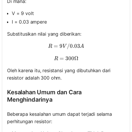
Di mana:
V = 9 volt
I = 0.03 ampere
Substitusikan nilai yang diberikan:
=
9
R = 9 V / 0.03 A
/0.03
R
V
A
=
300Ω
R = 300 \Omega
R
Oleh karena itu, resistansi yang dibutuhkan dari
resistor adalah 300 ohm.
Kesalahan Umum dan Cara
Menghindarinya
Beberapa kesalahan umum dapat terjadi selama
perhitungan resistor: