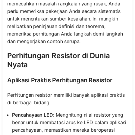
memecahkan masalah rangkaian yang rusak, Anda
perlu memeriksa pekerjaan Anda secara sistematis
untuk menentukan sumber kesalahan. Ini mungkin
elum Ada
melibatkan peninjauan definisi dan teorema,
rtanyaan
memeriksa perhitungan Anda langkah demi langkah
Ajukan
dan mengerjakan contoh serupa.
ertanyaan
Pertama
Perhitungan Resistor di Dunia
Anda
Nyata
Aplikasi Praktis Perhitungan Resistor
Perhitungan resistor memiliki banyak aplikasi praktis
di berbagai bidang:
Pencahayaan LED:
Menghitung nilai resistor yang
benar untuk membatasi arus ke LED dalam aplikasi
pencahayaan, memastikan mereka beroperasi