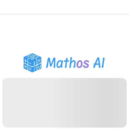
Pemecah Matematika
Tutor AI
Pembantu PR PDF
Alat Belajar