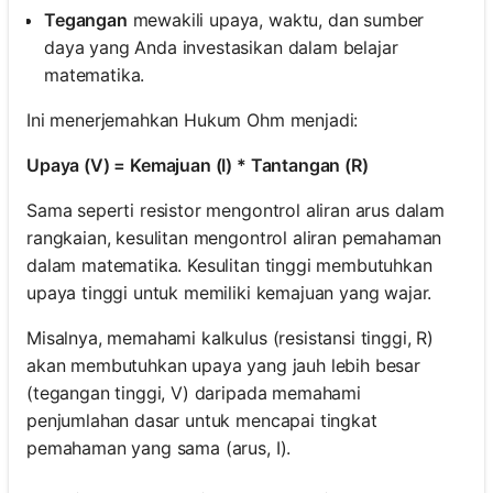
Tegangan
mewakili upaya, waktu, dan sumber
daya yang Anda investasikan dalam belajar
matematika.
Ini menerjemahkan Hukum Ohm menjadi:
Upaya (V) = Kemajuan (I) * Tantangan (R)
Sama seperti resistor mengontrol aliran arus dalam
rangkaian, kesulitan mengontrol aliran pemahaman
dalam matematika. Kesulitan tinggi membutuhkan
upaya tinggi untuk memiliki kemajuan yang wajar.
Misalnya, memahami kalkulus (resistansi tinggi, R)
akan membutuhkan upaya yang jauh lebih besar
(tegangan tinggi, V) daripada memahami
penjumlahan dasar untuk mencapai tingkat
pemahaman yang sama (arus, I).