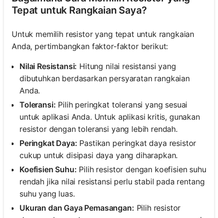
Tepat untuk Rangkaian Saya?
Untuk memilih resistor yang tepat untuk rangkaian
Anda, pertimbangkan faktor-faktor berikut:
Nilai Resistansi:
Hitung nilai resistansi yang
dibutuhkan berdasarkan persyaratan rangkaian
Anda.
Toleransi:
Pilih peringkat toleransi yang sesuai
untuk aplikasi Anda. Untuk aplikasi kritis, gunakan
resistor dengan toleransi yang lebih rendah.
Peringkat Daya:
Pastikan peringkat daya resistor
cukup untuk disipasi daya yang diharapkan.
Koefisien Suhu:
Pilih resistor dengan koefisien suhu
rendah jika nilai resistansi perlu stabil pada rentang
suhu yang luas.
Ukuran dan Gaya Pemasangan:
Pilih resistor