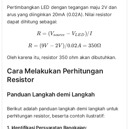
Pertimbangkan LED dengan tegangan maju 2V dan
arus yang diinginkan 20mA (0.02A). Nilai resistor
dapat dihitung sebagai:
=
(
R = (V_{source} - V_{LED
−
)
/
R
V
V
I
so
u
rce
L
E
D
=
(
9
−
2
)
/0.02
R = (9V - 2V) / 0.02A = 
=
350Ω
R
V
V
A
Oleh karena itu, resistor 350 ohm akan dibutuhkan.
Cara Melakukan Perhitungan
Resistor
Panduan Langkah demi Langkah
Berikut adalah panduan langkah demi langkah untuk
perhitungan resistor, beserta contoh ilustratif:
1. Identifikasi Persyaratan Rangkaian: