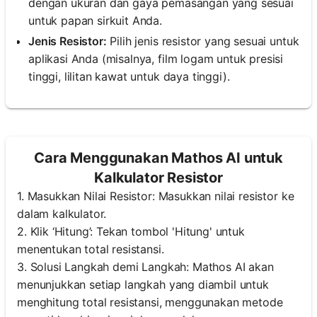
dengan ukuran dan gaya pemasangan yang sesuai
untuk papan sirkuit Anda.
Jenis Resistor:
Pilih jenis resistor yang sesuai untuk
aplikasi Anda (misalnya, film logam untuk presisi
tinggi, lilitan kawat untuk daya tinggi).
Cara Menggunakan Mathos AI untuk
Kalkulator Resistor
1. Masukkan Nilai Resistor: Masukkan nilai resistor ke
dalam kalkulator.
2. Klik ‘Hitung’: Tekan tombol 'Hitung' untuk
menentukan total resistansi.
3. Solusi Langkah demi Langkah: Mathos AI akan
menunjukkan setiap langkah yang diambil untuk
menghitung total resistansi, menggunakan metode