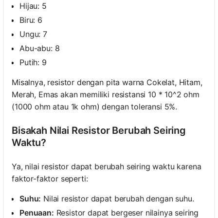
Hijau: 5
Biru: 6
Ungu: 7
Abu-abu: 8
Putih: 9
Misalnya, resistor dengan pita warna Cokelat, Hitam,
Merah, Emas akan memiliki resistansi 10 * 10^2 ohm
(1000 ohm atau 1k ohm) dengan toleransi 5%.
Bisakah Nilai Resistor Berubah Seiring
Waktu?
Ya, nilai resistor dapat berubah seiring waktu karena
faktor-faktor seperti:
Suhu:
Nilai resistor dapat berubah dengan suhu.
Penuaan:
Resistor dapat bergeser nilainya seiring