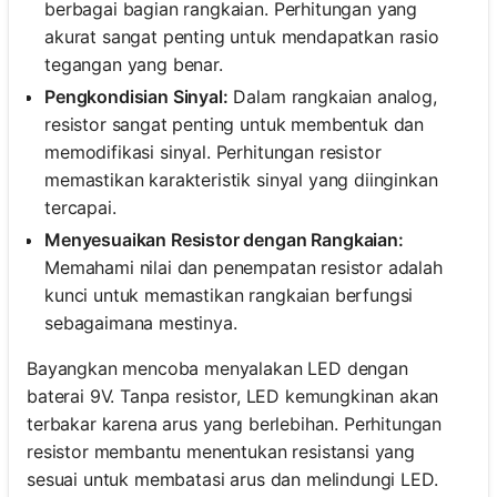
berbagai bagian rangkaian. Perhitungan yang
akurat sangat penting untuk mendapatkan rasio
tegangan yang benar.
Pengkondisian Sinyal:
Dalam rangkaian analog,
resistor sangat penting untuk membentuk dan
memodifikasi sinyal. Perhitungan resistor
memastikan karakteristik sinyal yang diinginkan
tercapai.
Menyesuaikan Resistor dengan Rangkaian:
Memahami nilai dan penempatan resistor adalah
kunci untuk memastikan rangkaian berfungsi
sebagaimana mestinya.
Bayangkan mencoba menyalakan LED dengan
baterai 9V. Tanpa resistor, LED kemungkinan akan
terbakar karena arus yang berlebihan. Perhitungan
resistor membantu menentukan resistansi yang
sesuai untuk membatasi arus dan melindungi LED.