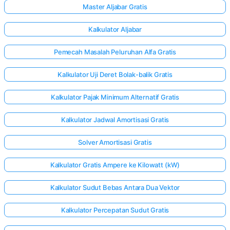
Master Aljabar Gratis
Kalkulator Aljabar
Pemecah Masalah Peluruhan Alfa Gratis
Kalkulator Uji Deret Bolak-balik Gratis
Kalkulator Pajak Minimum Alternatif Gratis
Kalkulator Jadwal Amortisasi Gratis
Solver Amortisasi Gratis
Kalkulator Gratis Ampere ke Kilowatt (kW)
Kalkulator Sudut Bebas Antara Dua Vektor
Masuk
di sini!
Kalkulator Percepatan Sudut Gratis
gan: