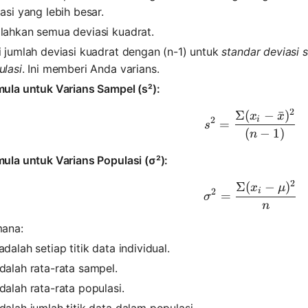
asi yang lebih besar.
lahkan semua deviasi kuadrat.
 jumlah deviasi kuadrat dengan (n-1) untuk
standar deviasi 
ulasi
. Ini memberi Anda varians.
mula untuk Varians Sampel (s²):
2
Σ
(
−
ˉ
)
s^2 = \fr
x
x
i
2
=
s
(
−
1
)
n
ula untuk Varians Populasi (σ²):
2
Σ
(
−
)
\sigma^2 
x
μ
i
2
=
σ
n
mana:
dalah setiap titik data individual.
dalah rata-rata sampel.
alah rata-rata populasi.