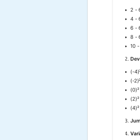
2 - 
4 - 
6 - 
8 - 
10 -
Devi
(-4)
(-2)
(0)²
(2)²
(4)²
Jum
Vari