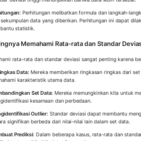
hitungan:
Perhitungan melibatkan formula dan langkah-langkah
i sekumpulan data yang diberikan. Perhitungan ini dapat di
 bantu statistik.
ingnya Memahami Rata-rata dan Standar Devias
mi rata-rata dan standar deviasi sangat penting karena be
ingkas Data:
Mereka memberikan ringkasan ringkas dari set 
ahami karakteristik utama data.
bandingkan Set Data:
Mereka memungkinkan kita untuk me
gidentifikasi kesamaan dan perbedaan.
identifikasi Outlier:
Standar deviasi dapat membantu mengident
ra signifikan berbeda dari nilai-nilai lain dalam set data.
buat Prediksi:
Dalam beberapa kasus, rata-rata dan standa