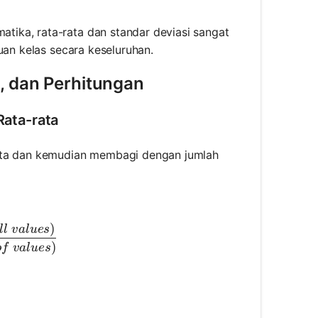
ika, rata-rata dan standar deviasi sangat
juan kelas secara keseluruhan.
, dan Perhitungan
ata-rata
data dan kemudian membagi dengan jumlah
)
 \ atau \ \bar{x}) = \frac{(Sum \ of \ all \ values)}
ll
v
a
l
u
es
)
o
f
v
a
l
u
es