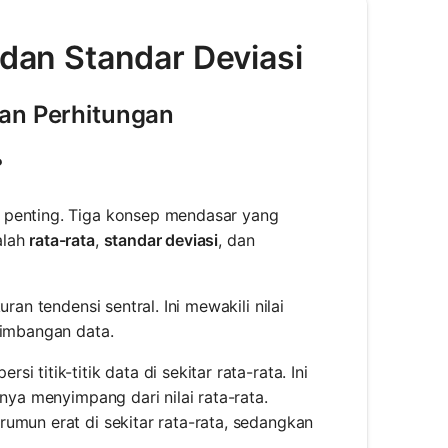
 dan Standar Deviasi
dan Perhitungan
?
 penting. Tiga konsep mendasar yang
alah
rata-rata
,
standar deviasi
, dan
ran tendensi sentral. Ini mewakili nilai
seimbangan data.
 titik-titik data di sekitar rata-rata. Ini
anya menyimpang dari nilai rata-rata.
rumun erat di sekitar rata-rata, sedangkan