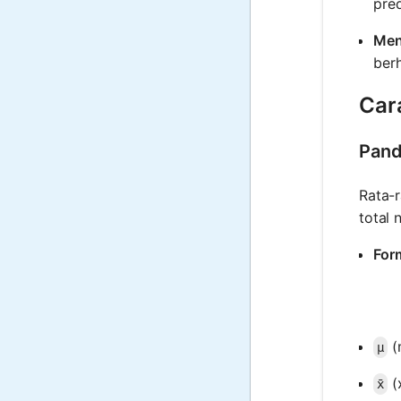
pred
Men
berh
Car
Pand
Rata-
total n
For
(
μ
(
x̄