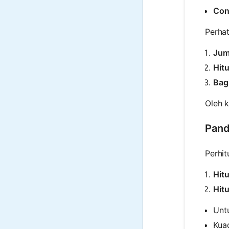
Con
Perhat
Juml
Hitu
Bagi
Oleh k
Pand
Perhit
Hitu
Hit
Untu
Kuad