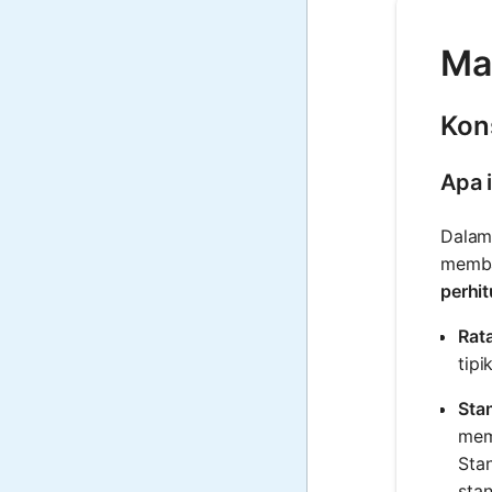
Mat
Kon
Apa 
Dalam
memba
perhi
Rata
tipi
Stan
memb
Stan
stan