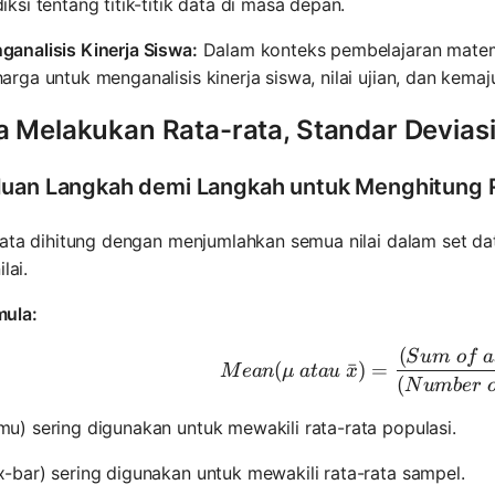
iksi tentang titik-titik data di masa depan.
ganalisis Kinerja Siswa:
Dalam konteks pembelajaran matemat
arga untuk menganalisis kinerja siswa, nilai ujian, dan kema
a Melakukan Rata-rata, Standar Deviasi
uan Langkah demi Langkah untuk Menghitung R
rata dihitung dengan menjumlahkan semua nilai dalam set 
ilai.
mula:
(
Mean (\mu
S
u
m
o
f
a
(
ˉ
)
=
M
e
an
μ
a
t
a
u
x
(
N
u
mb
er
mu) sering digunakan untuk mewakili rata-rata populasi.
x-bar) sering digunakan untuk mewakili rata-rata sampel.