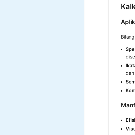
Kal
Apli
Bilang
Spe
dise
Ikat
dan
Sem
Kom
Manf
Efis
Visu