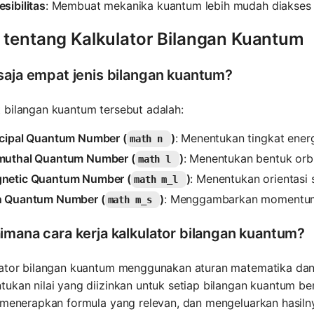
sibilitas
: Membuat mekanika kuantum lebih mudah diakses o
 tentang Kalkulator Bilangan Kuantum
saja empat jenis bilangan kuantum?
 bilangan kuantum tersebut adalah:
ncipal Quantum Number (
)
: Menentukan tingkat energi
math n
muthal Quantum Number (
)
: Menentukan bentuk orbi
math l
netic Quantum Number (
)
: Menentukan orientasi s
math m_l
n Quantum Number (
)
: Menggambarkan momentum s
math m_s
imana cara kerja kalkulator bilangan kuantum?
lator bilangan kuantum menggunakan aturan matematika dan 
ukan nilai yang diizinkan untuk setiap bilangan kuantum b
 menerapkan formula yang relevan, dan mengeluarkan hasilny