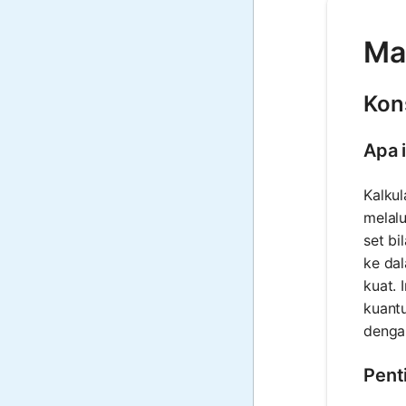
Ma
Kon
Apa 
Kalkul
melalu
set b
ke da
kuat. 
kuant
dengan
Pent