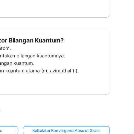
or Bilangan Kuantum?
atom.
tentukan bilangan kuantumnya.
langan kuantum.
 kuantum utama (n), azimuthal (l),
a
is
Kalkulator Konvergensi Absolut Gratis