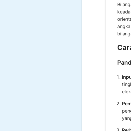
Bilan
keada
orient
angka
bilang
Car
Pand
Inp
tin
elek
Pem
pen
yang
Per