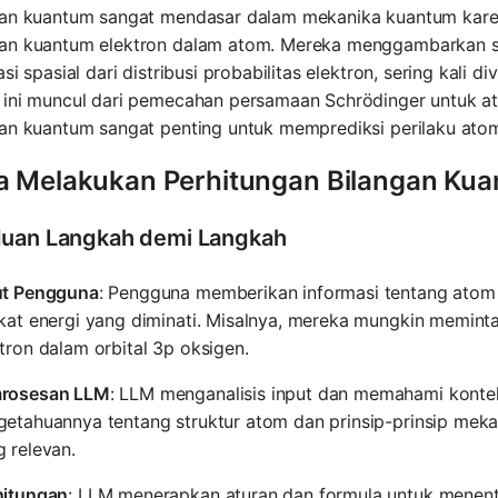
gan kuantum sangat mendasar dalam mekanika kuantum karen
an kuantum elektron dalam atom. Mereka menggambarkan sifa
asi spasial dari distribusi probabilitas elektron, sering kali 
 ini muncul dari pemecahan persamaan Schrödinger untuk a
an kuantum sangat penting untuk memprediksi perilaku atom, i
a Melakukan Perhitungan Bilangan Ku
uan Langkah demi Langkah
ut Pengguna
: Pengguna memberikan informasi tentang atom at
gkat energi yang diminati. Misalnya, mereka mungkin memin
tron dalam orbital 3p oksigen.
rosesan LLM
: LLM menganalisis input dan memahami konte
getahuannya tentang struktur atom dan prinsip-prinsip mek
 relevan.
hitungan
: LLM menerapkan aturan dan formula untuk menentu