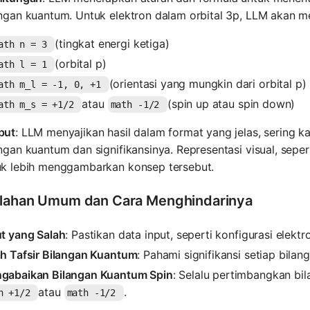
angan kuantum. Untuk elektron dalam orbital 3p, LLM akan m
(tingkat energi ketiga)
ath n = 3
(orbital p)
ath l = 1
(orientasi yang mungkin dari orbital p)
ath m_l = -1, 0, +1
atau
(spin up atau spin down)
ath m_s = +1/2
math -1/2
put
: LLM menyajikan hasil dalam format yang jelas, sering k
ngan kuantum dan signifikansinya. Representasi visual, sepe
uk lebih menggambarkan konsep tersebut.
lahan Umum dan Cara Menghindarinya
ut yang Salah
: Pastikan data input, seperti konfigurasi elektro
ah Tafsir Bilangan Kuantum
: Pahami signifikansi setiap bila
gabaikan Bilangan Kuantum Spin
: Selalu pertimbangkan bi
atau
.
h +1/2
math -1/2