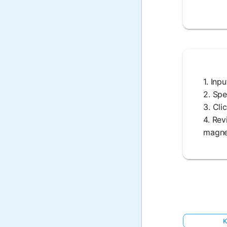
1. Inp
2. Spe
3. Cli
4. Rev
magnet
K