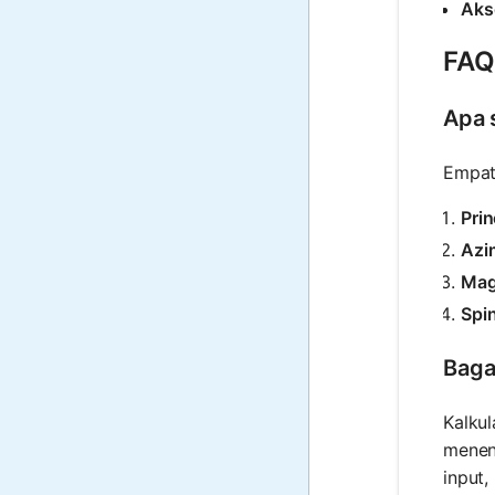
Akse
FAQ
Apa 
Empat
Pri
Azi
Mag
Spi
Baga
Kalku
menent
input,