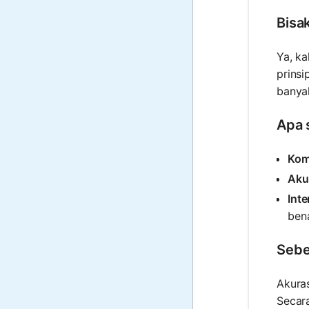
Bisa
Ya, ka
prins
banyak
Apa 
Kom
Aku
Inte
bena
Sebe
Akuras
Secar