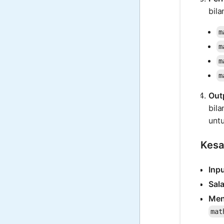
bil
m
m
m
m
Out
bila
unt
Kesa
Inp
Sal
Men
mat