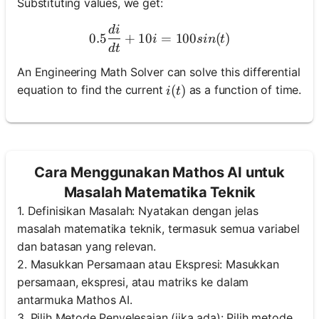
Substituting values, we get:
d
i
0.5 \frac{di}{dt} + 10 i = 
0.5
+
10
=
100
(
)
i
s
in
t
d
t
An Engineering Math Solver can solve this differential
i(t)
(
)
equation to find the current
as a function of time.
i
t
Cara Menggunakan Mathos AI untuk
Masalah Matematika Teknik
1. Definisikan Masalah: Nyatakan dengan jelas
masalah matematika teknik, termasuk semua variabel
dan batasan yang relevan.
2. Masukkan Persamaan atau Ekspresi: Masukkan
persamaan, ekspresi, atau matriks ke dalam
antarmuka Mathos AI.
3. Pilih Metode Penyelesaian (jika ada): Pilih metode