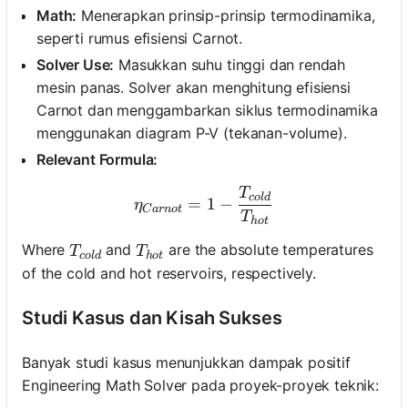
Math:
Menerapkan prinsip-prinsip termodinamika,
seperti rumus efisiensi Carnot.
Solver Use:
Masukkan suhu tinggi dan rendah
mesin panas. Solver akan menghitung efisiensi
Carnot dan menggambarkan siklus termodinamika
menggunakan diagram P-V (tekanan-volume).
Relevant Formula:
T
\eta_{Carnot} = 1 - \fra
co
l
d
=
1
−
η
C
a
r
n
o
t
T
h
o
t
T_{cold}
T_{hot}
Where
and
are the absolute temperatures
T
T
co
l
d
h
o
t
of the cold and hot reservoirs, respectively.
Studi Kasus dan Kisah Sukses
Banyak studi kasus menunjukkan dampak positif
Engineering Math Solver pada proyek-proyek teknik: