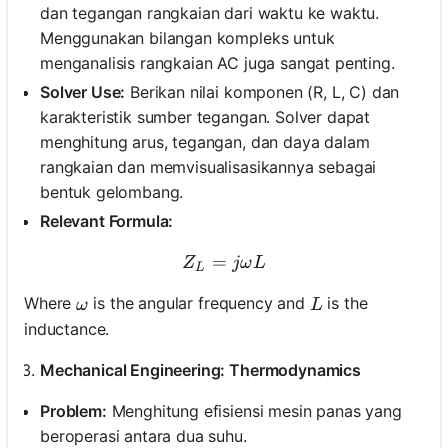
dan tegangan rangkaian dari waktu ke waktu.
Menggunakan bilangan kompleks untuk
menganalisis rangkaian AC juga sangat penting.
Solver Use:
Berikan nilai komponen (R, L, C) dan
karakteristik sumber tegangan. Solver dapat
menghitung arus, tegangan, dan daya dalam
rangkaian dan memvisualisasikannya sebagai
bentuk gelombang.
Relevant Formula:
=
Z_L = j \omega L
Z
jω
L
L
\omega
L
Where
is the angular frequency and
is the
ω
L
inductance.
Mechanical Engineering: Thermodynamics
Problem:
Menghitung efisiensi mesin panas yang
beroperasi antara dua suhu.