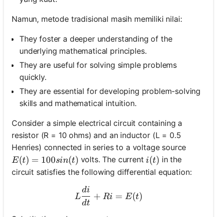
Namun, metode tradisional masih memiliki nilai:
They foster a deeper understanding of the
underlying mathematical principles.
They are useful for solving simple problems
quickly.
They are essential for developing problem-solving
skills and mathematical intuition.
Consider a simple electrical circuit containing a
resistor (R = 10 ohms) and an inductor (L = 0.5
Henries) connected in series to a voltage source
E(t) = 100sin(t)
(
)
=
100
(
)
i(t)
(
)
volts. The current
in the
E
t
s
in
t
i
t
circuit satisfies the following differential equation:
d
i
L \frac{di}{dt} + R i = E(
+
=
(
)
L
R
i
E
t
d
t