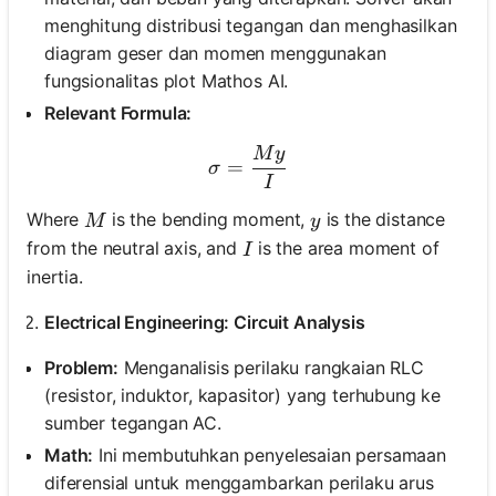
menghitung distribusi tegangan dan menghasilkan
diagram geser dan momen menggunakan
fungsionalitas plot Mathos AI.
Relevant Formula:
M
y
\sigma = \frac{M y}{I}
=
σ
I
M
y
Where
is the bending moment,
is the distance
M
y
I
from the neutral axis, and
is the area moment of
I
inertia.
Electrical Engineering: Circuit Analysis
Problem:
Menganalisis perilaku rangkaian RLC
(resistor, induktor, kapasitor) yang terhubung ke
sumber tegangan AC.
Math:
Ini membutuhkan penyelesaian persamaan
diferensial untuk menggambarkan perilaku arus