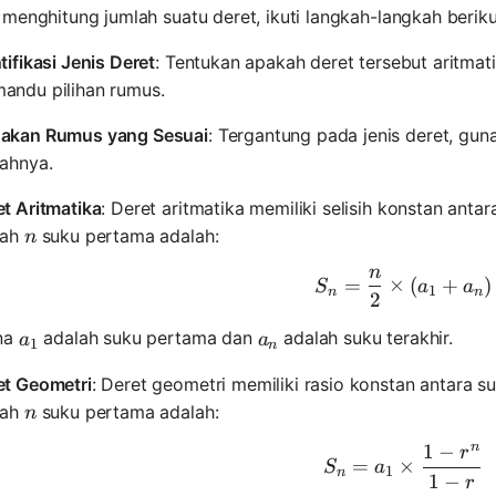
menghitung jumlah suatu deret, ikuti langkah-langkah beriku
tifikasi Jenis Deret
: Tentukan apakah deret tersebut aritmatik
andu pilihan rumus.
akan Rumus yang Sesuai
: Tergantung pada jenis deret, gu
lahnya.
t Aritmatika
: Deret aritmatika memiliki selisih konstan ant
n
lah
suku pertama adalah:
n
n
S_n = \fr
=
×
(
+
)
S
a
a
1
n
n
2
a_1
a_n
na
adalah suku pertama dan
adalah suku terakhir.
a
a
1
n
et Geometri
: Deret geometri memiliki rasio konstan antara 
n
lah
suku pertama adalah:
n
n
1
−
r
S_n = a_1 
=
×
S
a
1
n
1
−
r