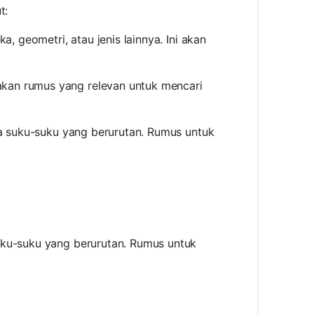
t:
a, geometri, atau jenis lainnya. Ini akan
nakan rumus yang relevan untuk mencari
ara suku-suku yang berurutan. Rumus untuk
ac{n}{2} \times (a_1 + a_n)
suku-suku yang berurutan. Rumus untuk
\times \frac{1 - r^n}{1 - r}