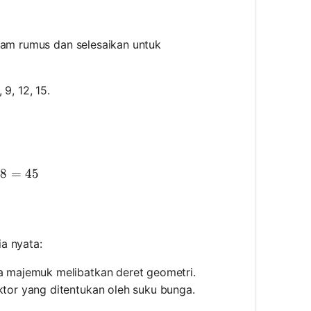
dalam rumus dan selesaikan untuk
9, 12, 15.
ac{5}{2} \times (3 + 15) = \frac{5}{2} \times 18 = 4
18
=
45
a nyata:
ga majemuk melibatkan deret geometri.
tor yang ditentukan oleh suku bunga.