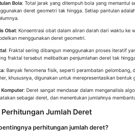
tulan Bola
: Total jarak yang ditempuh bola yang memantul 
gunakan deret geometri tak hingga. Setiap pantulan adalah 
elumnya.
is Obat
: Konsentrasi obat dalam aliran darah dari waktu ke 
odelkan menggunakan deret geometri.
tal
: Fraktal sering dibangun menggunakan proses iteratif ya
ling fraktal tersebut melibatkan penjumlahan deret tak hingg
ka
: Banyak fenomena fisik, seperti perambatan gelombang, 
rier, khususnya, digunakan untuk merepresentasikan bentuk
u Komputer
: Deret sangat mendasar dalam menganalisis algor
yatakan sebagai deret, dan menentukan jumlahnya membantu
 Perhitungan Jumlah Deret
pentingnya perhitungan jumlah deret?