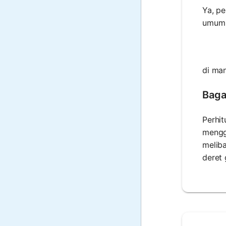
Ya, pe
umum k
di ma
Baga
Perhit
mengg
meliba
deret 