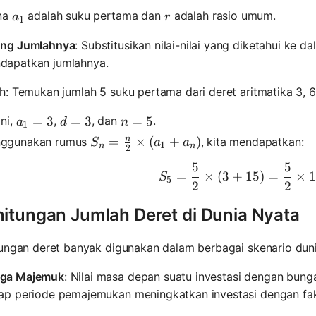
a_1
r
na
adalah suku pertama dan
adalah rasio umum.
a
r
1
ung Jumlahnya
: Substitusikan nilai-nilai yang diketahui ke 
dapatkan jumlahnya.
: Temukan jumlah 5 suku pertama dari deret aritmatika 3, 6, 
a_1 = 3
=
3
d = 3
=
3
n = 5
=
5
ini,
,
, dan
.
a
d
n
1
n
S_n = \frac{n}{2} \times (a_1 + a_n)
=
×
(
+
)
ggunakan rumus
, kita mendapatkan:
S
a
a
1
n
n
2
5
5
S_5 = \fr
=
×
(
3
+
15
)
=
×
S
5
2
2
hitungan Jumlah Deret di Dunia Nyata
ungan deret banyak digunakan dalam berbagai skenario duni
ga Majemuk
: Nilai masa depan suatu investasi dengan bun
iap periode pemajemukan meningkatkan investasi dengan fak