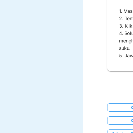
1. Mas
2. Ten
3. Kli
4. So
mengh
suku.
5. Jaw
K
K