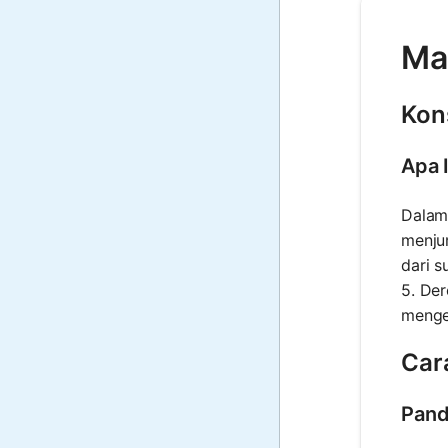
Mat
Kon
Apa 
Dalam 
menjum
dari s
5. Der
menge
Car
Pand