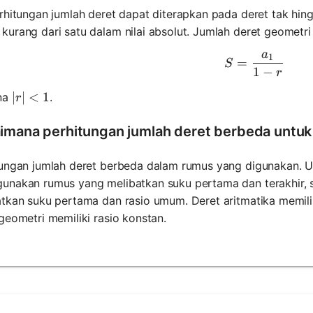
rhitungan jumlah deret dapat diterapkan pada deret tak hin
urang dari satu dalam nilai absolut. Jumlah deret geometri 
a
1
S = \frac
=
S
1
−
r
|r| < 1
∣
∣
<
1
na
.
r
imana perhitungan jumlah deret berbeda untuk 
ungan jumlah deret berbeda dalam rumus yang digunakan. Unt
unakan rumus yang melibatkan suku pertama dan terakhir, s
tkan suku pertama dan rasio umum. Deret aritmatika memilik
geometri memiliki rasio konstan.