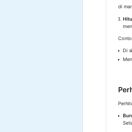
di ma
Hit
men
Contoh
Di s
Men
Per
Perhit
Bun
Set