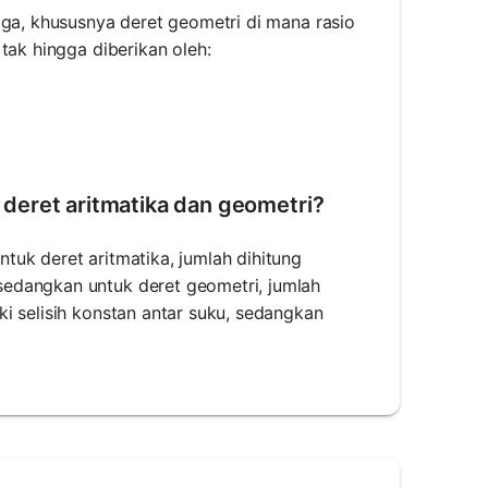
gga, khususnya deret geometri di mana rasio
tak hingga diberikan oleh:
{a_1}{1 - r}
deret aritmatika dan geometri?
uk deret aritmatika, jumlah dihitung
edangkan untuk deret geometri, jumlah
i selisih konstan antar suku, sedangkan