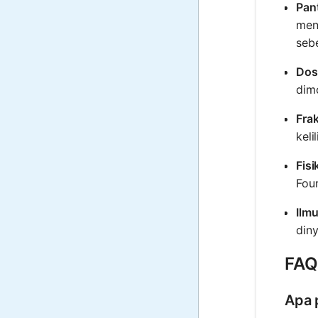
Pan
meng
seb
Dos
dim
Frak
keli
Fisi
Fou
Ilm
din
FAQ
Apa 