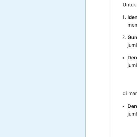
Untuk 
Iden
mem
Gun
jum
Dere
jum
di ma
Der
jum