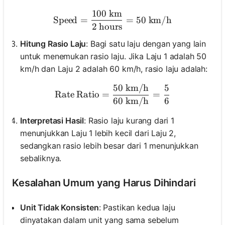
100
km
\text{Speed} = \frac{100 
Speed
=
=
50
km/h
2
hours
Hitung Rasio Laju
: Bagi satu laju dengan yang lain
untuk menemukan rasio laju. Jika Laju 1 adalah 50
km/h dan Laju 2 adalah 60 km/h, rasio laju adalah:
50
km/h
5
\text{Rate Ratio} = \frac
Rate Ratio
=
=
60
km/h
6
Interpretasi Hasil
: Rasio laju kurang dari 1
menunjukkan Laju 1 lebih kecil dari Laju 2,
sedangkan rasio lebih besar dari 1 menunjukkan
sebaliknya.
Kesalahan Umum yang Harus Dihindari
Unit Tidak Konsisten
: Pastikan kedua laju
dinyatakan dalam unit yang sama sebelum