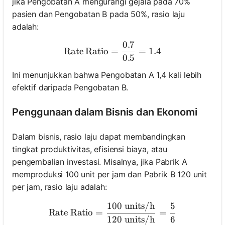
jika Pengobatan A mengurangi gejala pada 70%
pasien dan Pengobatan B pada 50%, rasio laju
adalah:
0.7
\text{Rate Ratio} = \frac{
Rate Ratio
=
=
1.4
0.5
Ini menunjukkan bahwa Pengobatan A 1,4 kali lebih
efektif daripada Pengobatan B.
Penggunaan dalam Bisnis dan Ekonomi
Dalam bisnis, rasio laju dapat membandingkan
tingkat produktivitas, efisiensi biaya, atau
pengembalian investasi. Misalnya, jika Pabrik A
memproduksi 100 unit per jam dan Pabrik B 120 unit
per jam, rasio laju adalah:
100
units/h
5
\text{Rate Ratio} = \frac
Rate Ratio
=
=
120
units/h
6