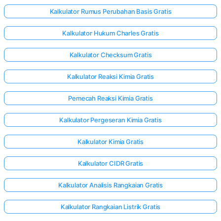
Kalkulator Rumus Perubahan Basis Gratis
Kalkulator Hukum Charles Gratis
Kalkulator Checksum Gratis
Kalkulator Reaksi Kimia Gratis
Pemecah Reaksi Kimia Gratis
Kalkulator Pergeseran Kimia Gratis
Kalkulator Kimia Gratis
Kalkulator CIDR Gratis
Kalkulator Analisis Rangkaian Gratis
Kalkulator Rangkaian Listrik Gratis