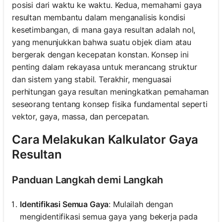
posisi dari waktu ke waktu. Kedua, memahami gaya
resultan membantu dalam menganalisis kondisi
kesetimbangan, di mana gaya resultan adalah nol,
yang menunjukkan bahwa suatu objek diam atau
bergerak dengan kecepatan konstan. Konsep ini
penting dalam rekayasa untuk merancang struktur
dan sistem yang stabil. Terakhir, menguasai
perhitungan gaya resultan meningkatkan pemahaman
seseorang tentang konsep fisika fundamental seperti
vektor, gaya, massa, dan percepatan.
Cara Melakukan Kalkulator Gaya
Resultan
Panduan Langkah demi Langkah
Identifikasi Semua Gaya
: Mulailah dengan
mengidentifikasi semua gaya yang bekerja pada