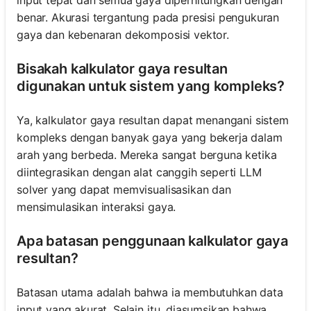
benar. Akurasi tergantung pada presisi pengukuran
gaya dan kebenaran dekomposisi vektor.
Bisakah kalkulator gaya resultan
digunakan untuk sistem yang kompleks?
Ya, kalkulator gaya resultan dapat menangani sistem
kompleks dengan banyak gaya yang bekerja dalam
arah yang berbeda. Mereka sangat berguna ketika
diintegrasikan dengan alat canggih seperti LLM
solver yang dapat memvisualisasikan dan
mensimulasikan interaksi gaya.
Apa batasan penggunaan kalkulator gaya
resultan?
Batasan utama adalah bahwa ia membutuhkan data
input yang akurat. Selain itu, diasumsikan bahwa