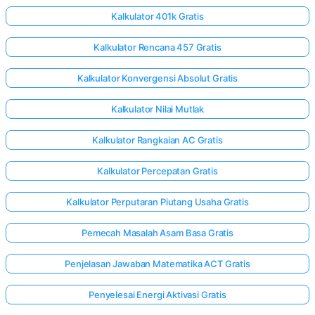
Kalkulator 401k Gratis
Kalkulator Rencana 457 Gratis
Kalkulator Konvergensi Absolut Gratis
Kalkulator Nilai Mutlak
Kalkulator Rangkaian AC Gratis
Kalkulator Percepatan Gratis
Kalkulator Perputaran Piutang Usaha Gratis
Pemecah Masalah Asam Basa Gratis
Penjelasan Jawaban Matematika ACT Gratis
Penyelesai Energi Aktivasi Gratis