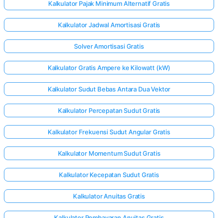
Kalkulator Pajak Minimum Alternatif Gratis
Kalkulator Jadwal Amortisasi Gratis
Solver Amortisasi Gratis
Kalkulator Gratis Ampere ke Kilowatt (kW)
Kalkulator Sudut Bebas Antara Dua Vektor
Kalkulator Percepatan Sudut Gratis
Kalkulator Frekuensi Sudut Angular Gratis
Kalkulator Momentum Sudut Gratis
Kalkulator Kecepatan Sudut Gratis
Kalkulator Anuitas Gratis
Kalkulator Pembayaran Anuitas Gratis