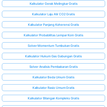
Kalkulator Gerak Melingkar Gratis
Kalkulator Laju Alir CO2 Gratis
Kalkulator Panjang Koherensi Gratis
Kalkulator Probabilitas Lempar Koin Gratis
Solver Momentum Tumbukan Gratis
Kalkulator Hukum Gas Gabungan Gratis
Solver Analisis Pembakaran Gratis
Kalkulator Beda Umum Gratis
Kalkulator Rasio Umum Gratis
Kalkulator Bilangan Kompleks Gratis