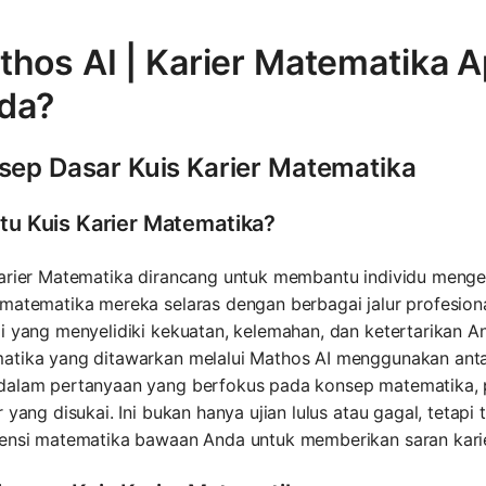
thos AI | Karier Matematika 
da?
sep Dasar Kuis Karier Matematika
itu Kuis Karier Matematika?
Karier Matematika dirancang untuk membantu individu menge
matematika mereka selaras dengan berbagai jalur profesiona
i yang menyelidiki kekuatan, kelemahan, dan ketertarikan A
atika yang ditawarkan melalui Mathos AI menggunakan anta
dalam pertanyaan yang berfokus pada konsep matematika,
r yang disukai. Ini bukan hanya ujian lulus atau gagal, tetap
rensi matematika bawaan Anda untuk memberikan saran karie