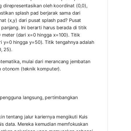
direpresentasikan oleh koordinat (0,0),
astikan splash pad berjarak sama dari
t (x,y) dari pusat splash pad? Pusat
njang. Ini berarti harus berada di titik
 meter (dari x=0 hingga x=100). Titik
i y=0 hingga y=50). Titik tengahnya adalah
, 25).
atematika, mulai dari merancang jembatan
n otonom (teknik komputer).
ta pengguna langsung, pertimbangkan
 tentang jalur kariernya mengikuti Kuis
isis data. Mereka kemudian memfokuskan