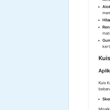
Alo
mem
Hil
Ren
mat
Gun
ker
Kui
Apli
Kuis K
bebera
Ske
Misalk