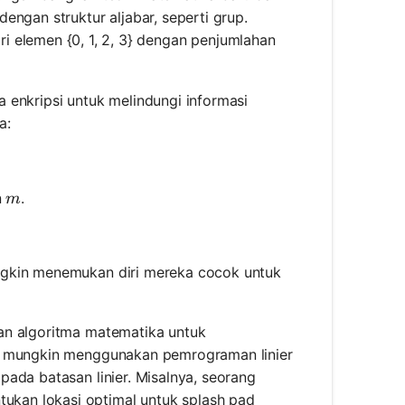
gan struktur aljabar, seperti grup.
dari elemen {0, 1, 2, 3} dengan penjumlahan
 enkripsi untuk melindungi informasi
a:
d m)
m
n
.
m
ngkin menemukan diri mereka cocok untuk
an algoritma matematika untuk
eka mungkin menggunakan pemrograman linier
pada batasan linier. Misalnya, seorang
ukan lokasi optimal untuk splash pad