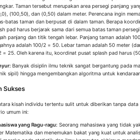
ngkar. Taman tersebut merupakan area persegi panjang yang 
,0), (100,50), dan (0,50) dalam meter. Perencana ingin mem
s-batas taman dan berpusat di dalam taman. Berapa koordina
sh pad harus berjarak sama dari semua batas taman persegi pa
ah panjang dan titik tengah lebar. Panjang taman adalah 100
gahnya adalah 100/2 = 50. Lebar taman adalah 50 meter (dar
 = 25. Oleh karena itu, koordinat pusat splash pad harus (50
nyur:
Banyak disiplin ilmu teknik sangat bergantung pada m
knik sipil) hingga mengembangkan algoritma untuk kendaraa
h Sukses
ara kisah individu tertentu sulit untuk diberikan tanpa da
io umum ini:
asiswa yang Ragu-ragu:
Seorang mahasiswa yang tidak yakin
ier Matematika dan menemukan bakat yang kuat untuk anal