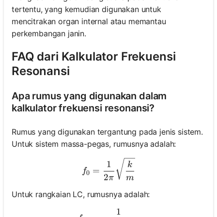
tertentu, yang kemudian digunakan untuk
mencitrakan organ internal atau memantau
perkembangan janin.
FAQ dari Kalkulator Frekuensi
Resonansi
Apa rumus yang digunakan dalam
kalkulator frekuensi resonansi?
Rumus yang digunakan tergantung pada jenis sistem.
Untuk sistem massa-pegas, rumusnya adalah:
f_0 = \frac{1}{2\pi} \sqr
1
k
=
f
0
2
π
m
Untuk rangkaian LC, rumusnya adalah:
1
f_0 = \frac{1}{2\pi \sqrt