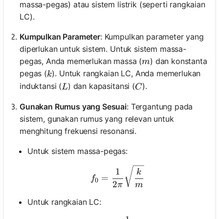
massa-pegas) atau sistem listrik (seperti rangkaian
LC).
Kumpulkan Parameter
: Kumpulkan parameter yang
diperlukan untuk sistem. Untuk sistem massa-
m
pegas, Anda memerlukan massa (
) dan konstanta
m
k
pegas (
). Untuk rangkaian LC, Anda memerlukan
k
L
C
induktansi (
) dan kapasitansi (
).
L
C
Gunakan Rumus yang Sesuai
: Tergantung pada
sistem, gunakan rumus yang relevan untuk
menghitung frekuensi resonansi.
Untuk sistem massa-pegas:
f_0 = \frac{1}{2\pi} \s
1
k
=
f
0
2
π
m
Untuk rangkaian LC: