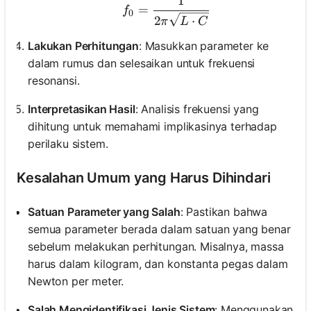
1
f_0 = \frac{1}{2\pi \sqr
=
f
0
2
⋅
π
L
C
Lakukan Perhitungan
: Masukkan parameter ke
dalam rumus dan selesaikan untuk frekuensi
resonansi.
Interpretasikan Hasil
: Analisis frekuensi yang
dihitung untuk memahami implikasinya terhadap
perilaku sistem.
Kesalahan Umum yang Harus Dihindari
Satuan Parameter yang Salah
: Pastikan bahwa
semua parameter berada dalam satuan yang benar
sebelum melakukan perhitungan. Misalnya, massa
harus dalam kilogram, dan konstanta pegas dalam
Newton per meter.
Salah Mengidentifikasi Jenis Sistem
: Menggunakan