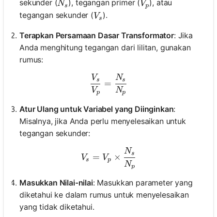
N_s
V_p
sekunder (
), tegangan primer (
), atau
N
V
s
p
V_s
tegangan sekunder (
).
V
s
Terapkan Persamaan Dasar Transformator
: Jika
Anda menghitung tegangan dari lilitan, gunakan
rumus:
V
N
\frac{V_s}{V_p} = \frac
s
s
=
V
N
p
p
Atur Ulang untuk Variabel yang Diinginkan
:
Misalnya, jika Anda perlu menyelesaikan untuk
tegangan sekunder:
N
V_s = V_p \times \frac{N
s
=
×
V
V
s
p
N
p
Masukkan Nilai-nilai
: Masukkan parameter yang
diketahui ke dalam rumus untuk menyelesaikan
yang tidak diketahui.