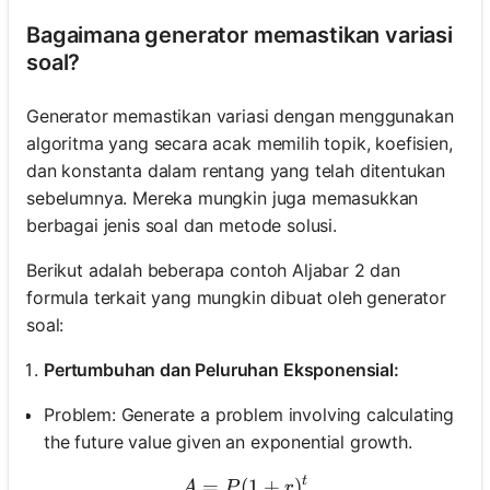
Bagaimana generator memastikan variasi
soal?
Generator memastikan variasi dengan menggunakan
algoritma yang secara acak memilih topik, koefisien,
dan konstanta dalam rentang yang telah ditentukan
sebelumnya. Mereka mungkin juga memasukkan
berbagai jenis soal dan metode solusi.
Berikut adalah beberapa contoh Aljabar 2 dan
formula terkait yang mungkin dibuat oleh generator
soal:
Pertumbuhan dan Peluruhan Eksponensial:
Problem: Generate a problem involving calculating
the future value given an exponential growth.
t
=
(
A = P (1 + r) ^ t
1
+
)
A
P
r