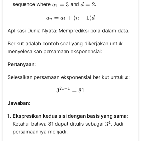
a_1 = 3
=
3
d = 2
=
2
sequence where
and
.
a
d
1
=
+
a_n = a_1 + (n-1)d
(
−
1
)
a
a
n
d
1
n
Aplikasi Dunia Nyata: Memprediksi pola dalam data.
Berikut adalah contoh soal yang dikerjakan untuk
menyelesaikan persamaan eksponensial:
Pertanyaan:
x
Selesaikan persamaan eksponensial berikut untuk
:
x
2
−
1
x
3
3^{2x - 1} = 81
=
81
Jawaban:
Ekspresikan kedua sisi dengan basis yang sama:
4
Ketahui bahwa 81 dapat ditulis sebagai
. Jadi,
3^4
3
persamaannya menjadi: