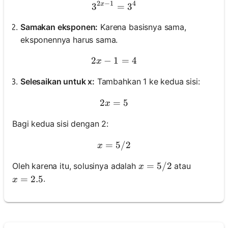
2
−
1
4
x
3
3^{2x - 1} = 3^4
=
3
Samakan eksponen:
Karena basisnya sama,
eksponennya harus sama.
2
−
1
2x - 1 = 4
=
4
x
Selesaikan untuk x:
Tambahkan 1 ke kedua sisi:
2
=
2x = 5
5
x
Bagi kedua sisi dengan 2:
=
x = 5/2
5/2
x
x = 5/2
=
5/2
Oleh karena itu, solusinya adalah
atau
x
x = 2.5
=
2.5
.
x