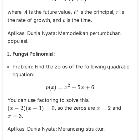
A
P
r
where
is the future value,
is the principal,
is
A
P
r
t
the rate of growth, and
is the time.
t
Aplikasi Dunia Nyata: Memodelkan pertumbuhan
populasi.
Fungsi Polinomial:
Problem: Find the zeros of the following quadratic
equation:
2
(
)
=
p(x) = x^2 - 5x + 6
−
5
+
6
p
x
x
x
You can use factoring to solve this.
(x-2)(x-3) = 0
(
−
2
)
(
−
3
)
=
0
x=2
=
2
, so the zeros are
and
x
x
x
x=3
=
3
.
x
Aplikasi Dunia Nyata: Merancang struktur.