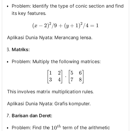
Problem: Identify the type of conic section and find
its key features.
elum Ada
2
2
(
−
2
)
/9
+
(
(x-2)^2 / 9 + (y+1)^2 / 4 
+
1
)
/4
=
1
x
y
rtanyaan
Aplikasi Dunia Nyata: Merancang lensa.
Ajukan
ertanyaan
Matriks:
Pertama
Anda
Problem: Multiply the following matrices:
1
2
5
6
\begin{bmatrix} 1 & 2 \\ 
[
]
[
]
⋅
3
4
7
8
This involves matrix multiplication rules.
Aplikasi Dunia Nyata: Grafis komputer.
Barisan dan Deret:
Problem: Find the
term of the arithmetic
t
h
10^{th}
1
0