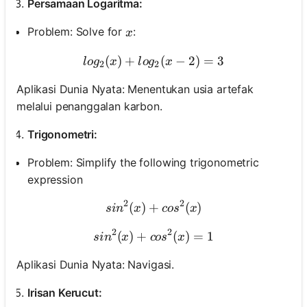
Persamaan Logaritma:
x
Problem: Solve for
:
x
(
)
+
log_2(x) + log_2(x-2) = 3
(
−
2
)
=
3
l
o
g
x
l
o
g
x
2
2
Aplikasi Dunia Nyata: Menentukan usia artefak
melalui penanggalan karbon.
Trigonometri:
Problem: Simplify the following trigonometric
expression
2
2
(
)
+
sin^2(x) + cos^2(x)
(
)
s
i
n
x
co
s
x
2
2
(
)
+
sin^2(x) + cos^2(x) = 1
(
)
=
1
s
i
n
x
co
s
x
Aplikasi Dunia Nyata: Navigasi.
Irisan Kerucut: