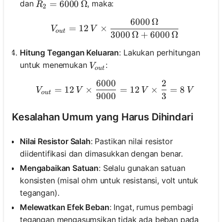
R_2 = 6000 \, \Omega
=
6000
Ω
dan
, maka:
R
2
6000
Ω
V_{out} = 12 \, V \time
=
12
×
V
V
o
u
t
3000
Ω
+
6000
Ω
Hitung Tegangan Keluaran
: Lakukan perhitungan
V_{out}
untuk menemukan
:
V
o
u
t
6000
2
V_{out} = 12 \, V \times 
=
12
×
=
12
×
=
8
V
V
V
V
o
u
t
9000
3
Kesalahan Umum yang Harus Dihindari
Nilai Resistor Salah
: Pastikan nilai resistor
diidentifikasi dan dimasukkan dengan benar.
Mengabaikan Satuan
: Selalu gunakan satuan
konsisten (misal ohm untuk resistansi, volt untuk
tegangan).
Melewatkan Efek Beban
: Ingat, rumus pembagi
tegangan mengasumsikan tidak ada beban pada