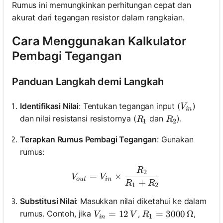
Rumus ini memungkinkan perhitungan cepat dan
akurat dari tegangan resistor dalam rangkaian.
Cara Menggunakan Kalkulator
Pembagi Tegangan
Panduan Langkah demi Langkah
V_{in}
Identifikasi Nilai
: Tentukan tegangan input (
)
V
in
R_1
R_2
dan nilai resistansi resistornya (
dan
).
R
R
1
2
Terapkan Rumus Pembagi Tegangan
: Gunakan
rumus:
R
V_{out} = V_{in} \times
2
=
×
V
V
o
u
t
in
+
R
R
1
2
Substitusi Nilai
: Masukkan nilai diketahui ke dalam
V_{in} = 12 \, V
=
12
R_1 = 3000 \, \Om
=
3000
Ω
rumus. Contoh, jika
,
,
V
V
R
1
in