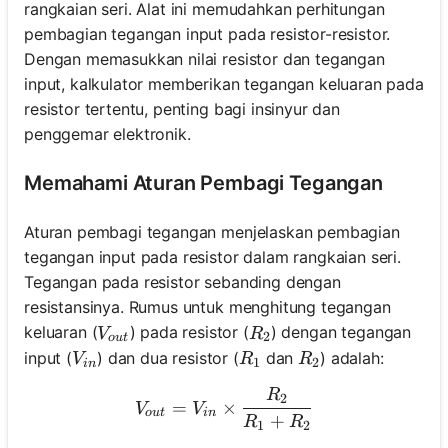
rangkaian seri. Alat ini memudahkan perhitungan
pembagian tegangan input pada resistor-resistor.
Dengan memasukkan nilai resistor dan tegangan
input, kalkulator memberikan tegangan keluaran pada
resistor tertentu, penting bagi insinyur dan
penggemar elektronik.
Memahami Aturan Pembagi Tegangan
Aturan pembagi tegangan menjelaskan pembagian
tegangan input pada resistor dalam rangkaian seri.
Tegangan pada resistor sebanding dengan
resistansinya. Rumus untuk menghitung tegangan
V_{out}
R_2
keluaran (
) pada resistor (
) dengan tegangan
V
R
2
o
u
t
V_{in}
R_1
R_2
input (
) dan dua resistor (
dan
) adalah:
V
R
R
1
2
in
R
V_{out} = V_{in} \times
2
=
×
V
V
o
u
t
in
+
R
R
1
2