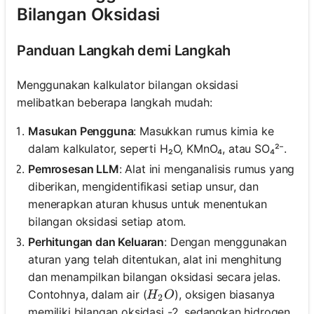
Bilangan Oksidasi
Panduan Langkah demi Langkah
Menggunakan kalkulator bilangan oksidasi
melibatkan beberapa langkah mudah:
Masukan Pengguna
: Masukkan rumus kimia ke
dalam kalkulator, seperti H₂O, KMnO₄, atau SO₄²⁻.
Pemrosesan LLM
: Alat ini menganalisis rumus yang
diberikan, mengidentifikasi setiap unsur, dan
menerapkan aturan khusus untuk menentukan
bilangan oksidasi setiap atom.
Perhitungan dan Keluaran
: Dengan menggunakan
aturan yang telah ditentukan, alat ini menghitung
dan menampilkan bilangan oksidasi secara jelas.
H_2O
Contohnya, dalam air (
), oksigen biasanya
H
O
2
memiliki bilangan oksidasi -2, sedangkan hidrogen