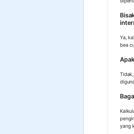
diperl
Bisa
inte
Ya, ka
bea cu
Apak
Tidak,
digun
Baga
Kalku
pengir
yang 