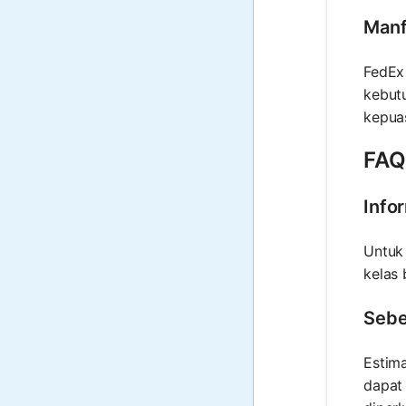
Manf
FedEx
kebut
kepua
FAQ
Info
Untuk
kelas
Sebe
Estima
dapat 