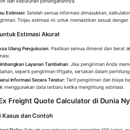
irim dan kebutuhan penanganannya.
au Estimasi
: Setelah semua informasi dimasukkan, kalkulato
giriman. Tinjau estimasi ini untuk memastikan sesuai denga
 untuk Estimasi Akurat
iksa Ulang Pengukuran
: Pastikan semua dimensi dan berat 
masi.
timbangkan Layanan Tambahan
: Jika pengiriman Anda mem
ahan, seperti pengiriman liftgate, sertakan dalam perhitung
arui Informasi Secara Teratur
: Tarif pengiriman dan biaya b
uk menggunakan data terbaru ketika menghitung estimasi.
Ex Freight Quote Calculator di Dunia N
i Kasus dan Contoh
kasi Fisika
: Sebuah perusahaan perlu mengirim 100 kotak, 