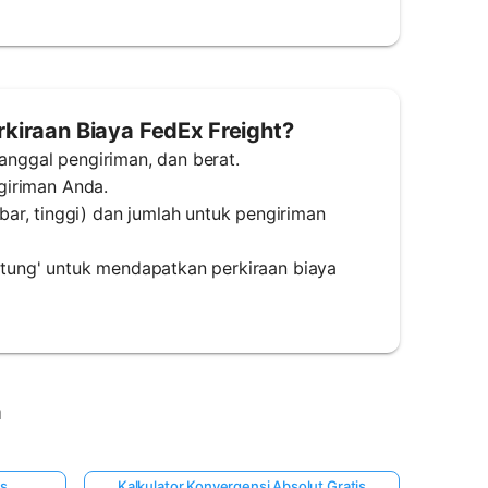
iraan Biaya FedEx Freight?
tanggal pengiriman, dan berat.
ngiriman Anda.
ar, tinggi) dan jumlah untuk pengiriman
Hitung' untuk mendapatkan perkiraan biaya
a
is
Kalkulator Konvergensi Absolut Gratis