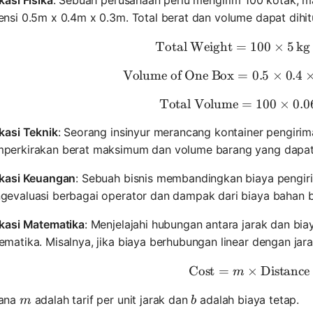
ensi 0.5m x 0.4m x 0.3m. Total berat dan volume dapat dih
Total Weight
=
100
\text{To
×
5
kg
Volume of One Box
=
0.5
\text{Vo
×
0.4
Total Volume
=
100
\text{To
×
0.0
kasi Teknik
: Seorang insinyur merancang kontainer pengiri
perkirakan berat maksimum dan volume barang yang dapat 
ikasi Keuangan
: Sebuah bisnis membandingkan biaya pengir
gevaluasi berbagai operator dan dampak dari biaya bahan ba
ikasi Matematika
: Menjelajahi hubungan antara jarak dan b
matika. Misalnya, jika biaya berhubungan linear dengan jar
Cost
=
×
\text{Co
Distance
m
m
b
ana
adalah tarif per unit jarak dan
adalah biaya tetap.
m
b