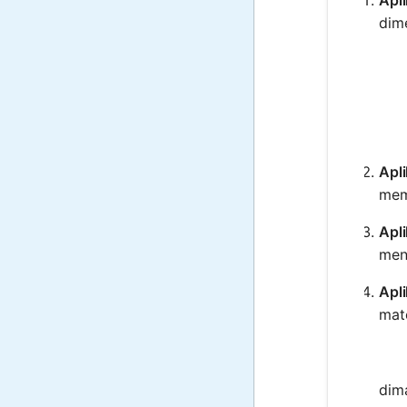
dim
Apli
mem
Apl
men
Apl
mate
dim