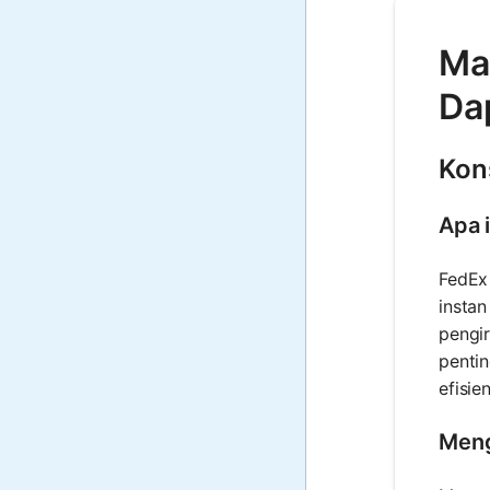
Mat
Da
Kon
Apa 
FedEx 
insta
pengir
penti
efisien
Meng