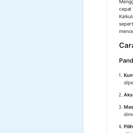
Mengg
cepat
Kalku
sepert
mence
Car
Pand
Kum
dipe
Aks
Mas
dime
Pili