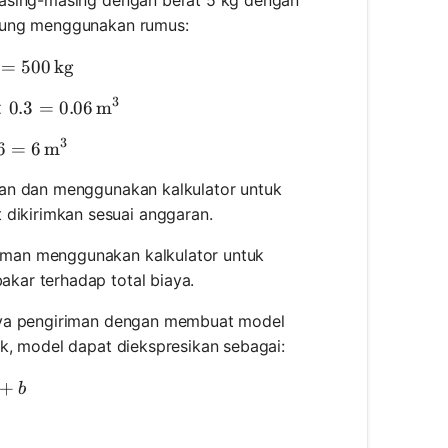
itung menggunakan rumus:
tal Weight} = 100 \times 5 \, \text{kg} = 500 \, \tex
=
500
kg
3
lume of One Box} = 0.5 \times 0.4 \times 0.3 = 0.06 \
×
0.3
=
0.06
m
3
tal Volume} = 100 \times 0.06 = 6 \, \text{m}^3
6
=
6
m
man dan menggunakan kalkulator untuk
dikirimkan sesuai anggaran.
iman menggunakan kalkulator untuk
kar terhadap total biaya.
iaya pengiriman dengan membuat model
ak, model dapat diekspresikan sebagai:
st} = m \times \text{Distance} + b
+
b