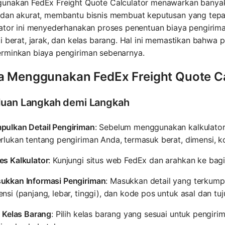
unakan FedEx Freight Quote Calculator menawarkan banyak 
 dan akurat, membantu bisnis membuat keputusan yang tepa
lator ini menyederhanakan proses penentuan biaya pengiri
i berat, jarak, dan kelas barang. Hal ini memastikan bahw
rminkan biaya pengiriman sebenarnya.
a Menggunakan FedEx Freight Quote Ca
uan Langkah demi Langkah
pulkan Detail Pengiriman
: Sebelum menggunakan kalkulator
rlukan tentang pengiriman Anda, termasuk berat, dimensi, k
es Kalkulator
: Kunjungi situs web FedEx dan arahkan ke bagi
ukkan Informasi Pengiriman
: Masukkan detail yang terkumpu
nsi (panjang, lebar, tinggi), dan kode pos untuk asal dan tuj
h Kelas Barang
: Pilih kelas barang yang sesuai untuk pengiri