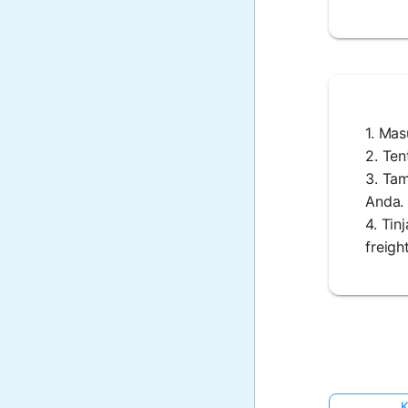
1. Mas
2. Ten
3. Tam
Anda.
4. Tin
freigh
K