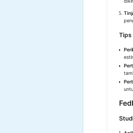
dik
Tinj
pen
Tips
Per
esti
Per
tamb
Perb
unt
Fed
Stud
Apli