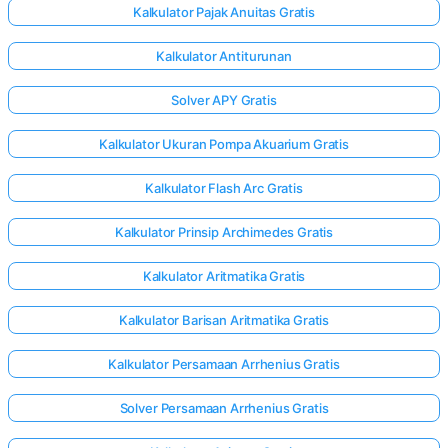
Kalkulator Pajak Anuitas Gratis
Kalkulator Antiturunan
elum Ada
rtanyaan
Solver APY Gratis
Ajukan
Kalkulator Ukuran Pompa Akuarium Gratis
ertanyaan
Pertama
Kalkulator Flash Arc Gratis
Anda
Kalkulator Prinsip Archimedes Gratis
Kalkulator Aritmatika Gratis
Kalkulator Barisan Aritmatika Gratis
Kalkulator Persamaan Arrhenius Gratis
Solver Persamaan Arrhenius Gratis