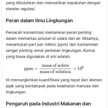
yang dibutuhkan dan memastikan kepatuhan dengan
standar regulasi.
Peran dalam Ilmu Lingkungan
Pemecah konsentrasi memainkan peran penting
dalam memantau polutan di udara dan air. Misalnya,
menentukan part per million (ppm) dari kontaminan
sangat penting untuk penilaian lingkungan. Rumus
yang biasa digunakan di sini adalah:
mass of solute
\text{ppm} = \frac{\text{m
6
ppm
=
×
1
0
mass of solution
Ini memungkinkan kuantifikasi yang tepat dari elemen
jejak yang berdampak pada kesehatan manusia dan
lingkungan.
Pengaruh pada Industri Makanan dan