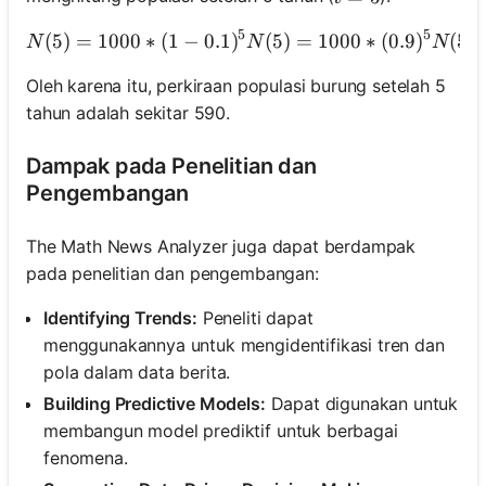
5
5
(
5
)
=
1000
∗
(
1
−
0.1
)
(
5
)
N(5) = 1000 * (1 - 0.
=
1000
∗
(
0.9
)
(
5
)
N
N
N
Oleh karena itu, perkiraan populasi burung setelah 5
tahun adalah sekitar 590.
Dampak pada Penelitian dan
Pengembangan
The Math News Analyzer juga dapat berdampak
pada penelitian dan pengembangan:
Identifying Trends:
Peneliti dapat
menggunakannya untuk mengidentifikasi tren dan
pola dalam data berita.
Building Predictive Models:
Dapat digunakan untuk
membangun model prediktif untuk berbagai
fenomena.