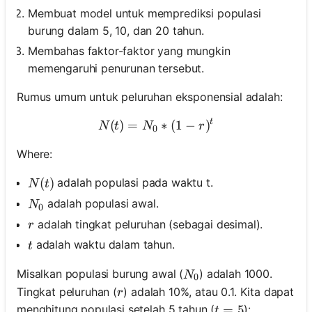
Membuat model untuk memprediksi populasi
burung dalam 5, 10, dan 20 tahun.
Membahas faktor-faktor yang mungkin
memengaruhi penurunan tersebut.
Rumus umum untuk peluruhan eksponensial adalah:
t
(
)
=
N(t) = N_0 * (1 - r)^t
∗
(
1
−
)
N
t
N
r
0
Where:
N(t)
(
)
adalah populasi pada waktu t.
N
t
N_0
adalah populasi awal.
N
0
r
adalah tingkat peluruhan (sebagai desimal).
r
t
adalah waktu dalam tahun.
t
N_0
Misalkan populasi burung awal (
) adalah 1000.
N
0
r
Tingkat peluruhan (
) adalah 10%, atau 0.1. Kita dapat
r
t = 5
=
5
menghitung populasi setelah 5 tahun (
):
t