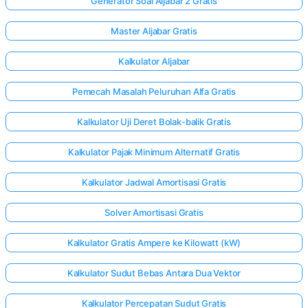
Generator Soal Aljabar 2 Gratis
Master Aljabar Gratis
elum Ada
Kalkulator Aljabar
rtanyaan
Ajukan
Pemecah Masalah Peluruhan Alfa Gratis
ertanyaan
Pertama
Kalkulator Uji Deret Bolak-balik Gratis
Anda
Kalkulator Pajak Minimum Alternatif Gratis
Kalkulator Jadwal Amortisasi Gratis
Solver Amortisasi Gratis
Kalkulator Gratis Ampere ke Kilowatt (kW)
Kalkulator Sudut Bebas Antara Dua Vektor
Kalkulator Percepatan Sudut Gratis