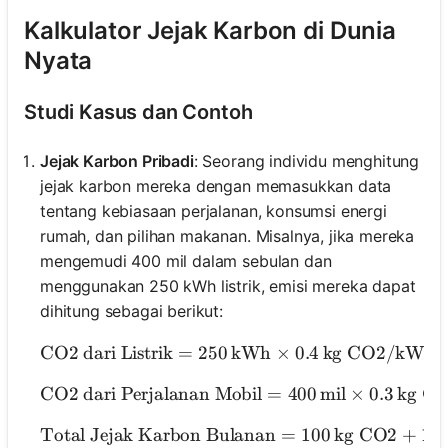
Kalkulator Jejak Karbon di Dunia
Nyata
Studi Kasus dan Contoh
Jejak Karbon Pribadi
: Seorang individu menghitung
jejak karbon mereka dengan memasukkan data
tentang kebiasaan perjalanan, konsumsi energi
rumah, dan pilihan makanan. Misalnya, jika mereka
mengemudi 400 mil dalam sebulan dan
menggunakan 250 kWh listrik, emisi mereka dapat
dihitung sebagai berikut:
CO2 dari Listrik
=
250
kWh
×
0.4
\text{CO2 dari Li
kg CO2/kWh
CO2 dari Perjalanan Mobil
=
400
mil
\text{CO2 dar
×
0.3
kg CO
Total Jejak Karbon Bulanan
=
100
kg CO2
\text{Total 
+
12