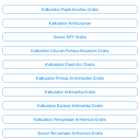
Kalkulator Pajak Anuitas Gratis
elum Ada
Kalkulator Antiturunan
rtanyaan
Solver APY Gratis
Ajukan
ertanyaan
Kalkulator Ukuran Pompa Akuarium Gratis
Pertama
Anda
Kalkulator Flash Arc Gratis
Kalkulator Prinsip Archimedes Gratis
Kalkulator Aritmatika Gratis
Kalkulator Barisan Aritmatika Gratis
Kalkulator Persamaan Arrhenius Gratis
Solver Persamaan Arrhenius Gratis