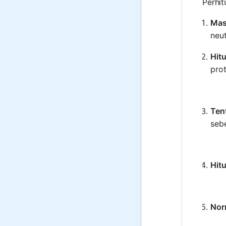
Perhit
Mas
neut
Hit
pro
Ten
sebe
Hitu
Nor