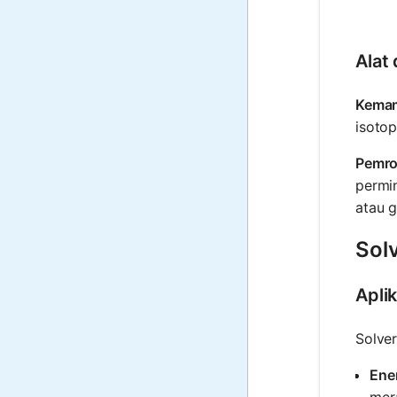
Alat
Kemam
isoto
Pemro
permin
atau g
Solv
Apli
Solver
Ener
mera