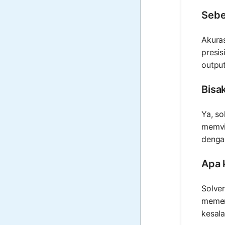
Sebe
Akuras
presis
output
Bisa
Ya, so
memvis
denga
Apa k
Solver
memerl
kesal