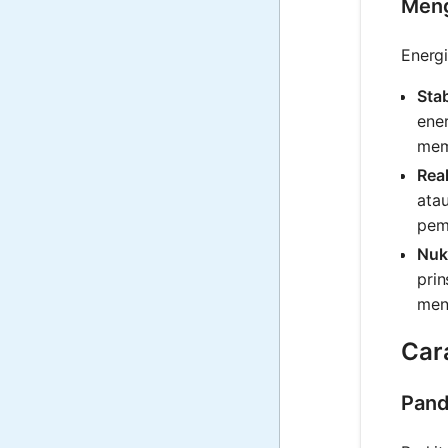
Meng
Energi
Stab
ener
mem
Reak
atau
pem
Nuk
prin
mend
Car
Pand