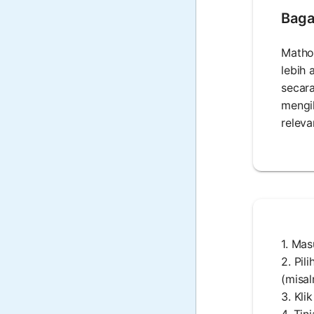
Baga
Matho
lebih
secara
mengik
releva
1. Mas
2. Pil
(misal
3. Kli
4. Tin