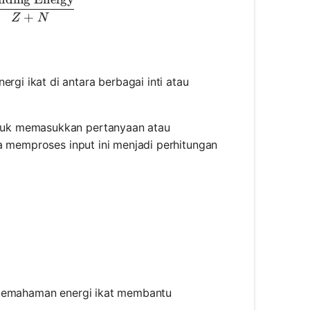
ding Energy per Nucleon} = \frac{\text{Binding Ene
+
Z
N
gi ikat di antara berbagai inti atau
tuk memasukkan pertanyaan atau
a memproses input ini menjadi perhitungan
, pemahaman energi ikat membantu