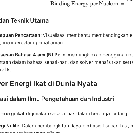
\text{Bin
Binding Energy per Nucleon
=
 dan Teknik Utama
puan Pencartaan
: Visualisasi membantu membandingkan ener
p, memperdalam pemahaman.
sesan Bahasa Alami (NLP)
: Ini memungkinkan pengguna un
taan dalam bahasa sehari-hari, dan solver menafsirkan sert
rafik.
er Energi Ikat di Dunia Nyata
kasi dalam Ilmu Pengetahuan dan Industri
 energi ikat digunakan secara luas dalam berbagai bidang:
gi Nuklir
: Dalam pembangkitan daya berbasis fisi dan fusi
ncang reaktor yang efisien.