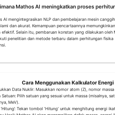
imana Mathos AI meningkatkan proses perhitung
s AI mengintegrasikan NLP dan pembelajaran mesin canggih
 alami dan akurat. Kemampuan pencartaannya memungkinkan 
 efektif. Selain itu, pembaruan konstan yang dilakukan ole
uti penelitian dan metode terbaru dalam perhitungan fisika 
nsi.
Cara Menggunakan Kalkulator Energi 
ukkan Data Nuklir: Masukkan nomor atom (Z), nomor massa (
ih Satuan: Pilih satuan yang sesuai untuk massa (misalnya, 
nya, MeV).
k ‘Hitung’: Tekan tombol 'Hitung' untuk menghitung energi ikat
jau Hasil: Mathos AI akan menampilkan defek massa, energi i