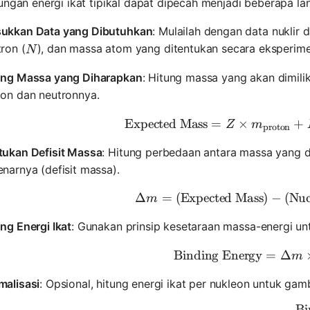
ungan energi ikat tipikal dapat dipecah menjadi beberapa la
ukkan Data yang Dibutuhkan
: Mulailah dengan data nuklir 
N
ron (
), dan massa atom yang ditentukan secara eksperimen 
N
ung Massa yang Diharapkan
: Hitung massa yang akan dimilik
ton dan neutronnya.
Expected Mass
=
×
\text{Exp
+
Z
m
proton
tukan Defisit Massa
: Hitung perbedaan antara massa yang 
narnya (defisit massa).
Δ
=
(
Expected Mass
\Delta m 
)
−
(
Nuc
m
ng Energi Ikat
: Gunakan prinsip kesetaraan massa-energi un
Binding Energy
\text{Bin
=
Δ
m
malisasi
: Opsional, hitung energi ikat per nukleon untuk gamba
Bi