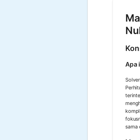
Mat
Nu
Kon
Apa i
Solver
Perhit
terint
menghi
komple
fokus
sama d