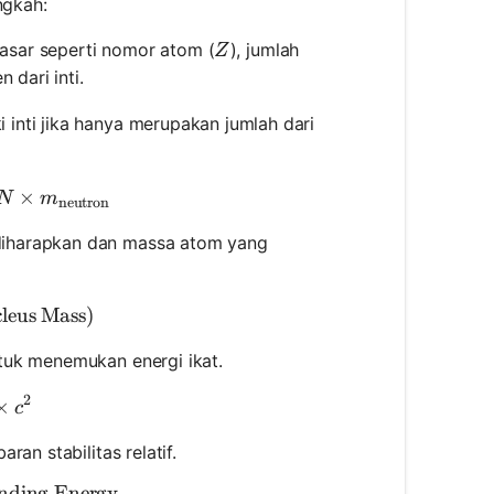
ngkah:
Z
dasar seperti nomor atom (
), jumlah
Z
dari inti.
i inti jika hanya merupakan jumlah dari
ected Mass} = Z \times m_{\text{proton}} + N \time
×
N
m
neutron
diharapkan dan massa atom yang
= (\text{Expected Mass}) - (\text{Nucleus Mass})
leus Mass
)
tuk menemukan energi ikat.
2
ding Energy} = \Delta m \times c^2
×
c
ran stabilitas relatif.
nding Energy