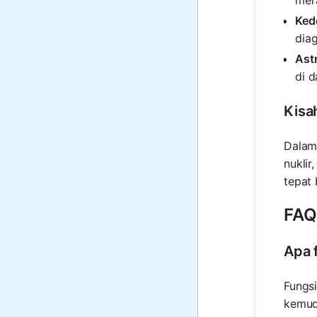
Ked
dia
Astr
di d
Kisa
Dalam 
nuklir
tepat
FAQ 
Apa 
Fungsi
kemudi