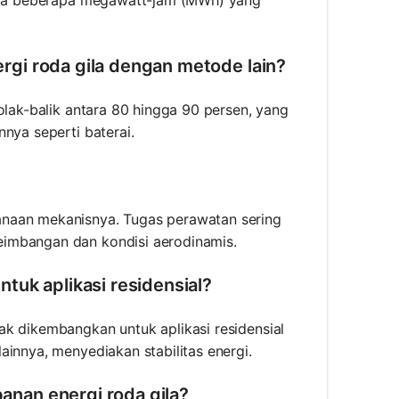
ingga beberapa megawatt-jam (MWh) yang
gi roda gila dengan metode lain?
olak-balik antara 80 hingga 90 persen, yang
nya seperti baterai.
anaan mekanisnya. Tugas perawatan sering
eimbangan dan kondisi aerodinamis.
tuk aplikasi residensial?
ak dikembangkan untuk aplikasi residensial
ainnya, menyediakan stabilitas energi.
nan energi roda gila?