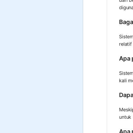
dari 
diguna
Baga
Sistem
relati
Apa 
Siste
kali 
Dapa
Meskip
untuk 
Apa 