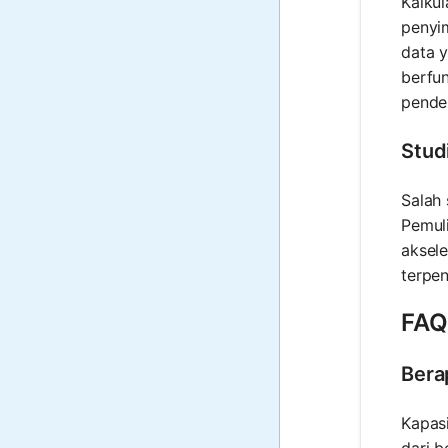
Kalkul
penyim
data y
berfu
pende
Stud
Salah 
Pemul
aksele
terpe
FAQ 
Bera
Kapasi