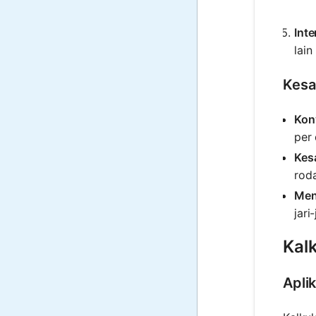
Inte
lai
Kesa
Kon
per 
Kes
roda
Men
jari
Kalk
Aplik