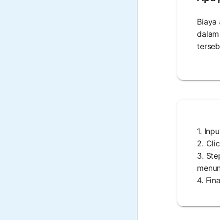
Biaya 
dalam 
terseb
1. Inp
2. Cli
3. St
menunj
4. Fin