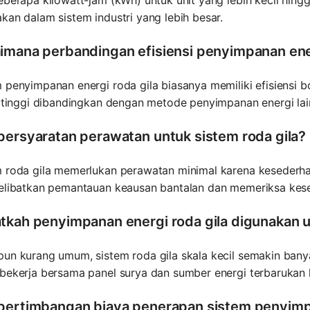
beberapa kilowatt-jam (kWh) untuk unit yang lebih kecil h
kan dalam sistem industri yang lebih besar.
imana perbandingan efisiensi penyimpanan ener
 penyimpanan energi roda gila biasanya memiliki efisiensi b
f tinggi dibandingkan dengan metode penyimpanan energi lain
persyaratan perawatan untuk sistem roda gila?
m roda gila memerlukan perawatan minimal karena kesederh
melibatkan pemantauan keausan bantalan dan memeriksa kes
tkah penyimpanan energi roda gila digunakan un
un kurang umum, sistem roda gila skala kecil semakin bany
bekerja bersama panel surya dan sumber energi terbarukan l
pertimbangan biaya penerapan sistem penyimpa