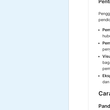
Pent
Pengg
pendid
Pem
hubu
Pem
pen
Visu
bag
pem
Eks
dan
Car
Pand