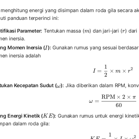
 menghitung energi yang disimpan dalam roda gila secara a
ikuti panduan terperinci ini:
m
r
tifikasi Parameter:
Tentukan massa (
) dan jari-jari (
) dari
m
r
en inersia.
I
ung Momen Inersia (
):
Gunakan rumus yang sesuai berdasark
I
en inersia adalah
1
I = \frac
2
=
×
×
I
m
r
2
\omega
tukan Kecepatan Sudut (
):
Jika diberikan dalam RPM, konv
ω
RPM
×
2
×
π
\omega = 
=
ω
60
KE
ng Energi Kinetik (
):
Gunakan rumus untuk energi kineti
K
E
mpan dalam roda gila:
1
KE = \fra
2
=
×
×