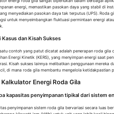
ator energi roda gila sangat diperlukan dalam berbagai apli
panan energi, memastikan pasokan daya yang stabil di insta
ang menyediakan pasokan daya tak terputus (UPS). Roda gila
ngsi untuk menyeimbangkan fluktuasi permintaan energi ata
k.
i Kasus dan Kisah Sukses
satu contoh yang patut dicatat adalah penerapan roda gila 
ihan Energi Kinetik (KERS), yang menyimpan energi saat p
rasi. Kisah sukses lainnya melibatkan penggunaan mereka d
ncil, di mana roda gila membantu mengelola ketidakpastian
Kalkulator Energi Roda Gila
pa kapasitas penyimpanan tipikal dari sistem en
tas penyimpanan sistem roda gila bervariasi secara luas ber