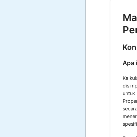
Mat
Pe
Kon
Apa i
Kalkul
disim
untuk 
Proper
secara
mener
spesif