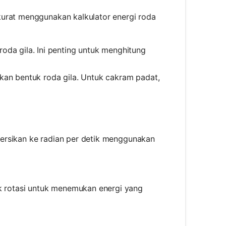
kurat menggunakan kalkulator energi roda
 roda gila. Ini penting untuk menghitung
an bentuk roda gila. Untuk cakram padat,
{1}{2} \times m \times r^2
ersikan ke radian per detik menggunakan
\frac{\text{RPM} \times 2 \times \pi}{60}
k rotasi untuk menemukan energi yang
c{1}{2} \times I \times \omega^2