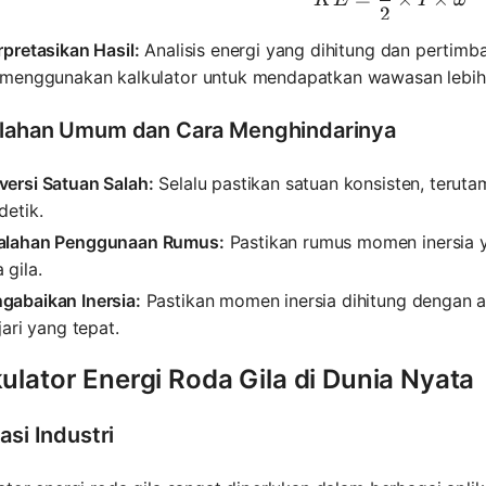
K
E
I
ω
2
rpretasikan Hasil:
Analisis energi yang dihitung dan pertim
n menggunakan kalkulator untuk mendapatkan wawasan lebih 
lahan Umum dan Cara Menghindarinya
versi Satuan Salah:
Selalu pastikan satuan konsisten, terut
detik.
alahan Penggunaan Rumus:
Pastikan rumus momen inersia 
 gila.
gabaikan Inersia:
Pastikan momen inersia dihitung dengan
-jari yang tepat.
ulator Energi Roda Gila di Dunia Nyata
asi Industri