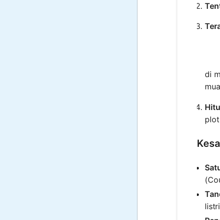
Tent
Ter
di 
mua
Hit
plo
Kesa
Sat
(Co
Tan
listr