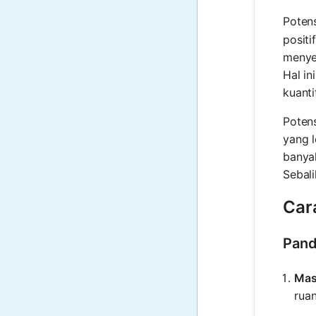
Potens
positi
menyeb
Hal i
kuanti
Potens
yang l
banyak
Sebali
Car
Pand
Mas
ruan