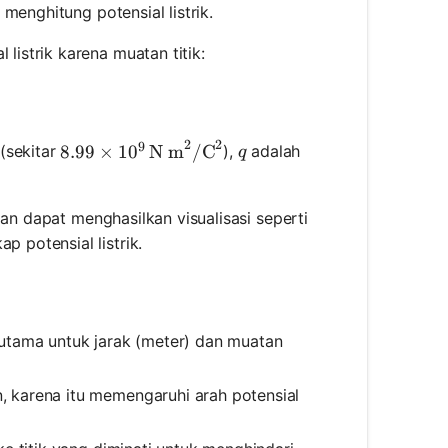
 menghitung potensial listrik.
listrik karena muatan titik:
c{k \cdot q}{r}
2
2
9
q
(sekitar
),
adalah
8.99 \times 10^9 \, \text{N m}^2/\text{C}^2
8.99
×
1
0
N m
/
C
q
 dan dapat menghasilkan visualisasi seperti
 potensial listrik.
rutama untuk jarak (meter) dan muatan
, karena itu memengaruhi arah potensial