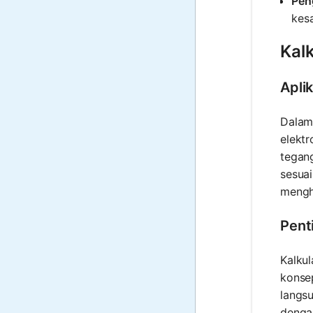
Pen
kes
Kalk
Apli
Dalam 
elektr
tegan
sesuai
menghi
Pent
Kalkul
konse
langs
dengan