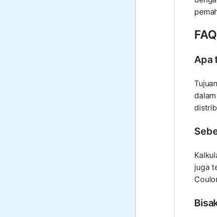
pemah
FAQ 
Apa t
Tujuan
dalam 
distri
Seber
Kalkul
juga t
Coulo
Bisak