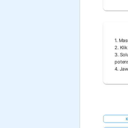
1. Mas
2. Kli
3. So
potens
4. Jaw
K