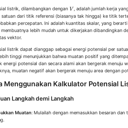
V
ial listrik, dilambangkan dengan
, adalah jumlah kerja y
V
f satuan dari titik referensi (biasanya tak hingga) ke titik te
abkan percepatan. Ini adalah kuantitas skalar, yang berarti
ni membuatnya lebih mudah untuk dikerjakan dibandingkan d
tas vektor.
ial listrik dapat dianggap sebagai energi potensial per satuan
ebih tinggi menunjukkan bahwa muatan positif yang ditempat
 energi potensial dan secara alami akan bergerak menuju wi
knya, muatan negatif akan bergerak menuju area dengan pote
a Menggunakan Kalkulator Potensial Lis
uan Langkah demi Langkah
ukkan Muatan
: Mulailah dengan memasukkan besaran dan t
g.