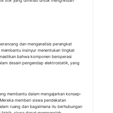
ke titik yang diminati untuk menghindari
k merancang dan menganalisis perangkat
eka membantu insinyur menentukan tingkat
memastikan bahwa komponen beroperasi
 dalam desain pengendap elektrostatik, yang
ga yang membantu dalam mengajarkan konsep-
l. Mereka memberi siswa pendekatan
 dalam ruang dan bagaimana itu berhubungan
 listrik, siswa dapat memperoleh