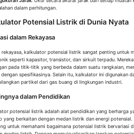
gukuran Jarak
: Ukur secara akurat jarak dari setiap muatan 
alahan dalam perhitungan.
ulator Potensial Listrik di Dunia Nyata
kasi dalam Rekayasa
rekayasa, kalkulator potensial listrik sangat penting untu
onik seperti kapasitor, transistor, dan sirkuit terpadu. Mer
gan pada titik-titik yang berbeda dalam suatu rangkaian, 
 dengan spesifikasinya. Selain itu, kalkulator ini digunakan
langkan partikel dari gas buang di lingkungan industri.
ingnya dalam Pendidikan
ator potensial listrik adalah alat pendidikan yang berhar
p yang berkaitan dengan medan listrik dan energi potensia
ung untuk memahami bagaimana potensial listrik bervariasi
 medan listrik. Dengan memvisualisasikan lanskap potensial