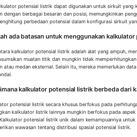
lkulator potensial listrik dapat digunakan untuk sirkuit y
n dengan berbagai besaran dan posisi, memungkinkan penggu
nghitung perbedaan potensial dalam konfigurasi sirkuit yan
ah ada batasan untuk menggunakan kalkulator po
ara kalkulator potensial listrik adalah alat yang ampuh, me
umsikan muatan titik dan mungkin tidak memperhitungkan fa
 atau medan eksternal. Selain itu, mereka memerlukan data 
ndal.
mana kalkulator potensial listrik berbeda dari ka
ator potensial listrik secara khusus berfokus pada perhitunga
kan kalkulator listrik lainnya mungkin berfokus pada aspek y
Kalkulator potensial listrik unik dalam kemampuannya untuk m
ikan wawasan tentang distribusi spasial potensial listrik.