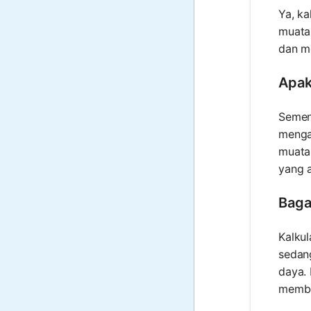
Ya, ka
muata
dan me
Apak
Sement
mengas
muatan
yang a
Bagai
Kalkul
sedang
daya. 
member