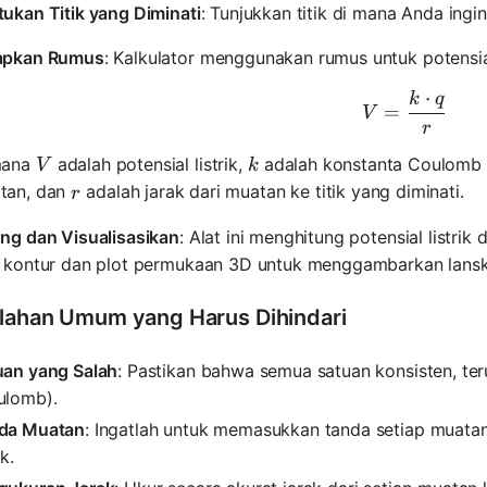
ukan Titik yang Diminati
: Tunjukkan titik di mana Anda ingin
apkan Rumus
: Kalkulator menggunakan rumus untuk potensial 
⋅
k
q
V = \fra
=
V
r
V
k
mana
adalah potensial listrik,
adalah konstanta Coulomb 
V
k
r
tan, dan
adalah jarak dari muatan ke titik yang diminati.
r
ung dan Visualisasikan
: Alat ini menghitung potensial listrik
t kontur dan plot permukaan 3D untuk menggambarkan lanskap
lahan Umum yang Harus Dihindari
uan yang Salah
: Pastikan bahwa semua satuan konsisten, te
ulomb).
da Muatan
: Ingatlah untuk memasukkan tanda setiap muatan
ik.