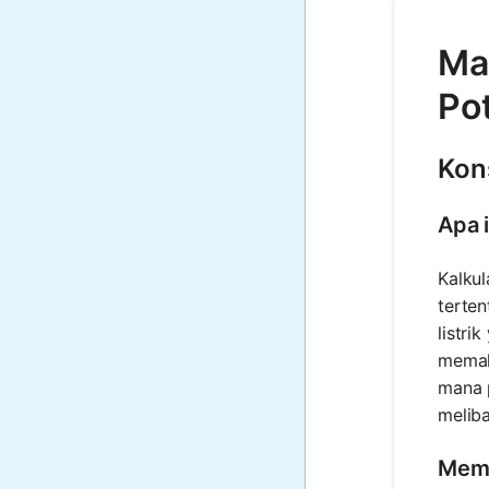
Mat
Pot
Kons
Apa i
Kalkul
terten
listr
memaha
mana 
meliba
Mema