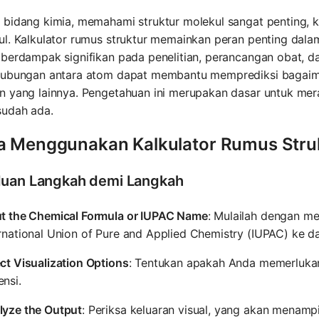
bidang kimia, memahami struktur molekul sangat penting, ka
l. Kalkulator rumus struktur memainkan peran penting dala
berdampak signifikan pada penelitian, perancangan obat, d
hubungan antara atom dapat membantu memprediksi bagaima
n yang lainnya. Pengetahuan ini merupakan dasar untuk me
sudah ada.
a Menggunakan Kalkulator Rumus Stru
uan Langkah demi Langkah
ut the Chemical Formula or IUPAC Name
: Mulailah dengan m
rnational Union of Pure and Applied Chemistry (IUPAC) ke da
ct Visualization Options
: Tentukan apakah Anda memerlukan 
nsi.
lyze the Output
: Periksa keluaran visual, yang akan menampilk