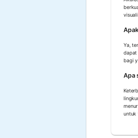
berkua
visual
Apak
Ya, t
dapat
bagi y
Apa 
Keter
lingk
menur
untuk 