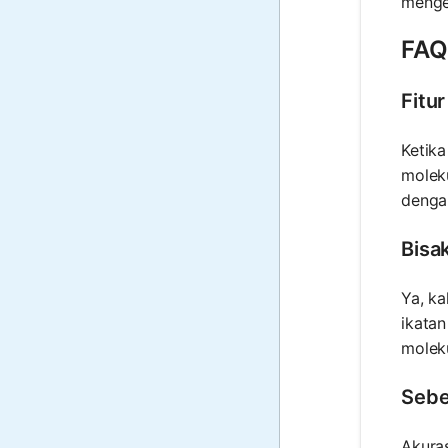
menge
FAQ
Fitu
Ketika
moleku
denga
Bisa
Ya, k
ikatan
molek
Sebe
Akuras