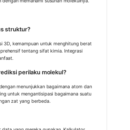
n dengan memahami susunan molekulnya.
us struktur?
lisasi 3D, kemampuan untuk menghitung berat
ehensif tentang sifat kimia. Integrasi
nfaat.
diksi perilaku molekul?
ul dengan menunjukkan bagaimana atom dan
nting untuk mengantisipasi bagaimana suatu
ngan zat yang berbeda.
r data yang mereka gunakan. Kalkulator