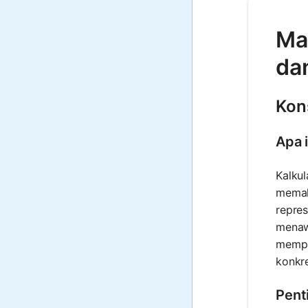
Ma
da
Kon
Apa 
Kalkul
memah
repre
menaw
mempre
konkr
Pent