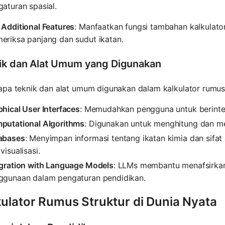
aturan spasial.
 Additional Features
: Manfaatkan fungsi tambahan kalkulator
eriksa panjang dan sudut ikatan.
ik dan Alat Umum yang Digunakan
pa teknik dan alat umum digunakan dalam kalkulator rumus 
hical User Interfaces
: Memudahkan pengguna untuk berinter
putational Algorithms
: Digunakan untuk menghitung dan me
abases
: Menyimpan informasi tentang ikatan kimia dan sifat
visualisasi.
egration with Language Models
: LLMs membantu menafsirkan
ggunaan dalam pengaturan pendidikan.
kulator Rumus Struktur di Dunia Nyata