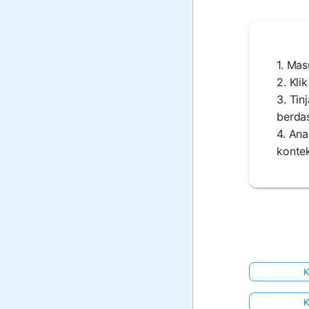
1. Ma
2. Kli
3. Tin
berdas
4. Ana
kontek
K
K