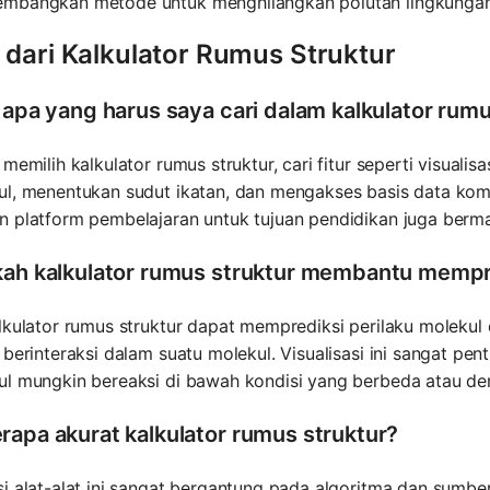
mbangkan metode untuk menghilangkan polutan lingkunga
 dari Kalkulator Rumus Struktur
r apa yang harus saya cari dalam kalkulator rum
 memilih kalkulator rumus struktur, cari fitur seperti visua
l, menentukan sudut ikatan, dan mengakses basis data kompr
n platform pembelajaran untuk tujuan pendidikan juga berma
kah kalkulator rumus struktur membantu mempre
alkulator rumus struktur dapat memprediksi perilaku molek
 berinteraksi dalam suatu molekul. Visualisasi ini sangat pe
ul mungkin bereaksi di bawah kondisi yang berbeda atau de
rapa akurat kalkulator rumus struktur?
i alat-alat ini sangat bergantung pada algoritma dan sumbe