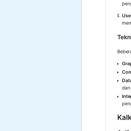
peng
Use
mem
Tekn
Bebera
Grap
Com
Dat
dan 
Int
pen
Kal