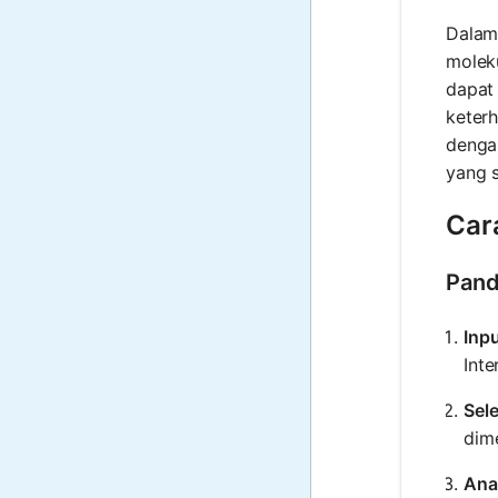
Dalam 
moleku
dapat 
keter
denga
yang 
Car
Pand
Inp
Inte
Sele
dime
Ana