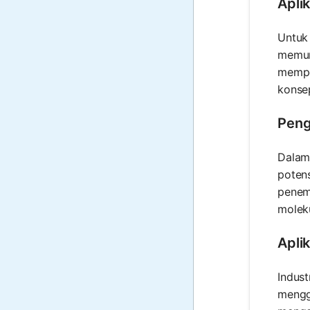
Apli
Untuk 
memun
mempe
konsep
Peng
Dalam 
poten
penemu
moleku
Aplik
Indust
menggu