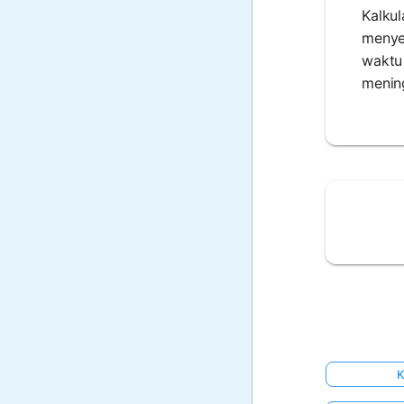
Kalkul
menye
waktu 
menin
K