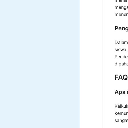
memin
menga
menen
Peng
Dalam 
siswa
Pendek
dipah
FAQ 
Apa 
Kalku
kemung
sanga