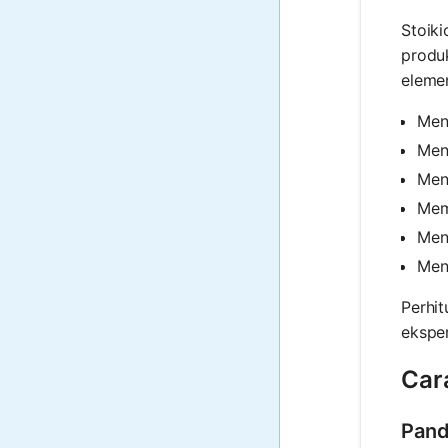
Stoiki
produk
elemen
Men
Men
Men
Mem
Men
Men
Perhi
ekspe
Car
Pand