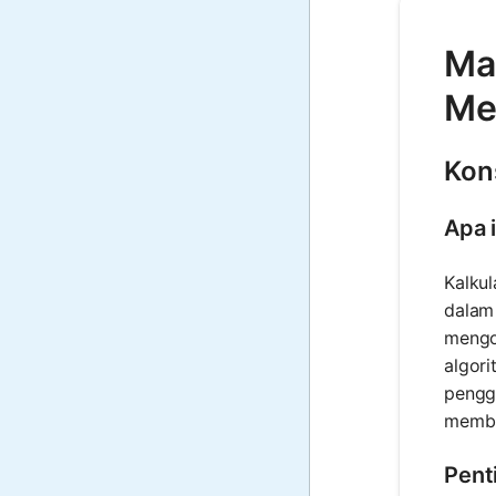
Mat
Me
Kon
Apa i
Kalkul
dalam
mengo
algori
pengg
membua
Pent