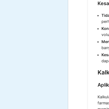
Kesa
Tid
perh
Kon
vol
Men
ban
Kes
dap
Kalk
Aplik
Kalkul
farma