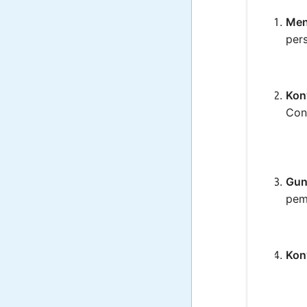
Men
per
Kon
Con
Gun
pem
Kon