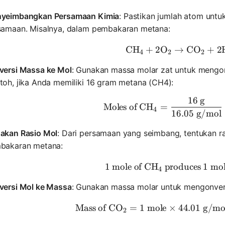
yeimbangkan Persamaan Kimia
: Pastikan jumlah atom untu
samaan. Misalnya, dalam pembakaran metana:
CH
+
2
O
→
\text{CH}
CO
+
2
4
2
2
versi Massa ke Mol
: Gunakan massa molar zat untuk mengon
toh, jika Anda memiliki 16 gram metana (CH4):
16
g
\text{Mol
Moles of CH
=
4
16.05
g/mol
akan Rasio Mol
: Dari persamaan yang seimbang, tentukan r
bakaran metana:
1
mole of CH
produces
1 \text{ 
1
mol
4
versi Mol ke Massa
: Gunakan massa molar untuk mengonver
Mass of CO
=
1
mole
×
44.01
\text{Mas
g/mo
2