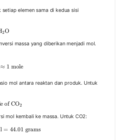
k setiap elemen sama di kedua sisi
_4 + 2\text{O}_2 \rightarrow \text{CO}_2 + 2\tex
H
O
2
versi massa yang diberikan menjadi mol.
es of CH}_4 = \frac{16 \text{ g}}{16.05 \text{ g/mol
≈
1
mole
asio mol antara reaktan dan produk. Untuk
mole of CH}_4 \text{ produces } 1 \text{ mole of CO}_
e of CO
2
si mol kembali ke massa. Untuk CO2:
s of CO}_2 = 1 \text{ mole} \times 44.01 \text{ g/mo
l
=
44.01
grams