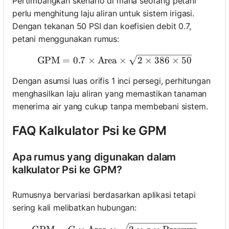
Pertimbangkan skenario di mana seorang petani
perlu menghitung laju aliran untuk sistem irigasi.
Dengan tekanan 50 PSI dan koefisien debit 0.7,
petani menggunakan rumus:
\text{GPM} = 0.7 \times \t
GPM
=
0.7
×
Area
×
2
×
386
×
50
Dengan asumsi luas orifis 1 inci persegi, perhitungan
menghasilkan laju aliran yang memastikan tanaman
menerima air yang cukup tanpa membebani sistem.
FAQ Kalkulator Psi ke GPM
Apa rumus yang digunakan dalam
kalkulator Psi ke GPM?
Rumusnya bervariasi berdasarkan aplikasi tetapi
sering kali melibatkan hubungan:
\text{GPM} = C \times \tex