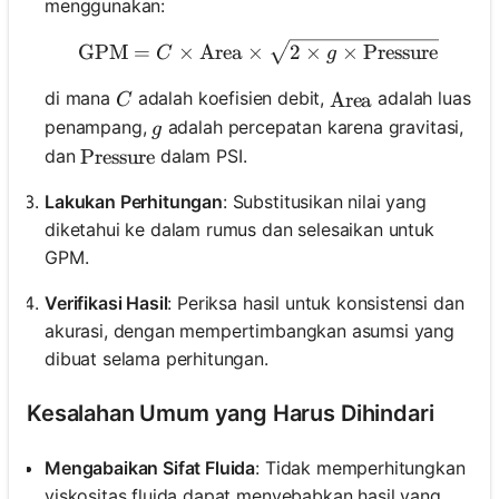
menggunakan:
\text{GPM} = C \times \te
GPM
=
×
Area
×
2
×
×
Pressure
C
g
C
di mana
adalah koefisien debit,
adalah luas
\text{Area}
Area
C
g
penampang,
adalah percepatan karena gravitasi,
g
dan
dalam PSI.
\text{Pressure}
Pressure
Lakukan Perhitungan
: Substitusikan nilai yang
diketahui ke dalam rumus dan selesaikan untuk
GPM.
Verifikasi Hasil
: Periksa hasil untuk konsistensi dan
akurasi, dengan mempertimbangkan asumsi yang
dibuat selama perhitungan.
Kesalahan Umum yang Harus Dihindari
Mengabaikan Sifat Fluida
: Tidak memperhitungkan
viskositas fluida dapat menyebabkan hasil yang