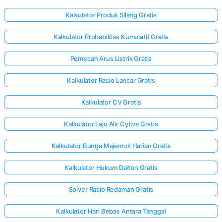
Kalkulator Produk Silang Gratis
Kalkulator Probabilitas Kumulatif Gratis
Pemecah Arus Listrik Gratis
Kalkulator Rasio Lancar Gratis
Kalkulator CV Gratis
Kalkulator Laju Alir Cytiva Gratis
Kalkulator Bunga Majemuk Harian Gratis
Kalkulator Hukum Dalton Gratis
Solver Rasio Redaman Gratis
Kalkulator Hari Bebas Antara Tanggal