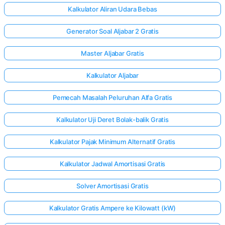
Kalkulator Aliran Udara Bebas
Generator Soal Aljabar 2 Gratis
Master Aljabar Gratis
Kalkulator Aljabar
Pemecah Masalah Peluruhan Alfa Gratis
Kalkulator Uji Deret Bolak-balik Gratis
Kalkulator Pajak Minimum Alternatif Gratis
Kalkulator Jadwal Amortisasi Gratis
Solver Amortisasi Gratis
Kalkulator Gratis Ampere ke Kilowatt (kW)