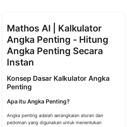
Mathos AI | Kalkulator
Angka Penting - Hitung
Angka Penting Secara
Instan
Konsep Dasar Kalkulator Angka
Penting
Apa itu Angka Penting?
Angka penting adalah serangkaian aturan dan
pedoman yang digunakan untuk menentukan