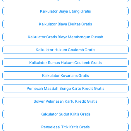
Kalkulator Biaya Utang Gratis
Kalkulator Biaya Ekuitas Gratis
Kalkulator Gratis Biaya Membangun Rumah
Kalkulator Hukum Coulomb Gratis
Kalkulator Rumus Hukum Coulomb Gratis
Kalkulator Kovarians Gratis
Pemecah Masalah Bunga Kartu Kredit Gratis
Solver Pelunasan Kartu Kredit Gratis
Kalkulator Sudut Kritis Gratis
Penyelesai Titik Kritis Gratis