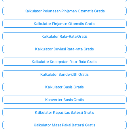
Kalkulator Pelunasan Pinjaman Otomatis Gratis
Kalkulator Pinjaman Otomatis Gratis
Kalkulator Rata-Rata Gratis
Kalkulator Deviasi Rata-rata Gratis
Kalkulator Kecepatan Rata-Rata Gratis
Kalkulator Bandwidth Gratis
Kalkulator Basis Gratis
Konverter Basis Gratis
Kalkulator Kapasitas Baterai Gratis
Kalkulator Masa Pakai Baterai Gratis