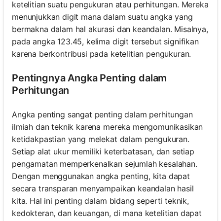
ketelitian suatu pengukuran atau perhitungan. Mereka
menunjukkan digit mana dalam suatu angka yang
bermakna dalam hal akurasi dan keandalan. Misalnya,
pada angka 123.45, kelima digit tersebut signifikan
karena berkontribusi pada ketelitian pengukuran.
Pentingnya Angka Penting dalam
Perhitungan
Angka penting sangat penting dalam perhitungan
ilmiah dan teknik karena mereka mengomunikasikan
ketidakpastian yang melekat dalam pengukuran.
Setiap alat ukur memiliki keterbatasan, dan setiap
pengamatan memperkenalkan sejumlah kesalahan.
Dengan menggunakan angka penting, kita dapat
secara transparan menyampaikan keandalan hasil
kita. Hal ini penting dalam bidang seperti teknik,
kedokteran, dan keuangan, di mana ketelitian dapat