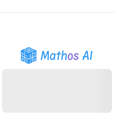
Pemecah Matematika
Tutor AI
Pembantu PR PDF
Alat Belajar