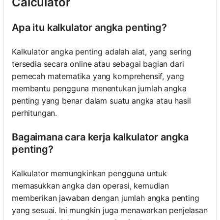
Calculator
Apa itu kalkulator angka penting?
Kalkulator angka penting adalah alat, yang sering
tersedia secara online atau sebagai bagian dari
pemecah matematika yang komprehensif, yang
membantu pengguna menentukan jumlah angka
penting yang benar dalam suatu angka atau hasil
perhitungan.
Bagaimana cara kerja kalkulator angka
penting?
Kalkulator memungkinkan pengguna untuk
memasukkan angka dan operasi, kemudian
memberikan jawaban dengan jumlah angka penting
yang sesuai. Ini mungkin juga menawarkan penjelasan