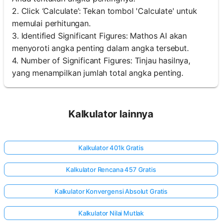
2. Click ‘Calculate’: Tekan tombol 'Calculate' untuk
memulai perhitungan.
3. Identified Significant Figures: Mathos AI akan
menyoroti angka penting dalam angka tersebut.
4. Number of Significant Figures: Tinjau hasilnya,
yang menampilkan jumlah total angka penting.
Kalkulator lainnya
Kalkulator 401k Gratis
Kalkulator Rencana 457 Gratis
Kalkulator Konvergensi Absolut Gratis
Kalkulator Nilai Mutlak