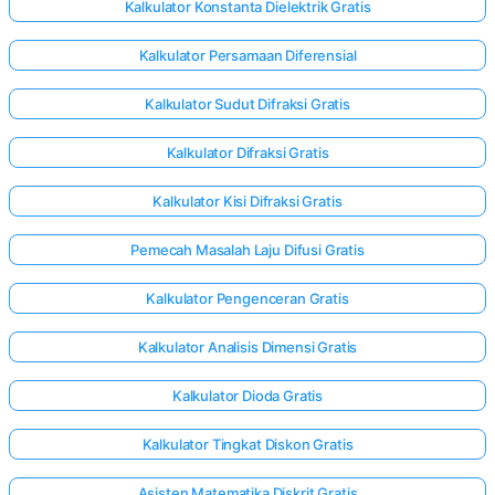
Kalkulator Konstanta Dielektrik Gratis
Kalkulator Persamaan Diferensial
Kalkulator Sudut Difraksi Gratis
Kalkulator Difraksi Gratis
Kalkulator Kisi Difraksi Gratis
Pemecah Masalah Laju Difusi Gratis
Kalkulator Pengenceran Gratis
Kalkulator Analisis Dimensi Gratis
Kalkulator Dioda Gratis
Kalkulator Tingkat Diskon Gratis
Asisten Matematika Diskrit Gratis