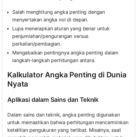
Salah menghitung angka penting dengan
menyertakan angka nol di depan.
Lupa menerapkan aturan yang benar untuk
penjumlahan/pengurangan versus
perkalian/pembagian.
Mengabaikan pentingnya angka penting dalam
langkah-langkah perhitungan antara.
Kalkulator Angka Penting di Dunia
Nyata
Aplikasi dalam Sains dan Teknik
Dalam sains dan teknik, angka penting digunakan
untuk memastikan bahwa perhitungan mencerminkan
ketelitian pengukuran yang terlibat. Misalnya, saat