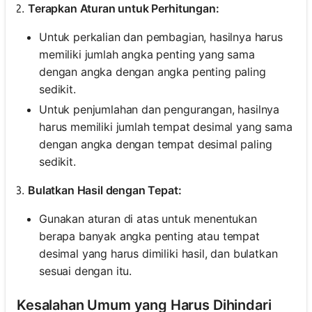
Terapkan Aturan untuk Perhitungan:
Untuk perkalian dan pembagian, hasilnya harus
memiliki jumlah angka penting yang sama
dengan angka dengan angka penting paling
sedikit.
Untuk penjumlahan dan pengurangan, hasilnya
harus memiliki jumlah tempat desimal yang sama
dengan angka dengan tempat desimal paling
sedikit.
Bulatkan Hasil dengan Tepat:
Gunakan aturan di atas untuk menentukan
berapa banyak angka penting atau tempat
desimal yang harus dimiliki hasil, dan bulatkan
sesuai dengan itu.
Kesalahan Umum yang Harus Dihindari