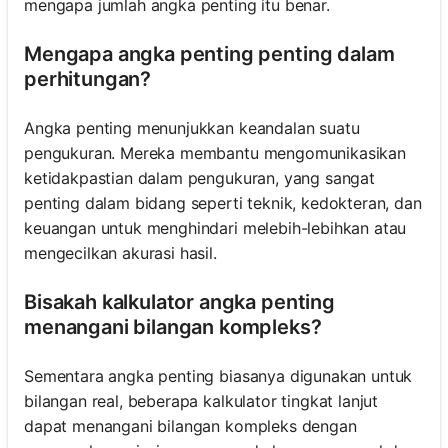
mengapa jumlah angka penting itu benar.
Mengapa angka penting penting dalam
perhitungan?
Angka penting menunjukkan keandalan suatu
pengukuran. Mereka membantu mengomunikasikan
ketidakpastian dalam pengukuran, yang sangat
penting dalam bidang seperti teknik, kedokteran, dan
keuangan untuk menghindari melebih-lebihkan atau
mengecilkan akurasi hasil.
Bisakah kalkulator angka penting
menangani bilangan kompleks?
Sementara angka penting biasanya digunakan untuk
bilangan real, beberapa kalkulator tingkat lanjut
dapat menangani bilangan kompleks dengan