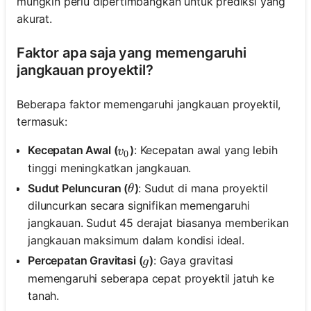
mungkin perlu dipertimbangkan untuk prediksi yang
akurat.
Faktor apa saja yang memengaruhi
jangkauan proyektil?
Beberapa faktor memengaruhi jangkauan proyektil,
termasuk:
v_0
Kecepatan Awal (
)
: Kecepatan awal yang lebih
v
0
tinggi meningkatkan jangkauan.
\theta
Sudut Peluncuran (
)
: Sudut di mana proyektil
θ
diluncurkan secara signifikan memengaruhi
jangkauan. Sudut 45 derajat biasanya memberikan
jangkauan maksimum dalam kondisi ideal.
g
Percepatan Gravitasi (
)
: Gaya gravitasi
g
memengaruhi seberapa cepat proyektil jatuh ke
tanah.