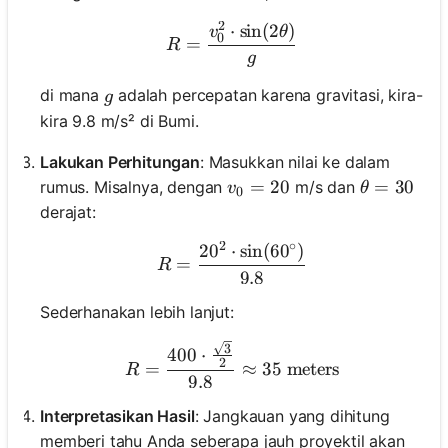
2
⋅
sin
(
2
)
R = \frac{v_0^2 \cdot \s
v
θ
0
=
R
g
g
di mana
adalah percepatan karena gravitasi, kira-
g
kira 9.8 m/s² di Bumi.
Lakukan Perhitungan
: Masukkan nilai ke dalam
v_0 = 20
=
20
\theta = 3
=
30
rumus. Misalnya, dengan
m/s dan
v
θ
0
derajat:
2
∘
2
0
⋅
sin
(
6
0
)
R = \frac{20^2 \cdot \sin
=
R
9.8
Sederhanakan lebih lanjut:
R = \frac{400 \cdot \fra
3
400
⋅
2
=
≈
35
meters
R
9.8
Interpretasikan Hasil
: Jangkauan yang dihitung
memberi tahu Anda seberapa jauh proyektil akan