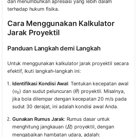
dan menumbuhkan apresiasi yang lebih dalam
terhadap hukum fisika.
Cara Menggunakan Kalkulator
Jarak Proyektil
Panduan Langkah demi Langkah
Untuk menggunakan kalkulator jarak proyektil secara
efektif, ikuti langkah-langkah ini:
Identifikasi Kondisi Awal
: Tentukan kecepatan awal
v_0
\theta
(
) dan sudut peluncuran (
) proyektil. Misalnya,
v
θ
0
jika bola dilempar dengan kecepatan 20 m/s pada
sudut 30 derajat, ini adalah kondisi awal Anda.
Gunakan Rumus Jarak
: Rumus dasar untuk
R
menghitung jangkauan (
) proyektil, dengan
R
mengabaikan hambatan udara, adalah: