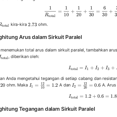
1
1
1
1
6
\frac{1}{
=
+
+
=
+
10
20
30
30
R
total
R_{\text{total}}
kira-kira
ohm.
2.73
2.73
R
total
hitung Arus dalam Sirkuit Paralel
menemukan total arus dalam sirkuit paralel, tambahkan arus
I_{\text{total}}
, diberikan oleh:
I
total
=
+
I_{\text{
+
+
I
I
I
I
total
1
2
3
kan Anda mengetahui tegangan di setiap cabang dan resista
12
12
= 20
20
I_1 = \frac{12}{10} = 1.2
=
=
1.2
I_2 = \frac{12}{20}
=
=
0.6
ohm. Maka
A dan
A. Arus 
I
I
1
2
10
20
=
1.2
+
I_{\text{t
0.6
=
1.8
I
total
hitung Tegangan dalam Sirkuit Paralel