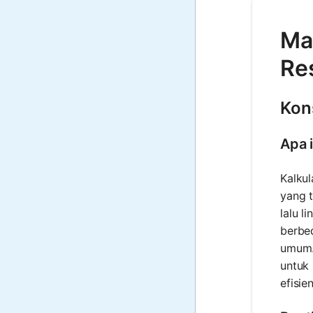
Mat
Re
Kons
Apa i
Kalkul
yang t
lalu l
berbed
umum. 
untuk 
efisi