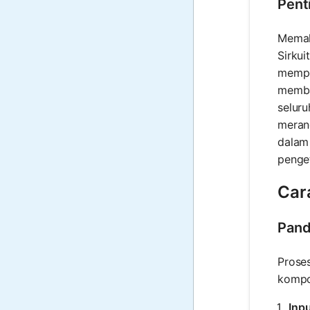
Pent
Memaha
Sirku
mempe
memba
seluru
meranc
dalam 
penget
Car
Pand
Proses
kompon
Inpu