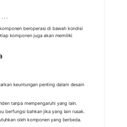
total}} = V_1 = V_2 = V_3 = \ldots
…
komponen beroperasi di bawah kondisi
setiap komponen juga akan memiliki
a
awarkan keuntungan penting dalam desain
enden tanpa mempengaruhi yang lain.
u berfungsi bahkan jika yang lain rusak.
ibutuhkan oleh komponen yang berbeda.