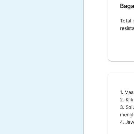
Baga
Total 
resist
1. Mas
2. Kli
3. So
menghi
4. Jaw