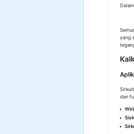
Dalam 
Semua
yang s
tegang
Kalk
Apli
Sirkui
dan fu
Wir
Sis
Sir