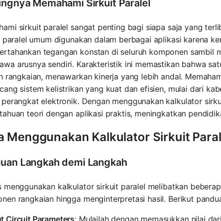
ingnya Memahami Sirkuit Paralel
mi sirkuit paralel sangat penting bagi siapa saja yang terliba
it paralel umum digunakan dalam berbagai aplikasi karena 
rtahankan tegangan konstan di seluruh komponen sambil
wa arusnya sendiri. Karakteristik ini memastikan bahwa sa
h rangkaian, menawarkan kinerja yang lebih andal. Memaham
ang sistem kelistrikan yang kuat dan efisien, mulai dari kab
perangkat elektronik. Dengan menggunakan kalkulator sirku
ahuan teori dengan aplikasi praktis, meningkatkan pendidika
a Menggunakan Kalkulator Sirkuit Paral
uan Langkah demi Langkah
 menggunakan kalkulator sirkuit paralel melibatkan beberap
en rangkaian hingga menginterpretasi hasil. Berikut pandu
t Circuit Parameters
: Mulailah dengan memasukkan nilai dar