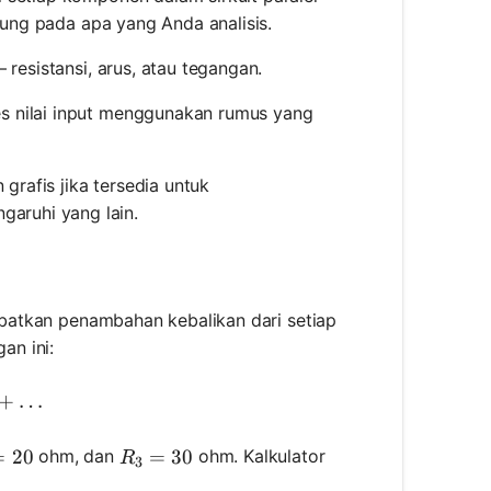
ntung pada apa yang Anda analisis.
– resistansi, arus, atau tegangan.
es nilai input menggunakan rumus yang
 grafis jika tersedia untuk
aruhi yang lain.
libatkan penambahan kebalikan dari setiap
an ini:
R_{\text{total}}} = \frac{1}{R_1} + \frac{1}{R_2} 
+
…
 = 20
=
20
R_3 = 30
=
30
ohm, dan
ohm. Kalkulator
R
3