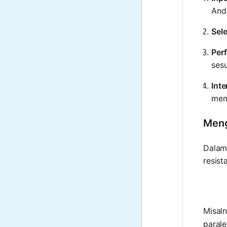
Anda
Sele
Per
sesu
Inte
mem
Meng
Dalam 
resist
Misal
parale