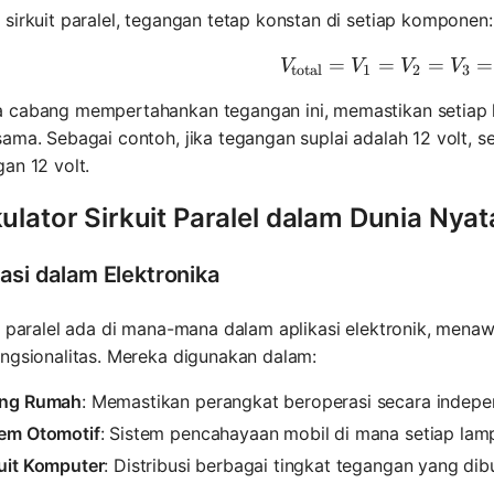
sirkuit paralel, tegangan tetap konstan di setiap komponen:
=
=
V_{\text{
=
=
V
V
V
V
total
1
2
3
 cabang mempertahankan tegangan ini, memastikan setiap 
ama. Sebagai contoh, jika tegangan suplai adalah 12 volt, 
an 12 volt.
ulator Sirkuit Paralel dalam Dunia Nyat
kasi dalam Elektronika
t paralel ada di mana-mana dalam aplikasi elektronik, men
ngsionalitas. Mereka digunakan dalam:
ing Rumah
: Memastikan perangkat beroperasi secara indep
tem Otomotif
: Sistem pencahayaan mobil di mana setiap lamp
kuit Komputer
: Distribusi berbagai tingkat tegangan yang d