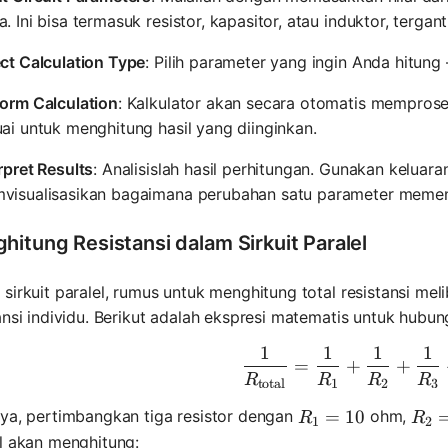
. Ini bisa termasuk resistor, kapasitor, atau induktor, terga
ct Calculation Type
: Pilih parameter yang ingin Anda hitung 
form Calculation
: Kalkulator akan secara otomatis mempros
ai untuk menghitung hasil yang diinginkan.
rpret Results
: Analisislah hasil perhitungan. Gunakan keluaran
visualisasikan bagaimana perubahan satu parameter memeng
hitung Resistansi dalam Sirkuit Paralel
sirkuit paralel, rumus untuk menghitung total resistansi me
ansi individu. Berikut adalah ekspresi matematis untuk hubung
1
1
1
1
\frac{1}{
=
+
+
R
R
R
R
total
1
2
3
R_1 = 10
=
10
R_2
nya, pertimbangkan tiga resistor dengan
ohm,
R
R
1
2
l akan menghitung: