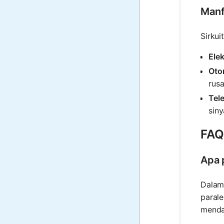
Manf
Sirkui
Ele
Oto
rus
Tel
siny
FAQ 
Apa 
Dalam 
paral
mendas