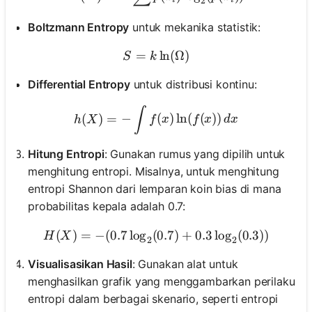
2
Boltzmann Entropy
untuk mekanika statistik:
=
S = k \ln(\Omega)
ln
(
Ω
)
S
k
Differential Entropy
untuk distribusi kontinu:
h(X) = - \int f(x) \ln(f(x)) 
∫
(
)
=
−
(
)
ln
(
(
))
h
X
f
x
f
x
d
x
Hitung Entropi
: Gunakan rumus yang dipilih untuk
menghitung entropi. Misalnya, untuk menghitung
entropi Shannon dari lemparan koin bias di mana
probabilitas kepala adalah 0.7:
(
)
=
−
(
0.7
lo
g
(
H(X) = - (0.7 \log_2(0.7) +
0.7
)
+
0.3
lo
g
(
0.3
))
H
X
2
2
Visualisasikan Hasil
: Gunakan alat untuk
menghasilkan grafik yang menggambarkan perilaku
entropi dalam berbagai skenario, seperti entropi