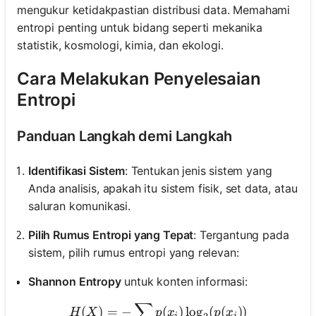
mengukur ketidakpastian distribusi data. Memahami
entropi penting untuk bidang seperti mekanika
statistik, kosmologi, kimia, dan ekologi.
Cara Melakukan Penyelesaian
Entropi
Panduan Langkah demi Langkah
Identifikasi Sistem
: Tentukan jenis sistem yang
Anda analisis, apakah itu sistem fisik, set data, atau
saluran komunikasi.
Pilih Rumus Entropi yang Tepat
: Tergantung pada
sistem, pilih rumus entropi yang relevan:
Shannon Entropy
untuk konten informasi:
∑
H(X) = - \sum p(x_i) \log_
(
)
=
−
(
)
lo
g
(
(
))
H
X
p
x
p
x
i
i