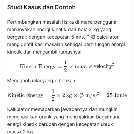
Studi Kasus dan Contoh
Pertimbangkan masalah fisika di mana pengguna
menanyakan energi kinetik dari bola 2 kg yang
bergerak dengan kecepatan 5 m/s. PKB calculator
mengidentifikasi masalah sebagai perhitungan energi
kinetik dan mengambil rumusnya:
1
\text{Kinetic Energy} = \f
2
Kinetic Energy
=
×
mass
×
velocity
2
Mengganti nilai yang diberikan:
1
\text{Kinetic Energy} = \f
2
Kinetic Energy
=
×
2
kg
×
(
5
m/s
)
=
25
Joules
2
Kalkulator memaparkan jawabannya dan mungkin
menghasilkan grafik yang menunjukkan bagaimana
energi kinetik berubah dengan kecepatan untuk
massa 2 kg.