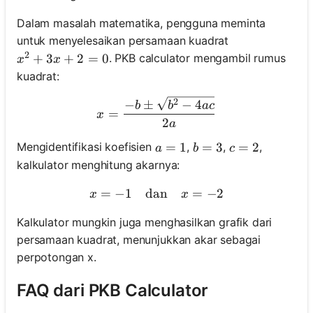
Dalam masalah matematika, pengguna meminta
untuk menyelesaikan persamaan kuadrat
2
x^2 + 3x + 2 = 0
+
3
+
2
=
0
. PKB calculator mengambil rumus
x
x
kuadrat:
x = \frac{-b \pm \sqrt{b^
2
−
±
−
4
b
b
a
c
=
x
2
a
a = 1
=
1
b = 3
=
3
c = 2
=
2
Mengidentifikasi koefisien
,
,
,
a
b
c
kalkulator menghitung akarnya:
=
−
1
dan
x = -1 \quad \text{dan} \
=
−
2
x
x
Kalkulator mungkin juga menghasilkan grafik dari
persamaan kuadrat, menunjukkan akar sebagai
perpotongan x.
FAQ dari PKB Calculator