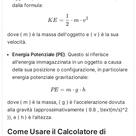
dalla formula:
1
KE = \frac{1}{2} \cdot m
2
=
⋅
⋅
K
E
m
v
2
dove ( m ) è la massa dell'oggetto e ( v ) è la sua
velocità.
Energia Potenziale (PE)
: Questo si riferisce
all'energia immagazzinata in un oggetto a causa
della sua posizione o configurazione, in particolare
energia potenziale gravitazionale:
=
PE = m \cdot g \cdot h
⋅
⋅
PE
m
g
h
dove ( m ) è la massa, ( g ) è l'accelerazione dovuta
alla gravità (approssimativamente ( 9.8 , \text{m/s}^2
)), e ( h ) è l'altezza.
Come Usare il Calcolatore di