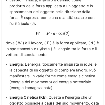
prodotto della forza applicata a un oggetto e lo
spostamento dell'oggetto nella direzione della
forza. È espresso come una quantità scalare con
l'unità joule (J).
=
⋅
W = F \cdot d \cdot \cos(
⋅
cos
(
)
W
F
d
θ
dove ( W ) è il lavoro, ( F ) è la forza applicata, ( d ) è
lo spostamento e ( \theta ) è l'angolo tra la forza e il
vettore di spostamento.
Energia
: L'energia, tipicamente misurata in joule, è
la capacità di un oggetto di compiere lavoro. Può
manifestarsi in varie forme come energia cinetica
(energia del movimento) ed energia potenziale
(energia immagazzinata).
Energia Cinetica (KE)
: Questa è l'energia che un
oggetto possiede a causa del suo movimento, data