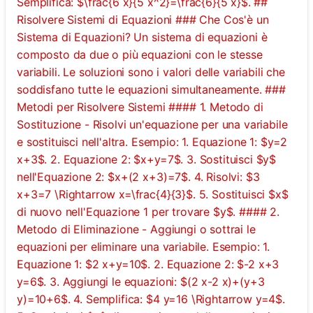
Semplifica: $\frac{6 x}{5 x^2}=\frac{6}{5 x}$. ##
Risolvere Sistemi di Equazioni ### Che Cos'è un
Sistema di Equazioni? Un sistema di equazioni è
composto da due o più equazioni con le stesse
variabili. Le soluzioni sono i valori delle variabili che
soddisfano tutte le equazioni simultaneamente. ###
Metodi per Risolvere Sistemi #### 1. Metodo di
Sostituzione - Risolvi un'equazione per una variabile
e sostituisci nell'altra. Esempio: 1. Equazione 1: $y=2
x+3$. 2. Equazione 2: $x+y=7$. 3. Sostituisci $y$
nell'Equazione 2: $x+(2 x+3)=7$. 4. Risolvi: $3
x+3=7 \Rightarrow x=\frac{4}{3}$. 5. Sostituisci $x$
di nuovo nell'Equazione 1 per trovare $y$. #### 2.
Metodo di Eliminazione - Aggiungi o sottrai le
equazioni per eliminare una variabile. Esempio: 1.
Equazione 1: $2 x+y=10$. 2. Equazione 2: $-2 x+3
y=6$. 3. Aggiungi le equazioni: $(2 x-2 x)+(y+3
y)=10+6$. 4. Semplifica: $4 y=16 \Rightarrow y=4$.