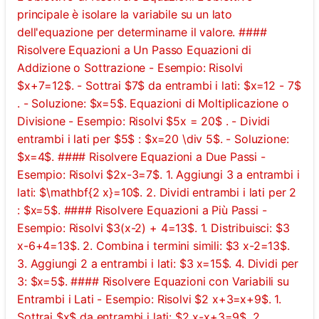
principale è isolare la variabile su un lato
dell'equazione per determinarne il valore. ####
Risolvere Equazioni a Un Passo Equazioni di
Addizione o Sottrazione - Esempio: Risolvi
$x+7=12$. - Sottrai $7$ da entrambi i lati: $x=12 - 7$
. - Soluzione: $x=5$. Equazioni di Moltiplicazione o
Divisione - Esempio: Risolvi $5x = 20$ . - Dividi
entrambi i lati per $5$ : $x=20 \div 5$. - Soluzione:
$x=4$. #### Risolvere Equazioni a Due Passi -
Esempio: Risolvi $2x-3=7$. 1. Aggiungi 3 a entrambi i
lati: $\mathbf{2 x}=10$. 2. Dividi entrambi i lati per 2
: $x=5$. #### Risolvere Equazioni a Più Passi -
Esempio: Risolvi $3(x-2) + 4=13$. 1. Distribuisci: $3
x-6+4=13$. 2. Combina i termini simili: $3 x-2=13$.
3. Aggiungi 2 a entrambi i lati: $3 x=15$. 4. Dividi per
3: $x=5$. #### Risolvere Equazioni con Variabili su
Entrambi i Lati - Esempio: Risolvi $2 x+3=x+9$. 1.
Sottrai $x$ da entrambi i lati: $2 x-x+3=9$. 2.