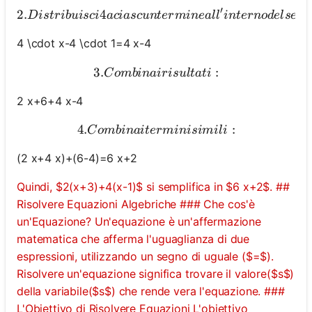
′
2.
4
2. Distribuisc
D
i
s
t
r
ib
u
i
sc
i
a
c
ia
sc
u
n
t
er
min
e
a
l
l
in
t
er
n
o
d
e
l
seco
4 \cdot x-4 \cdot 1=4 x-4
3.
3. Combina i risultati:
:
C
o
mbinai
r
i
s
u
lt
a
t
i
2 x+6+4 x-4
4.
4. Combina i termini simili:
:
C
o
mbinai
t
er
mini
s
imi
l
i
(2 x+4 x)+(6-4)=6 x+2
Quindi, $2(x+3)+4(x-1)$ si semplifica in $6 x+2$. ##
Risolvere Equazioni Algebriche ### Che cos'è
un'Equazione? Un'equazione è un'affermazione
matematica che afferma l'uguaglianza di due
espressioni, utilizzando un segno di uguale ($=$).
Risolvere un'equazione significa trovare il valore($s$)
della variabile($s$) che rende vera l'equazione. ###
L'Obiettivo di Risolvere Equazioni L'obiettivo