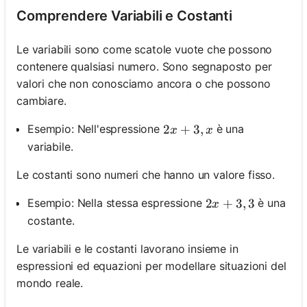
Comprendere Variabili e Costanti
Le variabili sono come scatole vuote che possono
contenere qualsiasi numero. Sono segnaposto per
valori che non conosciamo ancora o che possono
cambiare.
2 x+3, x
2
+
3
,
Esempio: Nell'espressione
è una
x
x
variabile.
Le costanti sono numeri che hanno un valore fisso.
2 x+3, 3
2
+
3
,
3
Esempio: Nella stessa espressione
è una
x
costante.
Le variabili e le costanti lavorano insieme in
espressioni ed equazioni per modellare situazioni del
mondo reale.