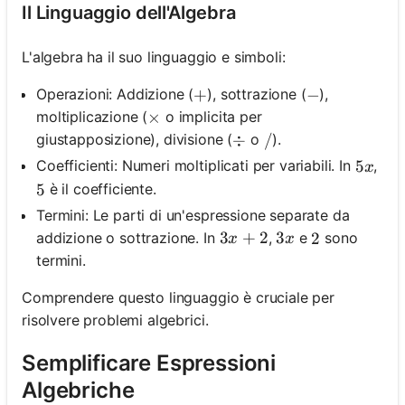
Il Linguaggio dell'Algebra
L'algebra ha il suo linguaggio e simboli:
Operazioni: Addizione (
), sottrazione (
),
+
+
-
−
moltiplicazione (
o implicita per
\times
×
giustapposizione), divisione (
o
).
\div
÷
/
/
5 x
5
Coefficienti: Numeri moltiplicati per variabili. In
,
x
è il coefficiente.
5
5
Termini: Le parti di un'espressione separate da
3x+2
3
+
2
3x
3
addizione o sottrazione. In
,
e
sono
2
2
x
x
termini.
Comprendere questo linguaggio è cruciale per
risolvere problemi algebrici.
Semplificare Espressioni
Algebriche