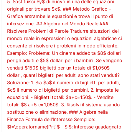
5. Sostituisci $y$ di nuovo in una delle equazioni
originali per trovare $x$. ### Metodo Grafico -
Grafica entrambe le equazioni e trova il punto di
intersezione. ## Algebra nel Mondo Reale ###
Risolvere Problemi di Parole Tradurre situazioni del
mondo reale in espressioni o equazioni algebriche ci
consente di risolvere i problemi in modo efficiente.
Esempio: Problema: Un cinema addebita $8$ dollari
per gli adulti e $5$ dollari per i bambini. Se vengono
venduti $150$ biglietti per un totale di $1,050$
dollari, quanti biglietti per adulti sono stati venduti?
Soluzione: 1. Sia $a$ il numero di biglietti per adulti,
$c$ il numero di biglietti per bambini. 2. Imposta le
equazioni: - Biglietti totali: $a+c=150$. - Vendite
totali: $8 a+5 c=1,050$. 3. Risolvi il sistema usando
sostituzione o eliminazione. ### Algebra nella
Finanza Formula dell'Interesse Semplice:
$I=\operatorname{Prt}$ - $I$: Interesse guadagnato -