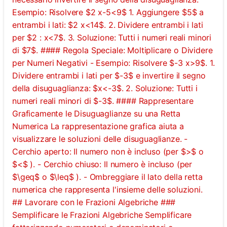
Esempio: Risolvere $2 x-5<9$ 1. Aggiungere $5$ a
entrambi i lati: $2 x<14$. 2. Dividere entrambi i lati
per $2 : x<7$. 3. Soluzione: Tutti i numeri reali minori
di $7$. #### Regola Speciale: Moltiplicare o Dividere
per Numeri Negativi - Esempio: Risolvere $-3 x>9$. 1.
Dividere entrambi i lati per $-3$ e invertire il segno
della disuguaglianza: $x<-3$. 2. Soluzione: Tutti i
numeri reali minori di $-3$. #### Rappresentare
Graficamente le Disuguaglianze su una Retta
Numerica La rappresentazione grafica aiuta a
visualizzare le soluzioni delle disuguaglianze. -
Cerchio aperto: Il numero non è incluso (per $>$ o
$<$ ). - Cerchio chiuso: Il numero è incluso (per
$\geq$ o $\leq$ ). - Ombreggiare il lato della retta
numerica che rappresenta l'insieme delle soluzioni.
## Lavorare con le Frazioni Algebriche ###
Semplificare le Frazioni Algebriche Semplificare