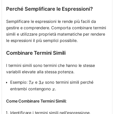
Perché Semplificare le Espressioni?
Semplificare le espressioni le rende più facili da
gestire e comprendere. Comporta combinare termini
simili e utilizzare proprietà matematiche per rendere
le espressioni il più semplici possibile.
Combinare Termini Simili
I termini simili sono termini che hanno le stesse
variabili elevate alla stessa potenza.
7x
7
3x
3
Esempio:
e
sono termini simili perché
x
x
x
entrambi contengono
.
x
Come Combinare Termini Simili:
Identificare i termini simili nell'espressione.