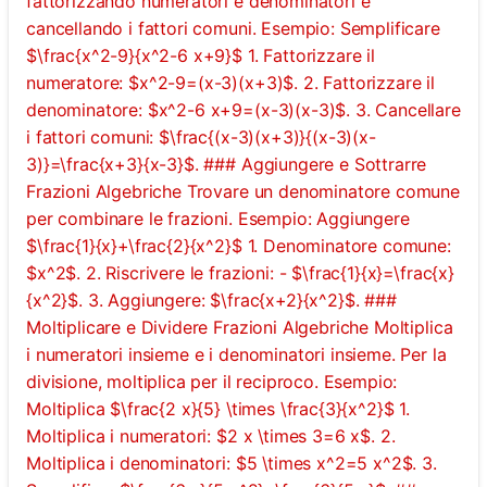
fattorizzando numeratori e denominatori e
cancellando i fattori comuni. Esempio: Semplificare
$\frac{x^2-9}{x^2-6 x+9}$ 1. Fattorizzare il
numeratore: $x^2-9=(x-3)(x+3)$. 2. Fattorizzare il
denominatore: $x^2-6 x+9=(x-3)(x-3)$. 3. Cancellare
i fattori comuni: $\frac{(x-3)(x+3)}{(x-3)(x-
3)}=\frac{x+3}{x-3}$. ### Aggiungere e Sottrarre
Frazioni Algebriche Trovare un denominatore comune
per combinare le frazioni. Esempio: Aggiungere
$\frac{1}{x}+\frac{2}{x^2}$ 1. Denominatore comune:
$x^2$. 2. Riscrivere le frazioni: - $\frac{1}{x}=\frac{x}
{x^2}$. 3. Aggiungere: $\frac{x+2}{x^2}$. ###
Moltiplicare e Dividere Frazioni Algebriche Moltiplica
i numeratori insieme e i denominatori insieme. Per la
divisione, moltiplica per il reciproco. Esempio:
Moltiplica $\frac{2 x}{5} \times \frac{3}{x^2}$ 1.
Moltiplica i numeratori: $2 x \times 3=6 x$. 2.
Moltiplica i denominatori: $5 \times x^2=5 x^2$. 3.