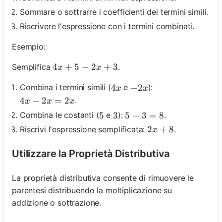
Sommare o sottrarre i coefficienti dei termini simili.
Riscrivere l'espressione con i termini combinati.
Esempio:
4 x+5-2 x+3
4
+
5
−
2
+
3
Semplifica
.
x
x
4 x
4
-2 x
−
2
Combina i termini simili (
e
):
x
x
4 x-2 x=2 x
4
−
2
=
2
.
x
x
x
Combina le costanti (
e
):
.
5
5
3
3
5+3=8
5
+
3
=
8
2 x+8
2
+
8
Riscrivi l'espressione semplificata:
.
x
Utilizzare la Proprietà Distributiva
La proprietà distributiva consente di rimuovere le
parentesi distribuendo la moltiplicazione su
addizione o sottrazione.