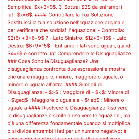
Semplifica: $x+3=9$. 3. Sottrai $3$ da entrambi i
lati: $x=6$. #### Controllare la Tua Soluzione
Sostituisci la tua soluzione nell'equazione originale
per verificare che soddisfi l'equazione. - Controlla:
$2(6) +3=6+9$ ? - Lato Sinistro: $12+3=15$ - Lato
Destro: $6+9=15$ - Entrambi i lati sono uguali, quindi
$x=6$ è corretto. ## Comprendere le Disuguaglianze
### Cosa Sono le Disuguaglianze? Una
disuguaglianza confronta due espressioni e mostra
che una è maggiore, minore, maggiore o uguale, o
minore o uguale all'altra. #### Simboli di
Disuguaglianza: - $>$ : Maggiore di - $<$: Minore di
- $\geq$ : Maggiore o uguale a - $\leq$ : Minore o
uguale a #### Risolvere le Disuguaglianze Risolvere
le disuguaglianze è simile a risolvere le equazioni, ma
c'è una differenza fondamentale quando si moltiplica
o si divide entrambi i lati per un numero negativo: è
necessario invertire il segno della disuguaglianza.