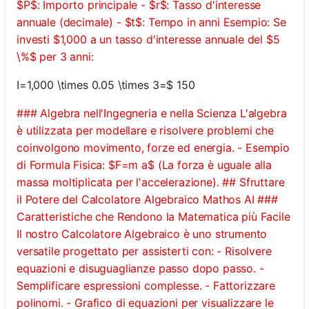
$P$: Importo principale - $r$: Tasso d'interesse
annuale (decimale) - $t$: Tempo in anni Esempio: Se
investi $1,000 a un tasso d'interesse annuale del $5
Nessuna
\%$ per 3 anni:
omanda
Ancora
I=1,000 \times 0.05 \times 3=$ 150
ai la Tua
### Algebra nell'Ingegneria e nella Scienza L'algebra
Prima
è utilizzata per modellare e risolvere problemi che
Domanda
coinvolgono movimento, forze ed energia. - Esempio
di Formula Fisica: $F=m a$ (La forza è uguale alla
massa moltiplicata per l'accelerazione). ## Sfruttare
il Potere del Calcolatore Algebraico Mathos AI ###
Caratteristiche che Rendono la Matematica più Facile
Il nostro Calcolatore Algebraico è uno strumento
versatile progettato per assisterti con: - Risolvere
equazioni e disuguaglianze passo dopo passo. -
Semplificare espressioni complesse. - Fattorizzare
polinomi. - Grafico di equazioni per visualizzare le