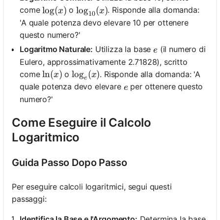
\log(x)
lo
g
(
)
\log_{10}(x)
lo
g
(
)
come
o
. Risponde alla domanda:
x
x
10
'A quale potenza devo elevare 10 per ottenere
questo numero?'
e
Logaritmo Naturale:
Utilizza la base
(il numero di
e
Eulero, approssimativamente 2.71828), scritto
\ln(x)
ln
(
)
\log_e(x)
lo
g
(
)
come
o
. Risponde alla domanda: 'A
x
x
e
e
quale potenza devo elevare
per ottenere questo
e
numero?'
Come Eseguire il Calcolo
Logaritmico
Guida Passo Dopo Passo
Per eseguire calcoli logaritmici, segui questi
passaggi:
Identifica la Base e l'Argomento:
Determina la base