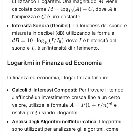
M
utilizzando i logaritmi. Una magnitudo
viene
M
M = \log_{10}(A) + C
=
lo
g
(
)
+
A
calcolata come
, dove
è
M
A
C
A
10
C
l'ampiezza e
è una costante.
C
Intensità Sonora (Decibel):
La loudness del suono è
misurata in decibel (dB) utilizzando la formula
dB = 10 \cdot \log_{10}(I/I_0)
=
10
⋅
lo
g
(
/
)
I
, dove
è l'intensità del
d
B
I
I
I
0
10
I_0
suono e
è un'intensità di riferimento.
I
0
Logaritmi in Finanza ed Economia
In finanza ed economia, i logaritmi aiutano in:
Calcoli di Interessi Composti:
Per trovare il tempo
t
affinché un investimento cresca fino a un certo
t
n
t
A = P(1 + r/n)^{nt}
=
(
1
+
/
)
valore, utilizza la formula
e
A
P
r
n
t
risolvi per
usando i logaritmi.
t
Analisi degli Algoritmi nell'Informatica:
I logaritmi
sono utilizzati per analizzare gli algoritmi, come