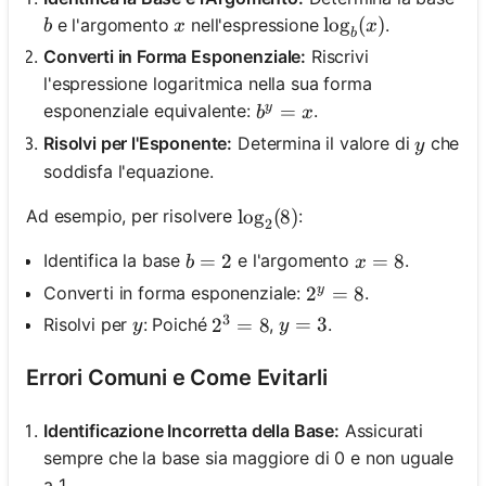
b
x
\log_b(x)
lo
g
(
)
e l'argomento
nell'espressione
.
b
x
x
b
Converti in Forma Esponenziale:
Riscrivi
l'espressione logaritmica nella sua forma
y
b^y = x
=
esponenziale equivalente:
.
b
x
y
Risolvi per l'Esponente:
Determina il valore di
che
y
soddisfa l'equazione.
Ad esempio, per risolvere
:
\log_2(8)
lo
g
(
8
)
2
b = 2
=
2
x = 8
=
8
Identifica la base
e l'argomento
.
b
x
Converti in forma esponenziale:
.
y
2^y = 8
2
=
8
3
y
y = 3
=
3
Risolvi per
: Poiché
,
.
2^3 = 8
2
=
8
y
y
Errori Comuni e Come Evitarli
Identificazione Incorretta della Base:
Assicurati
sempre che la base sia maggiore di 0 e non uguale
a 1.