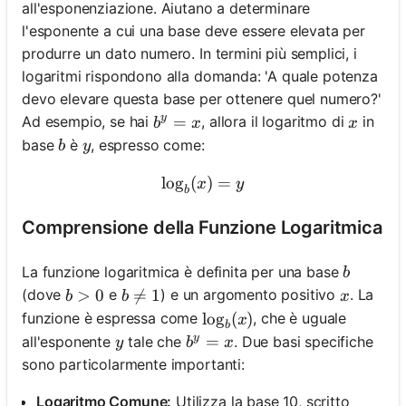
all'esponenziazione. Aiutano a determinare
l'esponente a cui una base deve essere elevata per
produrre un dato numero. In termini più semplici, i
logaritmi rispondono alla domanda: 'A quale potenza
devo elevare questa base per ottenere quel numero?'
y
b^y = x
=
x
Ad esempio, se hai
, allora il logaritmo di
in
b
x
x
b
y
base
è
, espresso come:
b
y
lo
g
(
\log_b(x) = y
)
=
x
y
b
Comprensione della Funzione Logaritmica
b
La funzione logaritmica è definita per una base
b
b > 0
>
0
b \neq 1

=
1
x
(dove
e
) e un argomento positivo
. La
b
b
x
\log_b(x)
lo
g
(
)
funzione è espressa come
, che è uguale
x
b
y
y
b^y = x
=
all'esponente
tale che
. Due basi specifiche
y
b
x
sono particolarmente importanti:
Logaritmo Comune:
Utilizza la base 10, scritto