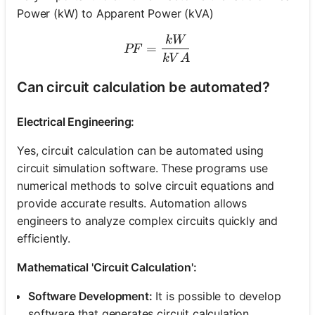
Power (kW) to Apparent Power (kVA)
kW
PF = \frac{kW}{kVA}
=
PF
kV
A
Can circuit calculation be automated?
Electrical Engineering:
Yes, circuit calculation can be automated using
circuit simulation software. These programs use
numerical methods to solve circuit equations and
provide accurate results. Automation allows
engineers to analyze complex circuits quickly and
efficiently.
Mathematical 'Circuit Calculation':
Software Development:
It is possible to develop
software that generates circuit calculation