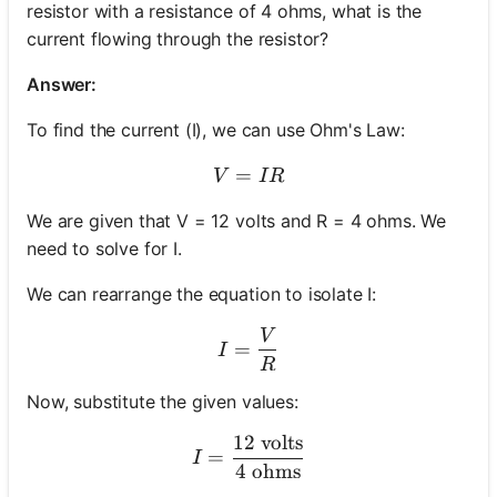
resistor with a resistance of 4 ohms, what is the
current flowing through the resistor?
Answer:
To find the current (I), we can use Ohm's Law:
=
V = IR
V
I
R
We are given that V = 12 volts and R = 4 ohms. We
need to solve for I.
We can rearrange the equation to isolate I:
V
I = \frac{V}{R}
=
I
R
Now, substitute the given values:
12
volts
I = \frac{12 \text{ volts}
=
I
4
ohms