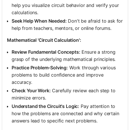
help you visualize circuit behavior and verify your
calculations.
Nessuna
Seek Help When Needed:
Don't be afraid to ask for
omanda
help from teachers, mentors, or online forums.
Ancora
Mathematical 'Circuit Calculation':
ai la Tua
Prima
Review Fundamental Concepts:
Ensure a strong
Domanda
grasp of the underlying mathematical principles.
Practice Problem-Solving:
Work through various
problems to build confidence and improve
accuracy.
Check Your Work:
Carefully review each step to
minimize errors.
Understand the Circuit's Logic:
Pay attention to
how the problems are connected and why certain
answers lead to specific next problems.