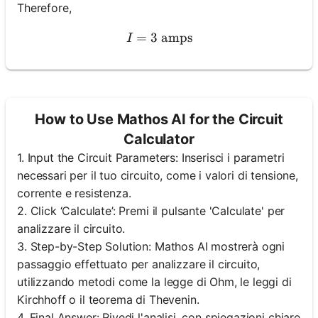
Therefore,
=
3
amps
I = 3 \text{ amps}
I
How to Use Mathos AI for the Circuit
Calculator
1. Input the Circuit Parameters: Inserisci i parametri
necessari per il tuo circuito, come i valori di tensione,
corrente e resistenza.
2. Click ‘Calculate’: Premi il pulsante 'Calculate' per
analizzare il circuito.
3. Step-by-Step Solution: Mathos AI mostrerà ogni
passaggio effettuato per analizzare il circuito,
utilizzando metodi come la legge di Ohm, le leggi di
Kirchhoff o il teorema di Thevenin.
4. Final Answer: Rivedi l'analisi, con spiegazioni chiare