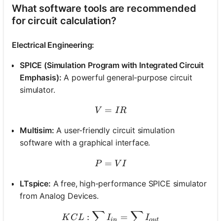
What software tools are recommended
for circuit calculation?
Electrical Engineering:
SPICE (Simulation Program with Integrated Circuit
Emphasis):
A powerful general-purpose circuit
simulator.
=
V = IR
V
I
R
Multisim:
A user-friendly circuit simulation
software with a graphical interface.
=
P = VI
P
V
I
LTspice:
A free, high-performance SPICE simulator
from Analog Devices.
∑
∑
KCL: \sum I_{in} = \sum 
:
=
K
C
L
I
I
in
o
u
t