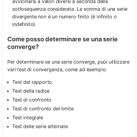
avvicinarsi a valori diversi a seconda della
sottosequenza considerata. La somma di una serie
divergente non è un numero finito (è infinito o
Nessuna
indefinito).
omanda
Ancora
Come posso determinare se una serie
converge?
ai la Tua
Prima
Domanda
Per determinare se una serie converge, puoi utilizzare
vari test di convergenza, come ad esempio:
Test del rapporto
Test della radice
Test di confronto
Test di confronto del limite
Test integrale
Test delle serie alternate