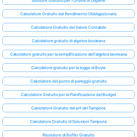
Solutore Gratuito per l'Ordine di Legame
Calcolatore Gratuito del Rendimento Obbligazionario
Calcolatore Gratuito del Valore Contabile
Calcolatore gratuito di algebra booleana
Calcolatore gratuito per la semplificazione dell'algebra booleana
Calcolatore gratuito per la legge di Boyle
Calcolatore del punto di pareggio gratuito
Calcolatore Gratuito per la Pianificazione del Budget
Calcolatore Gratuito del pH del Tampone
Accedi
Calcolatore Gratuito di Soluzioni Tampone
qui!
rto:
Risolutore di Buffer Gratuito