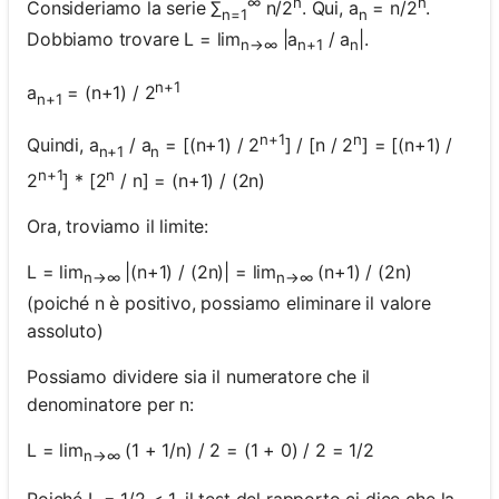
∞
n
n
Consideriamo la serie ∑
n/2
. Qui, a
= n/2
.
n=1
n
Dobbiamo trovare L = lim
|a
/ a
|.
n→∞
n+1
n
n+1
a
= (n+1) / 2
n+1
n+1
n
Quindi, a
/ a
= [(n+1) / 2
] / [n / 2
] = [(n+1) /
n+1
n
n+1
n
2
] * [2
/ n] = (n+1) / (2n)
Ora, troviamo il limite:
L = lim
|(n+1) / (2n)| = lim
(n+1) / (2n)
n→∞
n→∞
(poiché n è positivo, possiamo eliminare il valore
assoluto)
Possiamo dividere sia il numeratore che il
denominatore per n:
L = lim
(1 + 1/n) / 2 = (1 + 0) / 2 = 1/2
n→∞