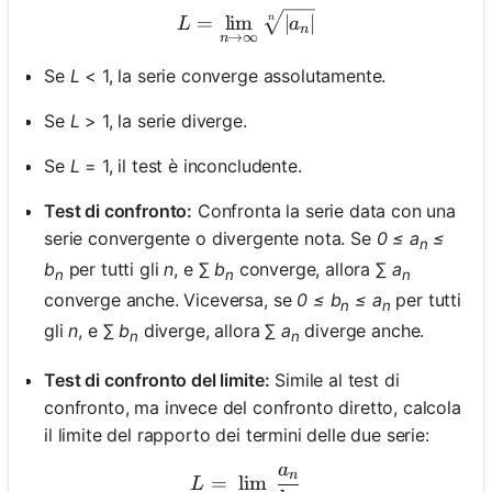
L = \lim_{n \to \infty} \sq
=
lim
∣
∣
n
L
a
n
→
∞
n
Se
L
< 1, la serie converge assolutamente.
Se
L
> 1, la serie diverge.
Se
L
= 1, il test è inconcludente.
Test di confronto:
Confronta la serie data con una
serie convergente o divergente nota. Se
0 ≤ a
≤
n
b
per tutti gli
n
, e ∑
b
converge, allora ∑
a
n
n
n
converge anche. Viceversa, se
0 ≤ b
≤ a
per tutti
n
n
gli
n
, e ∑
b
diverge, allora ∑
a
diverge anche.
n
n
Test di confronto del limite:
Simile al test di
confronto, ma invece del confronto diretto, calcola
il limite del rapporto dei termini delle due serie:
a
L = \lim_{n \to \infty} \
n
=
lim
L