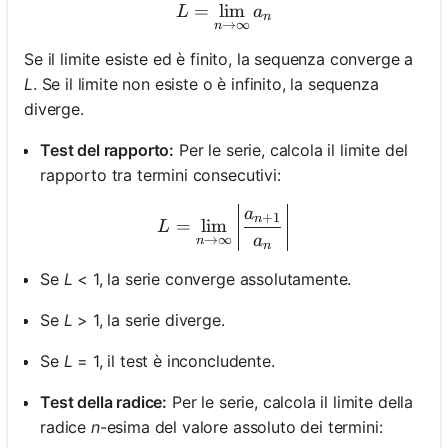
=
lim
L = \lim_{n \to \infty} a_
L
a
n
→
∞
n
Se il limite esiste ed è finito, la sequenza converge a
L
. Se il limite non esiste o è infinito, la sequenza
diverge.
Test del rapporto:
Per le serie, calcola il limite del
rapporto tra termini consecutivi:
L = \lim_{n \to \infty} \l
a
+
1
n
=
lim
L
a
→
∞
n
n
Se
L
< 1, la serie converge assolutamente.
Se
L
> 1, la serie diverge.
Se
L
= 1, il test è inconcludente.
Test della radice:
Per le serie, calcola il limite della
radice
n
-esima del valore assoluto dei termini: