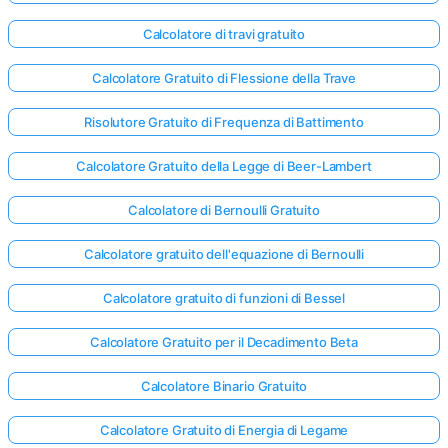
Calcolatore di travi gratuito
Calcolatore Gratuito di Flessione della Trave
Risolutore Gratuito di Frequenza di Battimento
Calcolatore Gratuito della Legge di Beer-Lambert
Calcolatore di Bernoulli Gratuito
Calcolatore gratuito dell'equazione di Bernoulli
Calcolatore gratuito di funzioni di Bessel
Calcolatore Gratuito per il Decadimento Beta
Calcolatore Binario Gratuito
Calcolatore Gratuito di Energia di Legame