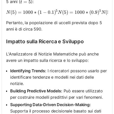
t = 5
=
5
5 anni (
):
t
5
5
(
5
)
=
1000
∗
(
1
−
0.1
)
(
5
)
N(5) = 1000 * (1 - 0.
=
1000
∗
(
0.9
)
(
5
)
N
N
N
Pertanto, la popolazione di uccelli prevista dopo 5
anni è di circa 590.
Impatto sulla Ricerca e Sviluppo
L'Analizzatore di Notizie Matematiche può anche
avere un impatto sulla ricerca e lo sviluppo:
Identifying Trends:
I ricercatori possono usarlo per
identificare tendenze e modelli nei dati delle
notizie.
Building Predictive Models:
Può essere utilizzato
per costruire modelli predittivi per vari fenomeni.
Supporting Data-Driven Decision-Making:
Supporta il processo decisionale basato sui dati