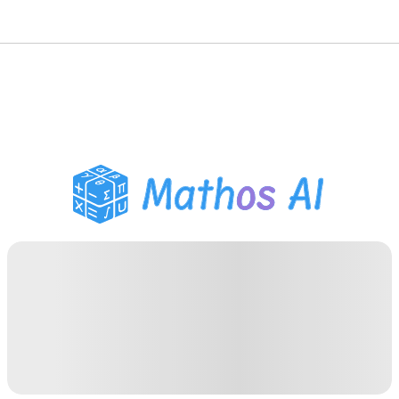
Risolutore di Matematica
Tutor AI
Assistente Compiti PDF
Strumenti di studio