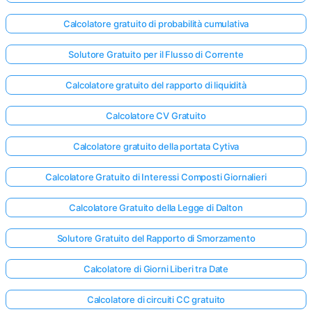
Calcolatore gratuito di probabilità cumulativa
Solutore Gratuito per il Flusso di Corrente
Calcolatore gratuito del rapporto di liquidità
Calcolatore CV Gratuito
Calcolatore gratuito della portata Cytiva
Calcolatore Gratuito di Interessi Composti Giornalieri
Calcolatore Gratuito della Legge di Dalton
Solutore Gratuito del Rapporto di Smorzamento
Accedi
Calcolatore di Giorni Liberi tra Date
qui!
rto:
Calcolatore di circuiti CC gratuito