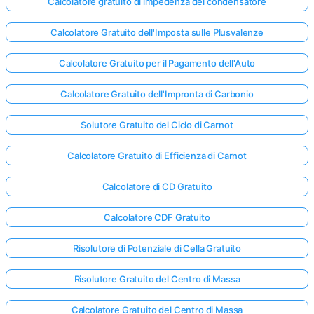
Calcolatore gratuito di impedenza del condensatore
Calcolatore Gratuito dell'Imposta sulle Plusvalenze
Calcolatore Gratuito per il Pagamento dell'Auto
Calcolatore Gratuito dell'Impronta di Carbonio
Solutore Gratuito del Ciclo di Carnot
Calcolatore Gratuito di Efficienza di Carnot
Calcolatore di CD Gratuito
Calcolatore CDF Gratuito
Risolutore di Potenziale di Cella Gratuito
Risolutore Gratuito del Centro di Massa
Calcolatore Gratuito del Centro di Massa