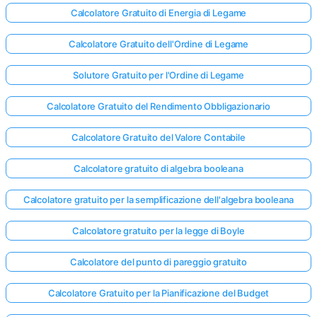
Calcolatore Gratuito di Energia di Legame
Calcolatore Gratuito dell'Ordine di Legame
Solutore Gratuito per l'Ordine di Legame
Calcolatore Gratuito del Rendimento Obbligazionario
Calcolatore Gratuito del Valore Contabile
Calcolatore gratuito di algebra booleana
Calcolatore gratuito per la semplificazione dell'algebra booleana
Calcolatore gratuito per la legge di Boyle
Calcolatore del punto di pareggio gratuito
Calcolatore Gratuito per la Pianificazione del Budget