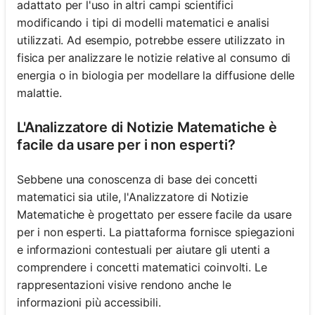
adattato per l'uso in altri campi scientifici
modificando i tipi di modelli matematici e analisi
utilizzati. Ad esempio, potrebbe essere utilizzato in
fisica per analizzare le notizie relative al consumo di
energia o in biologia per modellare la diffusione delle
malattie.
L'Analizzatore di Notizie Matematiche è
facile da usare per i non esperti?
Sebbene una conoscenza di base dei concetti
matematici sia utile, l'Analizzatore di Notizie
Matematiche è progettato per essere facile da usare
per i non esperti. La piattaforma fornisce spiegazioni
e informazioni contestuali per aiutare gli utenti a
comprendere i concetti matematici coinvolti. Le
rappresentazioni visive rendono anche le
informazioni più accessibili.