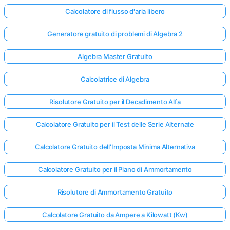
Calcolatore di flusso d'aria libero
Generatore gratuito di problemi di Algebra 2
Nessuna
omanda
Algebra Master Gratuito
Ancora
ai la Tua
Calcolatrice di Algebra
Prima
Domanda
Risolutore Gratuito per il Decadimento Alfa
Calcolatore Gratuito per il Test delle Serie Alternate
Calcolatore Gratuito dell'Imposta Minima Alternativa
Calcolatore Gratuito per il Piano di Ammortamento
Risolutore di Ammortamento Gratuito
Calcolatore Gratuito da Ampere a Kilowatt (Kw)