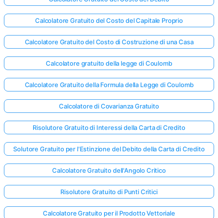
Calcolatore Gratuito del Costo del Capitale Proprio
Calcolatore Gratuito del Costo di Costruzione di una Casa
Calcolatore gratuito della legge di Coulomb
Calcolatore Gratuito della Formula della Legge di Coulomb
Calcolatore di Covarianza Gratuito
Risolutore Gratuito di Interessi della Carta di Credito
Solutore Gratuito per l'Estinzione del Debito della Carta di Credito
Calcolatore Gratuito dell'Angolo Critico
Risolutore Gratuito di Punti Critici
Calcolatore Gratuito per il Prodotto Vettoriale