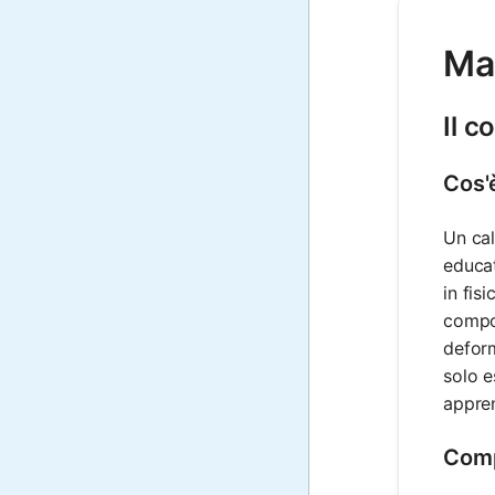
Mat
Il c
Cos'è
Un cal
educat
in fis
compor
deform
solo e
appre
Comp