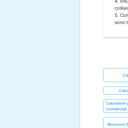
4. Vis
collisi
5. Com
sono t
Cal
Calco
Calcolatore g
commerciali
Risolutore G