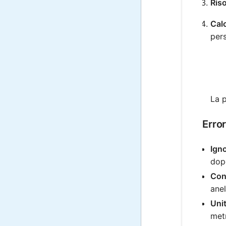
Riso
Calc
pers
La p
Erro
Igno
dopo
Conf
anel
Unit
metr