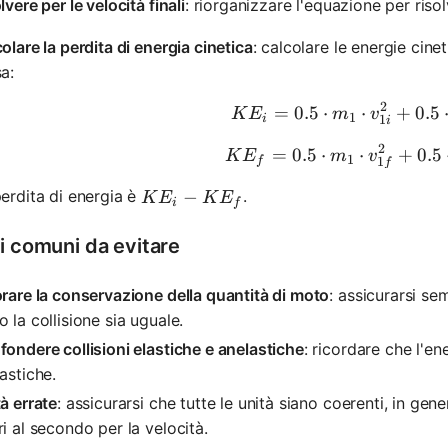
lvere per le velocità finali
: riorganizzare l'equazione per risol
olare la perdita di energia cinetica
: calcolare le energie cinet
a:
2
=
0.5
⋅
⋅
KE_i = 0
+
0.5
K
E
m
v
1
1
i
i
2
=
0.5
⋅
⋅
KE_f = 0
+
0.5
K
E
m
v
1
1
f
f
KE_i - KE_f
−
erdita di energia è
.
K
E
K
E
i
f
ri comuni da evitare
rare la conservazione della quantità di moto
: assicurarsi se
 la collisione sia uguale.
ondere collisioni elastiche e anelastiche
: ricordare che l'en
astiche.
à errate
: assicurarsi che tutte le unità siano coerenti, in ge
i al secondo per la velocità.