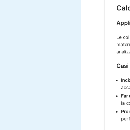
Calc
Appli
Le col
materi
analiz
Casi
Inci
acca
Far 
la c
Proi
perf