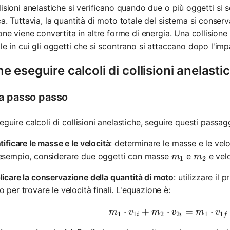
lisioni anelastiche si verificano quando due o più oggetti si
ca. Tuttavia, la quantità di moto totale del sistema si conserv
ione viene convertita in altre forme di energia. Una collisio
le in cui gli oggetti che si scontrano si attaccano dopo l'
 eseguire calcoli di collisioni anelasti
a passo passo
eguire calcoli di collisioni anelastiche, seguire questi passagg
tificare le masse e le velocità
: determinare le masse e le veloc
m_1
m_2
esempio, considerare due oggetti con masse
e
e velo
m
m
1
2
icare la conservazione della quantità di moto
: utilizzare il
 per trovare le velocità finali. L'equazione è:
⋅
+
⋅
=
m_1 \cdo
⋅
m
v
m
v
m
v
1
1
2
2
1
1
i
i
f