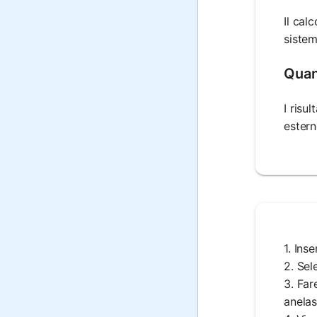
Il cal
sistem
Quant
I risu
estern
1. Inse
2. Sel
3. Far
anelas