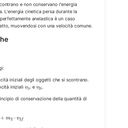
 scontrano e non conservano l'energia
a. L'energia cinetica persa durante la
ne perfettamente anelastica è un caso
impatto, muovendosi con una velocità comune.
che
i:
ità iniziali degli oggetti che si scontrano.
v_{1i}
v_{2i}
cità iniziali
e
.
v
v
1
2
i
i
 principio di conservazione della quantità di
t v_{1i} + m_2 \cdot v_{2i} = m_1 \cdot v_{1f} + m
+
⋅
m
v
2
2
f