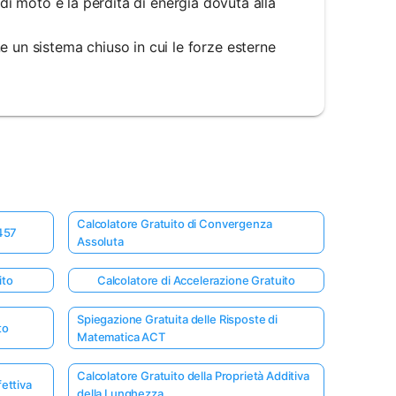
ità di moto e la perdita di energia dovuta alla
e un sistema chiuso in cui le forze esterne
Calcolatore Gratuito di Convergenza
 457
Assoluta
ito
Calcolatore di Accelerazione Gratuito
Spiegazione Gratuita delle Risposte di
to
Matematica ACT
Calcolatore Gratuito della Proprietà Additiva
fettiva
della Lunghezza