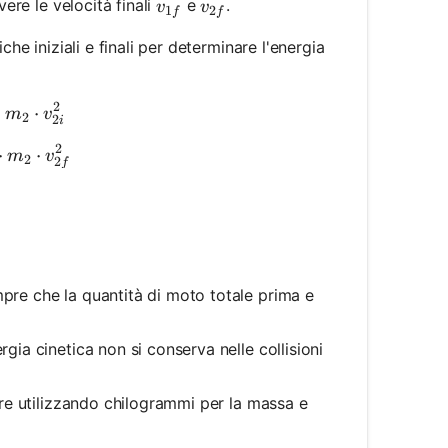
v_{1f}
v_{2f}
vere le velocità finali
e
.
v
v
1
2
f
f
iche iniziali e finali per determinare l'energia
2
.5 \cdot m_1 \cdot v_{1i}^2 + 0.5 \cdot m_2 \cdot v
⋅
⋅
m
v
2
2
i
2
.5 \cdot m_1 \cdot v_{1f}^2 + 0.5 \cdot m_2 \cdot v
⋅
⋅
m
v
2
2
f
mpre che la quantità di moto totale prima e
ergia cinetica non si conserva nelle collisioni
nere utilizzando chilogrammi per la massa e