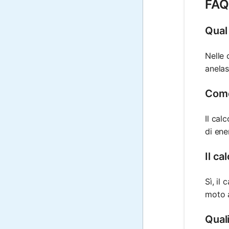
FAQ 
Qual 
Nelle 
anelas
Come 
Il cal
di ene
Il ca
Sì, il
moto a
Quali