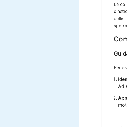
Le col
cineti
collis
specia
Come
Guid
Per es
Iden
Ad 
Appl
moto