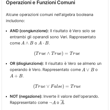
Operazioni e Funzioni Comuni
Alcune operazioni comuni nell'algebra booleana
includono:
AND (congiunzione):
Il risultato è Vero solo se
entrambi gli operandi sono Veri. Rappresentato
A \land B
∧
A \cdot B
⋅
come
o
.
A
B
A
B
(
∧
(True \land True) = True
)
=
T
r
u
e
T
r
u
e
T
r
u
e
OR (disgiunzione):
Il risultato è Vero se almeno un
A \lor B
∨
operando è Vero. Rappresentato come
o
A
B
A + B
+
.
A
B
(
∨
(True \lor False) = True
)
=
T
r
u
e
F
a
l
se
T
r
u
e
NOT (negazione):
Inverte il valore dell'operando.
\neg A
¬
Rappresentato come
o
.
\overline{A}
A
A