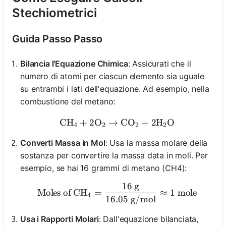
Stechiometrici
Guida Passo Passo
Bilancia l'Equazione Chimica
: Assicurati che il
numero di atomi per ciascun elemento sia uguale
su entrambi i lati dell'equazione. Ad esempio, nella
combustione del metano:
CH
+
2
O
→
\text{CH}_4 + 2\text{O}
CO
+
2
H
O
4
2
2
2
Converti Massa in Mol
: Usa la massa molare della
sostanza per convertire la massa data in moli. Per
esempio, se hai 16 grammi di metano (CH4):
16
g
\text{Moles of CH}_4 = \
Moles of CH
=
≈
1
mole
4
16.05
g/mol
Usa i Rapporti Molari
: Dall'equazione bilanciata,