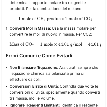
determina il rapporto molare tra reagenti e
prodotti. Per la combustione del metano:
1
mole of CH
produces
1 \text{ mole of CH}_4 \t
1
mole of CO
4
2
Converti Mol in Massa
: Usa la massa molare per
convertire le moli di nuovo in massa. Per CO2:
Mass of CO
=
1
mole
×
44.01
\text{Mass of CO}_2 = 
g/mol
=
44.01
gra
2
Errori Comuni e Come Evitarli
Non Bilanciare l'Equazione
: Assicurati sempre che
l'equazione chimica sia bilanciata prima di
effettuare calcoli.
Conversioni Errate di Unità
: Controlla due volte le
conversioni di unità, specialmente quando converti
tra massa, moli e volume.
Ignorare i Reagenti Limitanti
: Identifica il reagente