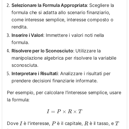
Selezionare la Formula Appropriata
: Scegliere la
formula che si adatta allo scenario finanziario,
come interesse semplice, interesse composto o
rendita.
Inserire i Valori
: Immettere i valori noti nella
formula.
Risolvere per lo Sconosciuto
: Utilizzare la
manipolazione algebrica per risolvere la variabile
sconosciuta.
Interpretare i Risultati
: Analizzare i risultati per
prendere decisioni finanziarie informate.
Per esempio, per calcolare l'interesse semplice, usare
la formula:
=
×
I = P \times R \times T
×
I
P
R
T
I
P
R
T
Dove
è l'interesse,
è il capitale,
è il tasso, e
I
P
R
T